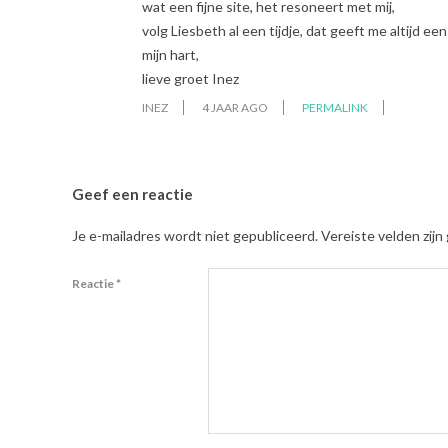
wat een fijne site, het resoneert met mij,
volg Liesbeth al een tijdje, dat geeft me altijd ee
mijn hart,
lieve groet Inez
INEZ
4 JAAR AGO
PERMALINK
Geef een reactie
Je e-mailadres wordt niet gepubliceerd.
Vereiste velden zij
Reactie
*