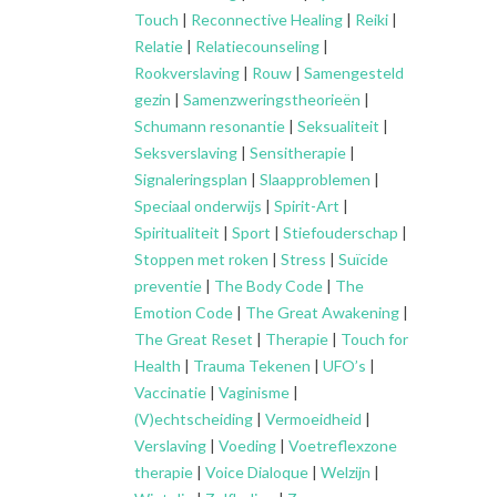
Touch
|
Reconnective Healing
|
Reiki
|
Relatie
|
Relatiecounseling
|
Rookverslaving
|
Rouw
|
Samengesteld
gezin
|
Samenzweringstheorieën
|
Schumann resonantie
|
Seksualiteit
|
Seksverslaving
|
Sensitherapie
|
Signaleringsplan
|
Slaapproblemen
|
Speciaal onderwijs
|
Spirit-Art
|
Spiritualiteit
|
Sport
|
Stiefouderschap
|
Stoppen met roken
|
Stress
|
Suïcide
preventie
|
The Body Code
|
The
Emotion Code
|
The Great Awakening
|
The Great Reset
|
Therapie
|
Touch for
Health
|
Trauma Tekenen
|
UFO’s
|
Vaccinatie
|
Vaginisme
|
(V)echtscheiding
|
Vermoeidheid
|
Verslaving
|
Voeding
|
Voetreflexzone
therapie
|
Voice Dialoque
|
Welzijn
|