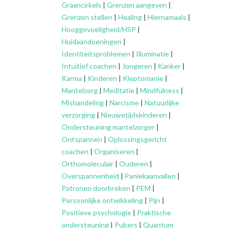
Graancirkels
|
Grenzen aangeven
|
Grenzen stellen
|
Healing
|
Hiernamaals
|
Hooggevoeligheid/HSP
|
Huidaandoeningen
|
Identiteitsproblemen
|
Illuminatie
|
Intuïtief coachen
|
Jongeren
|
Kanker
|
Karma
|
Kinderen
|
Kleptomanie
|
Mantelzorg
|
Meditatie
|
Mindfulness
|
Mishandeling
|
Narcisme
|
Natuurlijke
verzorging
|
Nieuwetijdskinderen
|
Ondersteuning
mantelzorger
|
Ontspannen
|
Oplossingsgericht
coachen
|
Organiseren
|
Orthomoleculair
|
Ouderen
|
Overspannenheid
|
Paniekaanvallen
|
Patronen doorbreken
|
PEM
|
Persoonlijke ontwikkeling
|
Pijn
|
Positieve psychologie
|
Praktische
ondersteuning
|
Pubers
|
Quantum