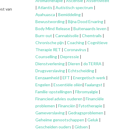
Aromatherapie
|
Ascensie
|
Assertiviteit
|
Atlantis
|
Autistisch spectrum
|
pst van
Ayahuasca
|
Bemiddeling
|
Bewustwording
|
Bijna Dood Ervaring
|
Body Mind Release
|
Buitenaards leven
|
Burn-out
|
Cannabisolie
|
Chemtrails
|
Chronische pijn
|
Coaching
|
Cognitieve
Therapie RET
|
Coronavirus
|
Counselling
|
Depressie
|
Dienstverlening
|
Dieren
|
doTERRA
|
Drugsverslaving
|
Echtscheiding
|
Eenzaamheid
|
EFT
|
Energetisch werk
|
Engelen
|
Essentiële oliën
|
Faalangst
|
Familie-opstellingen
|
Fibromyalgie
|
Financieel advies ouderen
|
Financiële
problemen
|
Financiën
|
Fytotherapie
|
Gameverslaving
|
Gedragsproblemen
|
Geheime genootschappen
|
Geluk
|
Gescheiden ouders
|
Gidsen
|