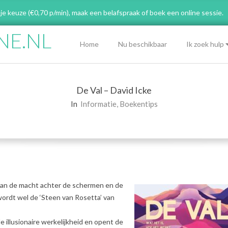
 je keuze (€0,70 p/min), maak een belafspraak
of boek een online sessie.
NE.NL
Primary
Home
Nu beschikbaar
Ik zoek hulp
Navigation
Menu
De Val – David Icke
In
Informatie
,
Boekentips
 van de macht achter de schermen en de
wordt wel de ‘Steen van Rosetta’ van
e illusionaire werkelijkheid en opent de