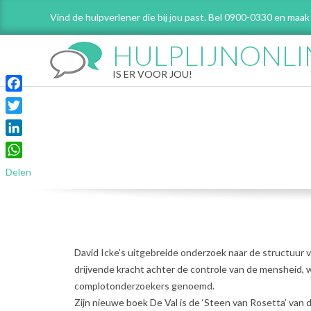
Skip
Vind de hulpverlener die bij jou past. Bel 0900-0330 en maak
to
content
HULPLIJNONLI
IS ER VOOR JOU!
Facebook
Twitter
LinkedIn
WhatsApp
Delen
David Icke’s uitgebreide onderzoek naar de structuur
drijvende kracht achter de controle van de mensheid, 
complotonderzoekers genoemd.
Zijn nieuwe boek De Val is de ‘Steen van Rosetta’ van d