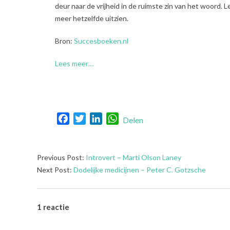
deur naar de vrijheid in de ruimste zin van het woord. Le
meer hetzelfde uitzien.
Bron:
Succesboeken.nl
Lees meer…
Facebook
Twitter
LinkedIn
WhatsApp
Delen
2022-
Previous Post:
Introvert – Marti Olson Laney
08-
Next Post:
Dodelijke medicijnen – Peter C. Gotzsche
02
1 reactie