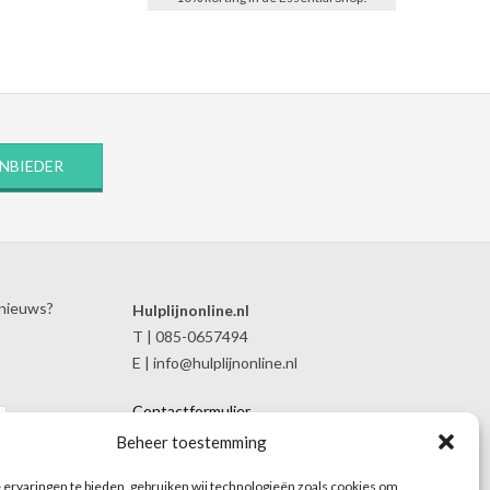
ANBIEDER
 nieuws?
Hulplijnonline.nl
T | 085-0657494
E | info@hulplijnonline.nl
Contactformulier
Over Hulplijnonline.nl
Beheer toestemming
Het team van Hulplijnonline.nl
ervaringen te bieden, gebruiken wij technologieën zoals cookies om