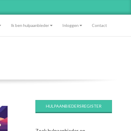
Ik ben hulpaanbieder
Inloggen
Contact
HULPAANBIEDERSREGISTER
Zoek hulpaanbieder op