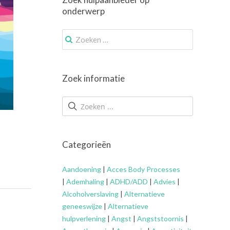
onderwerp
Zoek
naar:
Zoek informatie
Categorieën
Aandoening
|
Acces Body Processes
|
Ademhaling
|
ADHD/ADD
|
Advies
|
Alcoholverslaving
|
Alternatieve
geneeswijze
|
Alternatieve
hulpverlening
|
Angst
|
Angststoornis
|