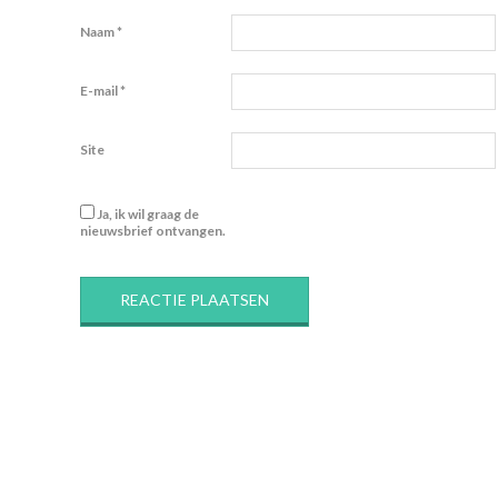
Naam
*
E-mail
*
Site
Ja, ik wil graag de
nieuwsbrief ontvangen.