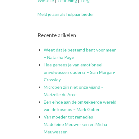
Wietolie
|
Zelfheling
|
Zorg
Meld je aan als hulpaanbieder
Recente arikelen
Weet dat je bestemd bent voor meer
– Natasha Page
Hoe genees je van emotioneel
onvolwassen ouders? – Sian Morgan-
Crossley
Microben zijn niet onze vijand –
Marizelle dr. Arce
Een einde aan de omgekeerde wereld
van de kosmos – Mark Gober
Van moeder tot remedies –
Madeleine Meuwessen en Micha
Meuwessen