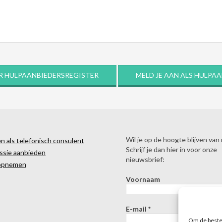
R HULPAANBIEDERSREGISTER
MELD JE AAN ALS HULPA
Wil je op de hoogte blijven van
 als telefonisch consulent
Schrijf je dan hier in voor onze
ssie aanbieden
nieuwsbrief:
opnemen
Voornaam
E-mail
*
Om de beste 