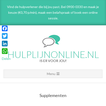
Skip
Vind de hulpverlener die bij jou past. Bel 0900-0330 en maak je
to
keuze (€0,70 p/min), maak een belafspraak
of boek een online
content
sessie.
Facebook
Twitter
LinkedIn
HULPLIJNONLINE.NL
WhatsApp
Delen
IS ER VOOR JOU!
Primary
Menu
Navigation
Menu
Supplementen