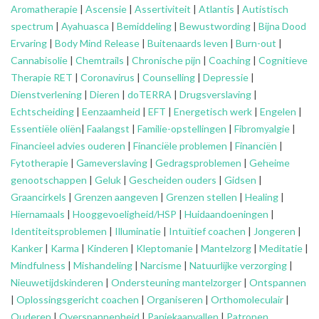
Aromatherapie
|
Ascensie
|
Assertiviteit
|
Atlantis
|
Autistisch
spectrum
|
Ayahuasca
|
Bemiddeling
|
Bewustwording
|
Bijna Dood
Ervaring
|
Body Mind Release
|
Buitenaards leven
|
Burn-out
|
Cannabisolie
|
Chemtrails
|
Chronische pijn
|
Coaching
|
Cognitieve
Therapie RET
|
Coronavirus
|
Counselling
|
Depressie
|
Dienstverlening
|
Dieren
|
doTERRA
|
Drugsverslaving
|
Echtscheiding
|
Eenzaamheid
|
EFT
|
Energetisch werk
|
Engelen
|
Essentiële oliën
|
Faalangst
|
Familie-opstellingen
|
Fibromyalgie
|
Financieel advies ouderen
|
Financiële problemen
|
Financiën
|
Fytotherapie
|
Gameverslaving
|
Gedragsproblemen
|
Geheime
genootschappen
|
Geluk
|
Gescheiden ouders
|
Gidsen
|
Graancirkels
|
Grenzen aangeven
|
Grenzen stellen
|
Healing
|
Hiernamaals
|
Hooggevoeligheid/HSP
|
Huidaandoeningen
|
Identiteitsproblemen
|
Illuminatie
|
Intuïtief coachen
|
Jongeren
|
Kanker
|
Karma
|
Kinderen
|
Kleptomanie
|
Mantelzorg
|
Meditatie
|
Mindfulness
|
Mishandeling
|
Narcisme
|
Natuurlijke verzorging
|
Nieuwetijdskinderen
|
Ondersteuning
mantelzorger
|
Ontspannen
|
Oplossingsgericht coachen
|
Organiseren
|
Orthomoleculair
|
Ouderen
|
Overspannenheid
|
Paniekaanvallen
|
Patronen