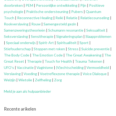
doorbreken
|
PEM
|
Persoonlijke ontwikkeling
|
Pijn
|
Positieve
psychologie
|
Praktische ondersteuning
|
Pubers
|
Quantum
Touch
|
Reconnective Healing
|
Reiki
|
Relatie
|
Relatiecounseling
|
Rookverslaving
|
Rouw
|
Samengesteld gezin
|
Samenzweringstheorieën
|
Schumann resonantie
|
Seksualiteit
|
Seksverslaving
|
Sensitherapie
|
Signaleringsplan
|
Slaapproblemen
|
Speciaal onderwijs
|
Spirit-Art
|
Spiritualiteit
|
Sport
|
Stiefouderschap
|
Stoppen met roken
|
Stress
|
Suïcide preventie
|
The Body Code
|
The Emotion Code
|
The Great Awakening
|
The
Great Reset
|
Therapie
|
Touch for Health
|
Trauma Tekenen
|
UFO’s
|
Vaccinatie
|
Vaginisme
|
(V)echtscheiding
|
Vermoeidheid
|
Verslaving
|
Voeding
|
Voetreflexzone therapie
|
Voice Dialoque
|
Welzijn
|
Wietolie
|
Zelfheling
|
Zorg
Meld je aan als hulpaanbieder
Recente arikelen