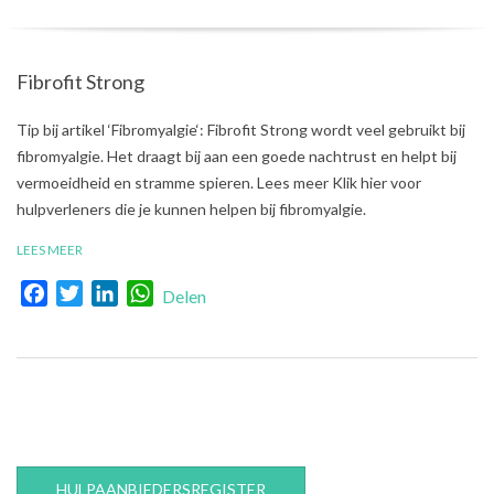
Fibrofit Strong
2018-
Tip bij artikel ‘Fibromyalgie‘: Fibrofit Strong wordt veel gebruikt bij
07-
fibromyalgie. Het draagt bij aan een goede nachtrust en helpt bij
13
vermoeidheid en stramme spieren. Lees meer Klik hier voor
hulpverleners die je kunnen helpen bij fibromyalgie.
LEES MEER
Facebook
Twitter
LinkedIn
WhatsApp
Delen
HULPAANBIEDERSREGISTER