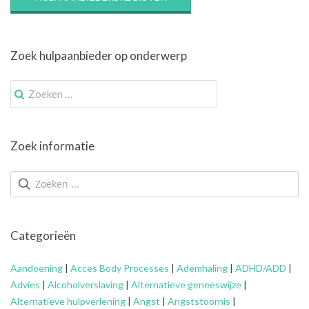
Zoek hulpaanbieder op onderwerp
Zoek
naar:
Zoek informatie
Categorieën
Aandoening
|
Acces Body Processes
|
Ademhaling
|
ADHD/ADD
|
Advies
|
Alcoholverslaving
|
Alternatieve geneeswijze
|
Alternatieve hulpverlening
|
Angst
|
Angststoornis
|