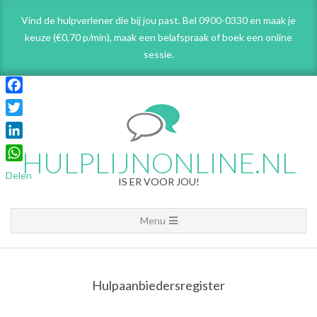
Skip
Vind de hulpverlener die bij jou past. Bel 0900-0330 en maak je
to
keuze (€0,70 p/min), maak een belafspraak
of boek een online
content
sessie.
Facebook
Twitter
LinkedIn
HULPLIJNONLINE.NL
WhatsApp
Delen
IS ER VOOR JOU!
Primary
Menu
Navigation
Menu
Hulpaanbiedersregister