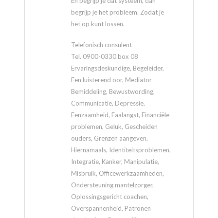
En begrijp je dat systeem, dan
begrijp je het probleem. Zodat je
het op kunt lossen.
Telefonisch consulent
Tel. 0900-0330 box 08
Ervaringsdeskundige, Begeleider,
Een luisterend oor, Mediator
Bemiddeling, Bewustwording,
Communicatie, Depressie,
Eenzaamheid, Faalangst, Financiële
problemen, Geluk, Gescheiden
ouders, Grenzen aangeven,
Hiernamaals, Identiteitsproblemen,
Integratie, Kanker, Manipulatie,
Misbruik, Officewerkzaamheden,
Ondersteuning mantelzorger,
Oplossingsgericht coachen,
Overspannenheid, Patronen