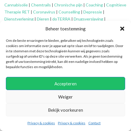
Cannabisolie
|
Chemtrails
|
Chronische pijn
|
Coaching
|
Cognitieve
Therapie RET
|
Coronavirus
|
Counselling
|
Depressie
|
Dienstverlening
|
Dieren
|
doTERRA
|
Drugsverslaving
|
Echtscheiding
|
Eenzaamheid
|
EFT
|
Energetisch werk
|
Engelen
|
Beheer toestemming
Essentiële oliën
|
Faalangst
|
Familie-opstellingen
|
Fibromyalgie
|
Financieel advies ouderen
|
Financiële problemen
|
Financiën
|
Om de beste ervaringen te bieden, gebruiken wij technologieën zoals
cookies om informatie over je apparaat op te slaan en/of te raadplegen. Door
Fytotherapie
|
Gameverslaving
|
Gedragsproblemen
|
Geheime
in te stemmen met deze technologieën kunnen wij gegevens zoals
genootschappen
|
Geluk
|
Gescheiden ouders
|
Gidsen
|
surfgedrag of unieke ID's op deze site verwerken. Als je geen toestemming
Graancirkels
|
Grenzen aangeven
|
Grenzen stellen
|
Healing
|
geeft of uw toestemming intrekt, kan dit een nadelige invloed hebben op
bepaalde functies en mogelijkheden.
Hiernamaals
|
Hooggevoeligheid/HSP
|
Huidaandoeningen
|
Identiteitsproblemen
|
Illuminatie
|
Intuïtief coachen
|
Jongeren
|
Kanker
|
Karma
|
Kinderen
|
Kleptomanie
|
Mantelzorg
|
Meditatie
|
Accepteren
Mindfulness
|
Mishandeling
|
Narcisme
|
Natuurlijke verzorging
|
Nieuwetijdskinderen
|
Ondersteuning
mantelzorger
|
Ontspannen
Weiger
|
Oplossingsgericht coachen
|
Organiseren
|
Orthomoleculair
|
Bekijk voorkeuren
Ouderen
|
Overspannenheid
|
Paniekaanvallen
|
Patronen
doorbreken
|
PEM
|
Persoonlijke ontwikkeling
|
Pijn
|
Positieve
Privacy & cookies
Privacy & cookies
Contact
psychologie
|
Praktische ondersteuning
|
Pubers
|
Quantum