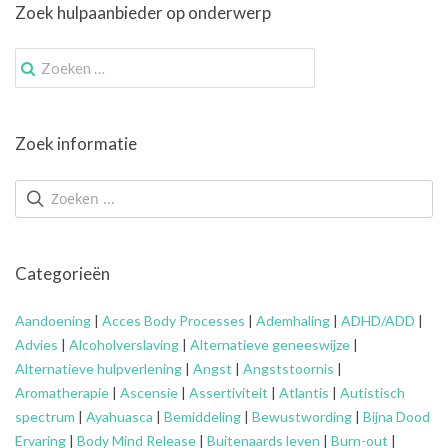
Zoek hulpaanbieder op onderwerp
Zoek
naar:
Zoek informatie
Categorieën
Aandoening
|
Acces Body Processes
|
Ademhaling
|
ADHD/ADD
|
Advies
|
Alcoholverslaving
|
Alternatieve geneeswijze
|
Alternatieve hulpverlening
|
Angst
|
Angststoornis
|
Aromatherapie
|
Ascensie
|
Assertiviteit
|
Atlantis
|
Autistisch
spectrum
|
Ayahuasca
|
Bemiddeling
|
Bewustwording
|
Bijna Dood
Ervaring
|
Body Mind Release
|
Buitenaards leven
|
Burn-out
|