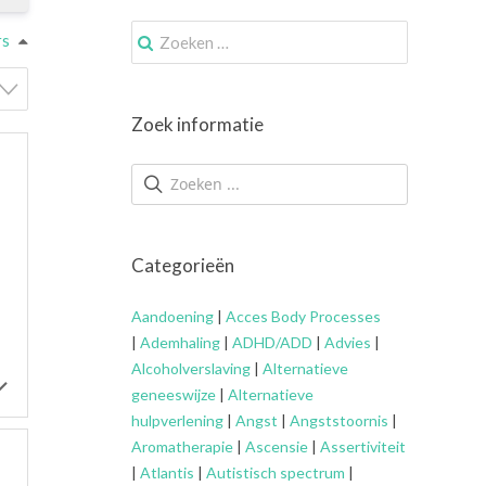
Zoek
rs
naar:
Zoek informatie
Categorieën
Aandoening
|
Acces Body Processes
|
Ademhaling
|
ADHD/ADD
|
Advies
|
Alcoholverslaving
|
Alternatieve
geneeswijze
|
Alternatieve
hulpverlening
|
Angst
|
Angststoornis
|
Aromatherapie
|
Ascensie
|
Assertiviteit
|
Atlantis
|
Autistisch spectrum
|