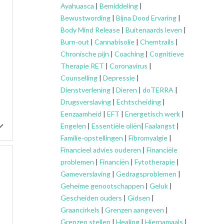
Ayahuasca
|
Bemiddeling
|
Bewustwording
|
Bijna Dood Ervaring
|
Body Mind Release
|
Buitenaards leven
|
Burn-out
|
Cannabisolie
|
Chemtrails
|
Chronische pijn
|
Coaching
|
Cognitieve
Therapie RET
|
Coronavirus
|
Counselling
|
Depressie
|
Dienstverlening
|
Dieren
|
doTERRA
|
Drugsverslaving
|
Echtscheiding
|
Eenzaamheid
|
EFT
|
Energetisch werk
|
Engelen
|
Essentiële oliën
|
Faalangst
|
Familie-opstellingen
|
Fibromyalgie
|
Financieel advies ouderen
|
Financiële
problemen
|
Financiën
|
Fytotherapie
|
Gameverslaving
|
Gedragsproblemen
|
Geheime genootschappen
|
Geluk
|
Gescheiden ouders
|
Gidsen
|
Graancirkels
|
Grenzen aangeven
|
Grenzen stellen
|
Healing
|
Hiernamaals
|