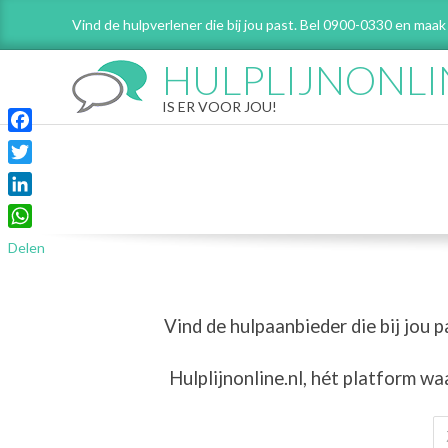
Skip
Vind de hulpverlener die bij jou past. Bel 0900-0330 en maak
to
content
HULPLIJNONLI
IS ER VOOR JOU!
Facebook
Twitter
LinkedIn
WhatsApp
Delen
Vind de hulpaanbieder die bij jou p
Hulplijnonline.nl,
hét platform wa