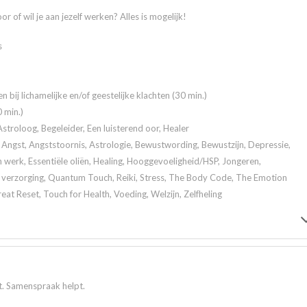
r of wil je aan jezelf werken? Alles is mogelijk!
s
en bij lichamelijke en/of geestelijke klachten (30 min.)
 min.)
stroloog, Begeleider, Een luisterend oor, Healer
Angst, Angststoornis, Astrologie, Bewustwording, Bewustzijn, Depressie,
werk, Essentiële oliën, Healing, Hooggevoeligheid/HSP, Jongeren,
e verzorging, Quantum Touch, Reiki, Stress, The Body Code, The Emotion
t Reset, Touch for Health, Voeding, Welzijn, Zelfheling
bt. Samenspraak helpt.