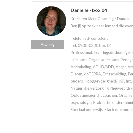
Danielle - box 04
Kracht en Kleur Coaching / Danolie
Ben jij op zoek naar iemand die eve
Telefonisch consulent
Afwezig
Tel. 0900-0330 box 04
Professional, Ervaringsdeskundige, 
Lifecoach, Organisatiecoach, Pedag
Ademhaling, ADHD/ADD, Angst, Arom
Dieren, doTERRA, Echtscheiding, Een
ouders, Hooggevoeligheid/HSP, Intuï
Natuurlijke verzorging, Nieuwetijds
Oplossingsgericht coachen, Organis
psychologie, Praktische ondersteuni
Speciaal onderwijs, Startende onder