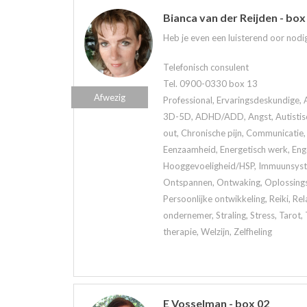
Bianca van der Reijden - box
Heb je even een luisterend oor nodig
Telefonisch consulent
Tel. 0900-0330 box 13
Afwezig
Professional, Ervaringsdeskundige, 
3D-5D, ADHD/ADD, Angst, Autistisch
out, Chronische pijn, Communicatie, 
Eenzaamheid, Energetisch werk, Eng
Hooggevoeligheid/HSP, Immuunsystee
Ontspannen, Ontwaking, Oplossings
Persoonlijke ontwikkeling, Reiki, Rela
ondernemer, Straling, Stress, Tarot
therapie, Welzijn, Zelfheling
E Vosselman - box 02