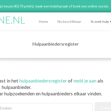
 je keuze (€0,70 p/min), maak een belafspraak
of boek een online sessie.
NE.NL
Primary
Home
Nu beschikbaar
Ik zoek hulp
Navigation
Menu
Hulpaanbiedersregister
ast in het
hulpaanbiedersregister
of
meld je aan
als
hulpaanbieder.
ar hulpzoekenden en hulpaanbieders elkaar vinden.