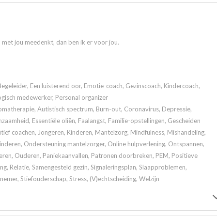
n met jou meedenkt, dan ben ik er voor jou.
Begeleider, Een luisterend oor, Emotie-coach, Gezinscoach, Kindercoach,
ogisch medewerker, Personal organizer
atherapie, Autistisch spectrum, Burn-out, Coronavirus, Depressie,
zaamheid, Essentiële oliën, Faalangst, Familie-opstellingen, Gescheiden
tief coachen, Jongeren, Kinderen, Mantelzorg, Mindfulness, Mishandeling,
kinderen, Ondersteuning mantelzorger, Online hulpverlening, Ontspannen,
eren, Ouderen, Paniekaanvallen, Patronen doorbreken, PEM, Positieve
ng, Relatie, Samengesteld gezin, Signaleringsplan, Slaapproblemen,
nemer, Stiefouderschap, Stress, (V)echtscheiding, Welzijn