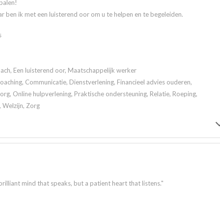
palen!
r ben ik met een luisterend oor om u te helpen en te begeleiden.
s
ach, Een luisterend oor, Maatschappelijk werker
 Coaching, Communicatie, Dienstverlening, Financieel advies ouderen,
rg, Online hulpverlening, Praktische ondersteuning, Relatie, Roeping,
, Welzijn, Zorg
lliant mind that speaks, but a patient heart that listens."