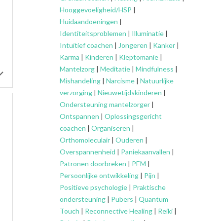
Hooggevoeligheid/HSP
|
Huidaandoeningen
|
Identiteitsproblemen
|
Illuminatie
|
Intuïtief coachen
|
Jongeren
|
Kanker
|
Karma
|
Kinderen
|
Kleptomanie
|
Mantelzorg
|
Meditatie
|
Mindfulness
|
Mishandeling
|
Narcisme
|
Natuurlijke
verzorging
|
Nieuwetijdskinderen
|
Ondersteuning
mantelzorger
|
Ontspannen
|
Oplossingsgericht
coachen
|
Organiseren
|
Orthomoleculair
|
Ouderen
|
Overspannenheid
|
Paniekaanvallen
|
Patronen doorbreken
|
PEM
|
Persoonlijke ontwikkeling
|
Pijn
|
Positieve psychologie
|
Praktische
ondersteuning
|
Pubers
|
Quantum
Touch
|
Reconnective Healing
|
Reiki
|