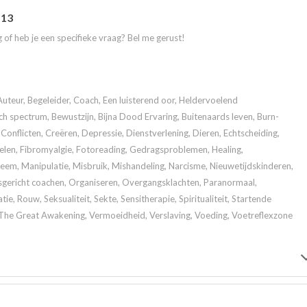
 13
 of heb je een specifieke vraag? Bel me gerust!
Auteur, Begeleider, Coach, Een luisterend oor, Heldervoelend
 spectrum, Bewustzijn, Bijna Dood Ervaring, Buitenaards leven, Burn-
Conflicten, Creëren, Depressie, Dienstverlening, Dieren, Echtscheiding,
elen, Fibromyalgie, Fotoreading, Gedragsproblemen, Healing,
m, Manipulatie, Misbruik, Mishandeling, Narcisme, Nieuwetijdskinderen,
gericht coachen, Organiseren, Overgangsklachten, Paranormaal,
tie, Rouw, Seksualiteit, Sekte, Sensitherapie, Spiritualiteit, Startende
, The Great Awakening, Vermoeidheid, Verslaving, Voeding, Voetreflexzone