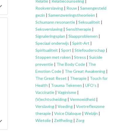
Relatie
|
Relatiecounseling
|
Rookverslaving
|
Rouw
|
Samengesteld
gezin
|
Samenzweringstheorieën
|
Schumann resonantie
|
Seksualiteit
|
Seksverslaving
|
Sensitherapie
|
Signaleringsplan
|
Slaapproblemen
|
Speciaal onderwijs
|
Spirit-Art
|
Spiritualiteit
|
Sport
|
Stiefouderschap
|
Stoppen met roken
|
Stress
|
Suïcide
preventie
|
The Body Code
|
The
Emotion Code
|
The Great Awakening
|
The Great Reset
|
Therapie
|
Touch for
Health
|
Trauma Tekenen
|
UFO’s
|
Vaccinatie
|
Vaginisme
|
(V)echtscheiding
|
Vermoeidheid
|
Verslaving
|
Voeding
|
Voetreflexzone
therapie
|
Voice Dialoque
|
Welzijn
|
Wietolie
|
Zelfheling
|
Zorg