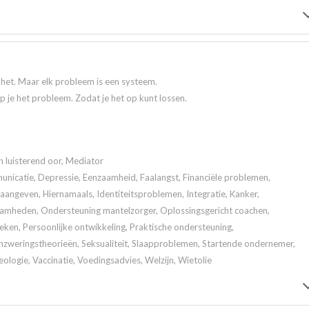
t het. Maar elk probleem is een systeem.
jp je het probleem. Zodat je het op kunt lossen.
n luisterend oor, Mediator
icatie, Depressie, Eenzaamheid, Faalangst, Financiële problemen,
angeven, Hiernamaals, Identiteitsproblemen, Integratie, Kanker,
aamheden, Ondersteuning mantelzorger, Oplossingsgericht coachen,
en, Persoonlijke ontwikkeling, Praktische ondersteuning,
zweringstheorieën, Seksualiteit, Slaapproblemen, Startende ondernemer,
eologie, Vaccinatie, Voedingsadvies, Welzijn, Wietolie