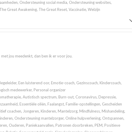
aamheden, Ondersteuning social media, Ondersteuning websites,
The Great Awakening, The Great Reset, Vaccinatie, Welzijn
n met jou meedenkt, dan ben ik er voor jou.
Begeleider, Een luisterend oor, Emotie-coach, Gezinscoach, Kindercoach,
ogisch medewerker, Personal organizer
atherapie, Autistisch spectrum, Burn-out, Coronavirus, Depressie,
zaamheid, Essentiële oliën, Faalangst, Familie-opstellingen, Gescheiden
tief coachen, Jongeren, Kinderen, Mantelzorg, Mindfulness, Mishandeling,
kinderen, Ondersteuning mantelzorger, Online hulpverlening, Ontspannen,
eren, Ouderen, Paniekaanvallen, Patronen doorbreken, PEM, Positieve