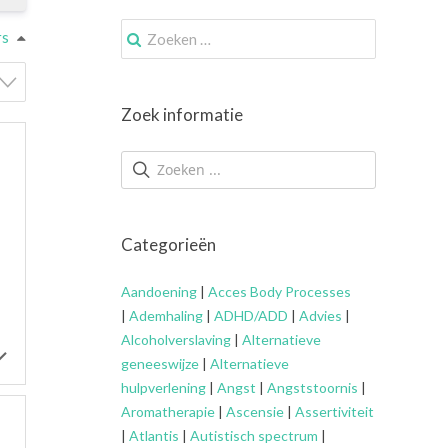
Zoek
rs
naar:
Zoek informatie
Categorieën
Aandoening
|
Acces Body Processes
|
Ademhaling
|
ADHD/ADD
|
Advies
|
Alcoholverslaving
|
Alternatieve
geneeswijze
|
Alternatieve
hulpverlening
|
Angst
|
Angststoornis
|
Aromatherapie
|
Ascensie
|
Assertiviteit
|
Atlantis
|
Autistisch spectrum
|