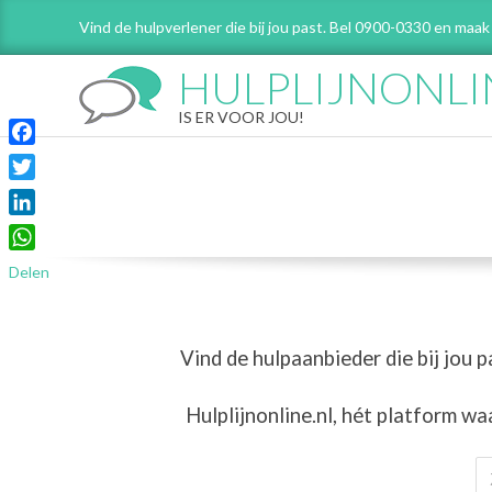
Skip
Vind de hulpverlener die bij jou past. Bel 0900-0330 en maak
to
content
HULPLIJNONLI
IS ER VOOR JOU!
Facebook
Twitter
LinkedIn
WhatsApp
Delen
Vind de hulpaanbieder die bij jou p
Hulplijnonline.nl,
hét platform wa