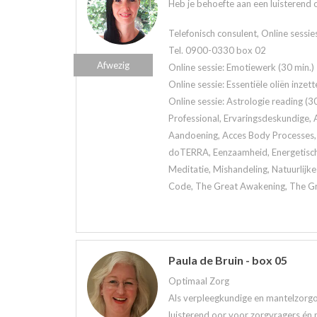
Heb je behoefte aan een luisterend oo
Telefonisch consulent, Online sessie
Tel. 0900-0330 box 02
Afwezig
Online sessie: Emotiewerk (30 min.)
Online sessie: Essentiële oliën inzett
Online sessie: Astrologie reading (30
Professional, Ervaringsdeskundige, A
Aandoening, Acces Body Processes, 
doTERRA, Eenzaamheid, Energetisch 
Meditatie, Mishandeling, Natuurlijk
Code, The Great Awakening, The Grea
Paula de Bruin - box 05
Optimaal Zorg
Als verpleegkundige en mantelzorgo
luisterend oor voor zorgvragers én 