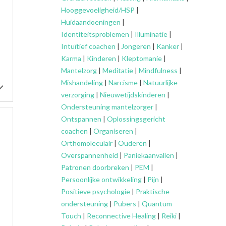
Hooggevoeligheid/HSP
|
Huidaandoeningen
|
Identiteitsproblemen
|
Illuminatie
|
Intuïtief coachen
|
Jongeren
|
Kanker
|
Karma
|
Kinderen
|
Kleptomanie
|
Mantelzorg
|
Meditatie
|
Mindfulness
|
Mishandeling
|
Narcisme
|
Natuurlijke
verzorging
|
Nieuwetijdskinderen
|
Ondersteuning
mantelzorger
|
Ontspannen
|
Oplossingsgericht
coachen
|
Organiseren
|
Orthomoleculair
|
Ouderen
|
Overspannenheid
|
Paniekaanvallen
|
Patronen doorbreken
|
PEM
|
Persoonlijke ontwikkeling
|
Pijn
|
Positieve psychologie
|
Praktische
ondersteuning
|
Pubers
|
Quantum
Touch
|
Reconnective Healing
|
Reiki
|