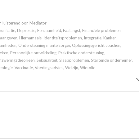
n luisterend oor, Mediator
icatie, Depressie, Eenzaamheid, Faalangst, Financiële problemen,
angeven, Hiernamaals, Identiteitsproblemen, Integratie, Kanker,
aamheden, Ondersteuning mantelzorger, Oplossingsgericht coachen,
en, Persoonlijke ontwikkeling, Praktische ondersteuning,
zweringstheorieën, Seksualiteit, Slaapproblemen, Startende ondernemer,
eologie, Vaccinatie, Voedingsadvies, Welzijn, Wietolie