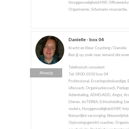
Hooggevoeligheid/HSP, Officewerkz
Organiseren, Schumann resonantie, 
Danielle - box 04
Kracht en Kleur Coaching / Danolie
Ben jij op zoek naar iemand die eve
Telefonisch consulent
Afwezig
Tel. 0900-0330 box 04
Professional, Ervaringsdeskundige, 
Lifecoach, Organisatiecoach, Pedag
Ademhaling, ADHD/ADD, Angst, Arom
Dieren, doTERRA, Echtscheiding, Een
ouders, Hooggevoeligheid/HSP, Intuï
Natuurlijke verzorging, Nieuwetijds
Oplossingsgericht coachen, Organis