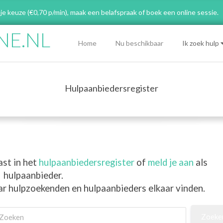
 je keuze (€0,70 p/min), maak een belafspraak
of boek een online sessie.
NE.NL
Primary
Home
Nu beschikbaar
Ik zoek hulp
Navigation
Menu
Hulpaanbiedersregister
ast in het
hulpaanbiedersregister
of
meld je aan
als
hulpaanbieder.
ar hulpzoekenden en hulpaanbieders elkaar vinden.