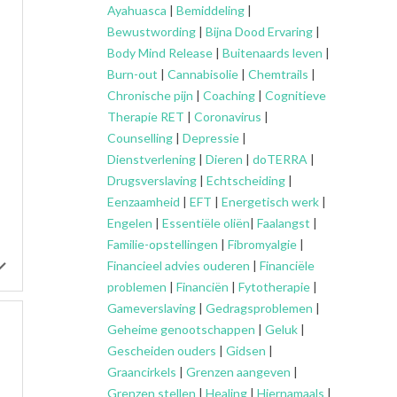
Ayahuasca
|
Bemiddeling
|
Bewustwording
|
Bijna Dood Ervaring
|
Body Mind Release
|
Buitenaards leven
|
Burn-out
|
Cannabisolie
|
Chemtrails
|
Chronische pijn
|
Coaching
|
Cognitieve
Therapie RET
|
Coronavirus
|
Counselling
|
Depressie
|
Dienstverlening
|
Dieren
|
doTERRA
|
Drugsverslaving
|
Echtscheiding
|
Eenzaamheid
|
EFT
|
Energetisch werk
|
Engelen
|
Essentiële oliën
|
Faalangst
|
Familie-opstellingen
|
Fibromyalgie
|
Financieel advies ouderen
|
Financiële
problemen
|
Financiën
|
Fytotherapie
|
Gameverslaving
|
Gedragsproblemen
|
Geheime genootschappen
|
Geluk
|
Gescheiden ouders
|
Gidsen
|
Graancirkels
|
Grenzen aangeven
|
Grenzen stellen
|
Healing
|
Hiernamaals
|