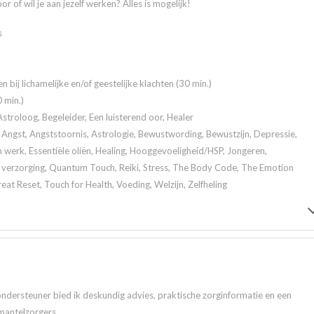
r of wil je aan jezelf werken? Alles is mogelijk!
s
en bij lichamelijke en/of geestelijke klachten (30 min.)
 min.)
stroloog, Begeleider, Een luisterend oor, Healer
Angst, Angststoornis, Astrologie, Bewustwording, Bewustzijn, Depressie,
werk, Essentiële oliën, Healing, Hooggevoeligheid/HSP, Jongeren,
e verzorging, Quantum Touch, Reiki, Stress, The Body Code, The Emotion
t Reset, Touch for Health, Voeding, Welzijn, Zelfheling
ndersteuner bied ik deskundig advies, praktische zorginformatie en een
mantelzorgers.