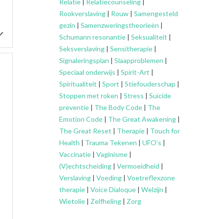
Relatie
|
Relatiecounseling
|
Rookverslaving
|
Rouw
|
Samengesteld
gezin
|
Samenzweringstheorieën
|
Schumann resonantie
|
Seksualiteit
|
Seksverslaving
|
Sensitherapie
|
Signaleringsplan
|
Slaapproblemen
|
Speciaal onderwijs
|
Spirit-Art
|
Spiritualiteit
|
Sport
|
Stiefouderschap
|
Stoppen met roken
|
Stress
|
Suïcide
preventie
|
The Body Code
|
The
Emotion Code
|
The Great Awakening
|
The Great Reset
|
Therapie
|
Touch for
Health
|
Trauma Tekenen
|
UFO’s
|
Vaccinatie
|
Vaginisme
|
(V)echtscheiding
|
Vermoeidheid
|
Verslaving
|
Voeding
|
Voetreflexzone
therapie
|
Voice Dialoque
|
Welzijn
|
Wietolie
|
Zelfheling
|
Zorg