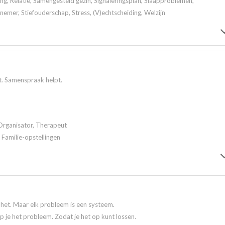
ng, Relatie, Samengesteld gezin, Signaleringsplan, Slaapproblemen,
nemer, Stiefouderschap, Stress, (V)echtscheiding, Welzijn
bt. Samenspraak helpt.
Organisator, Therapeut
 Familie-opstellingen
t het. Maar elk probleem is een systeem.
jp je het probleem. Zodat je het op kunt lossen.