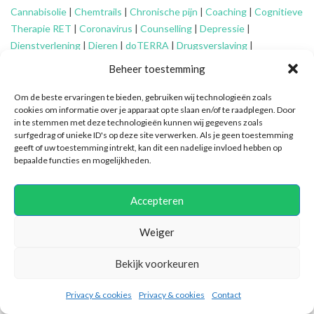
Cannabisolie
|
Chemtrails
|
Chronische pijn
|
Coaching
|
Cognitieve
Therapie RET
|
Coronavirus
|
Counselling
|
Depressie
|
Dienstverlening
|
Dieren
|
doTERRA
|
Drugsverslaving
|
Echtscheiding
|
Eenzaamheid
|
EFT
|
Energetisch werk
|
Engelen
|
Beheer toestemming
Essentiële oliën
|
Faalangst
|
Familie-opstellingen
|
Fibromyalgie
|
Financieel advies ouderen
|
Financiële problemen
|
Financiën
|
Om de beste ervaringen te bieden, gebruiken wij technologieën zoals
cookies om informatie over je apparaat op te slaan en/of te raadplegen. Door
Fytotherapie
|
Gameverslaving
|
Gedragsproblemen
|
Geheime
in te stemmen met deze technologieën kunnen wij gegevens zoals
genootschappen
|
Geluk
|
Gescheiden ouders
|
Gidsen
|
surfgedrag of unieke ID's op deze site verwerken. Als je geen toestemming
Graancirkels
|
Grenzen aangeven
|
Grenzen stellen
|
Healing
|
geeft of uw toestemming intrekt, kan dit een nadelige invloed hebben op
bepaalde functies en mogelijkheden.
Hiernamaals
|
Hooggevoeligheid/HSP
|
Huidaandoeningen
|
Identiteitsproblemen
|
Illuminatie
|
Intuïtief coachen
|
Jongeren
|
Kanker
|
Karma
|
Kinderen
|
Kleptomanie
|
Mantelzorg
|
Meditatie
|
Accepteren
Mindfulness
|
Mishandeling
|
Narcisme
|
Natuurlijke verzorging
|
Nieuwetijdskinderen
|
Ondersteuning
mantelzorger
|
Ontspannen
Weiger
|
Oplossingsgericht coachen
|
Organiseren
|
Orthomoleculair
|
Bekijk voorkeuren
Ouderen
|
Overspannenheid
|
Paniekaanvallen
|
Patronen
doorbreken
|
PEM
|
Persoonlijke ontwikkeling
|
Pijn
|
Positieve
Privacy & cookies
Privacy & cookies
Contact
psychologie
|
Praktische ondersteuning
|
Pubers
|
Quantum