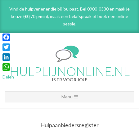
Skip
Vind de hulpverlener die bij jou past. Bel 0900-0330 en maak je
to
keuze (€0,70 p/min), maak een belafspraak
of boek een online
content
sessie.
Facebook
Twitter
LinkedIn
HULPLIJNONLINE.NL
WhatsApp
Delen
IS ER VOOR JOU!
Primary
Menu
Navigation
Menu
Hulpaanbiedersregister