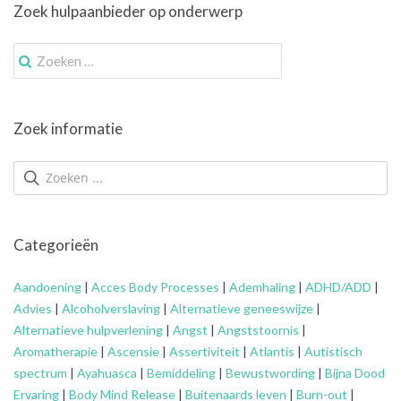
Zoek hulpaanbieder op onderwerp
Zoek
naar:
Zoek informatie
Categorieën
Aandoening
|
Acces Body Processes
|
Ademhaling
|
ADHD/ADD
|
Advies
|
Alcoholverslaving
|
Alternatieve geneeswijze
|
Alternatieve hulpverlening
|
Angst
|
Angststoornis
|
Aromatherapie
|
Ascensie
|
Assertiviteit
|
Atlantis
|
Autistisch
spectrum
|
Ayahuasca
|
Bemiddeling
|
Bewustwording
|
Bijna Dood
Ervaring
|
Body Mind Release
|
Buitenaards leven
|
Burn-out
|