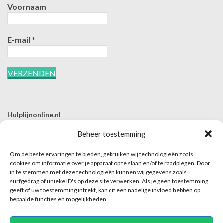
Voornaam
E-mail
*
Hulplijnonline.nl
T | 085-0657494
Beheer toestemming
E | info@hulplijnonline.nl
Om de beste ervaringen te bieden, gebruiken wij technologieën zoals
Contactformulier
cookies om informatie over je apparaat op te slaan en/of te raadplegen. Door
in te stemmen met deze technologieën kunnen wij gegevens zoals
Over Hulplijnonline.nl
surfgedrag of unieke ID's op deze site verwerken. Als je geen toestemming
Het team van Hulplijnonline.nl
geeft of uw toestemming intrekt, kan dit een nadelige invloed hebben op
bepaalde functies en mogelijkheden.