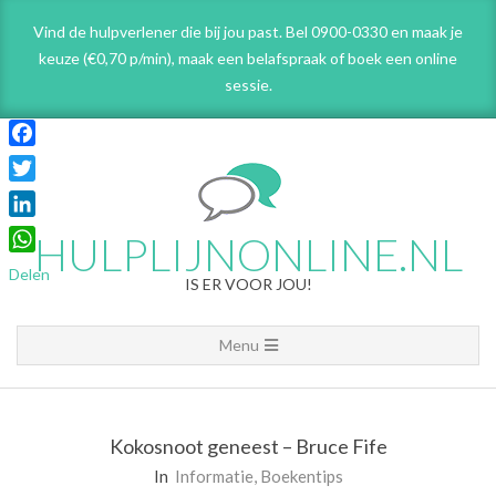
Skip
Vind de hulpverlener die bij jou past. Bel 0900-0330 en maak je
to
keuze (€0,70 p/min), maak een belafspraak
of boek een online
content
sessie.
Facebook
Twitter
LinkedIn
HULPLIJNONLINE.NL
WhatsApp
Delen
IS ER VOOR JOU!
Primary
Menu
Navigation
Menu
Kokosnoot geneest – Bruce Fife
In
Informatie
,
Boekentips