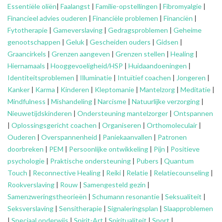
Essentiële oliën
|
Faalangst
|
Familie-opstellingen
|
Fibromyalgie
|
Financieel advies ouderen
|
Financiële problemen
|
Financiën
|
Fytotherapie
|
Gameverslaving
|
Gedragsproblemen
|
Geheime
genootschappen
|
Geluk
|
Gescheiden ouders
|
Gidsen
|
Graancirkels
|
Grenzen aangeven
|
Grenzen stellen
|
Healing
|
Hiernamaals
|
Hooggevoeligheid/HSP
|
Huidaandoeningen
|
Identiteitsproblemen
|
Illuminatie
|
Intuïtief coachen
|
Jongeren
|
Kanker
|
Karma
|
Kinderen
|
Kleptomanie
|
Mantelzorg
|
Meditatie
|
Mindfulness
|
Mishandeling
|
Narcisme
|
Natuurlijke verzorging
|
Nieuwetijdskinderen
|
Ondersteuning
mantelzorger
|
Ontspannen
|
Oplossingsgericht coachen
|
Organiseren
|
Orthomoleculair
|
Ouderen
|
Overspannenheid
|
Paniekaanvallen
|
Patronen
doorbreken
|
PEM
|
Persoonlijke ontwikkeling
|
Pijn
|
Positieve
psychologie
|
Praktische ondersteuning
|
Pubers
|
Quantum
Touch
|
Reconnective Healing
|
Reiki
|
Relatie
|
Relatiecounseling
|
Rookverslaving
|
Rouw
|
Samengesteld gezin
|
Samenzweringstheorieën
|
Schumann resonantie
|
Seksualiteit
|
Seksverslaving
|
Sensitherapie
|
Signaleringsplan
|
Slaapproblemen
|
Speciaal onderwijs
|
Spirit-Art
|
Spiritualiteit
|
Sport
|