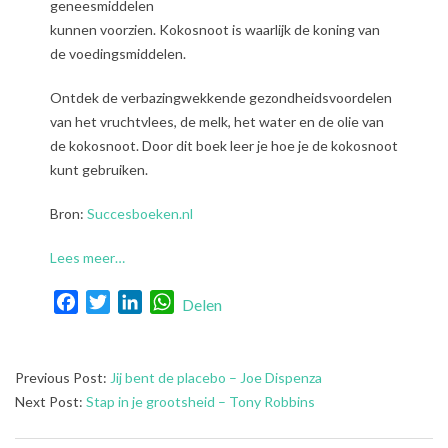
geneesmiddelen
kunnen voorzien. Kokosnoot is waarlijk de koning van
de voedingsmiddelen.
Ontdek de verbazingwekkende gezondheidsvoordelen
van het vruchtvlees, de melk, het water en de olie van
de kokosnoot. Door dit boek leer je hoe je de kokosnoot
kunt gebruiken.
Bron:
Succesboeken.nl
Lees meer…
Facebook
Twitter
LinkedIn
WhatsApp
Delen
2025-
Previous Post:
Jij bent de placebo – Joe Dispenza
07-
Next Post:
Stap in je grootsheid – Tony Robbins
10