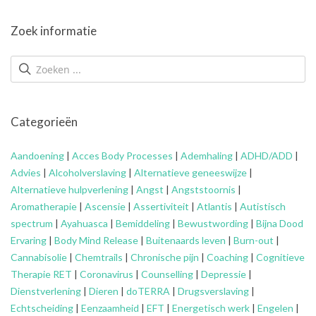
Zoek informatie
Categorieën
Aandoening
|
Acces Body Processes
|
Ademhaling
|
ADHD/ADD
|
Advies
|
Alcoholverslaving
|
Alternatieve geneeswijze
|
Alternatieve hulpverlening
|
Angst
|
Angststoornis
|
Aromatherapie
|
Ascensie
|
Assertiviteit
|
Atlantis
|
Autistisch
spectrum
|
Ayahuasca
|
Bemiddeling
|
Bewustwording
|
Bijna Dood
Ervaring
|
Body Mind Release
|
Buitenaards leven
|
Burn-out
|
Cannabisolie
|
Chemtrails
|
Chronische pijn
|
Coaching
|
Cognitieve
Therapie RET
|
Coronavirus
|
Counselling
|
Depressie
|
Dienstverlening
|
Dieren
|
doTERRA
|
Drugsverslaving
|
Echtscheiding
|
Eenzaamheid
|
EFT
|
Energetisch werk
|
Engelen
|