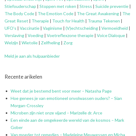
Stiefouderschap
|
Stoppen met roken
|
Stress
|
Suïcide preventie
|
The Body Code
|
The Emotion Code
|
The Great Awakening
|
The
Great Reset
|
Therapie
|
Touch for Health
|
Trauma Tekenen
|
UFO’s
|
Vaccinatie
|
Vaginisme
|
(V)echtscheiding
|
Vermoeidheid
|
Verslaving
|
Voeding
|
Voetreflexzone therapie
|
Voice Dialoque
|
Welzijn
|
Wietolie
|
Zelfheling
|
Zorg
Meld je aan als hulpaanbieder
Recente arikelen
Weet dat je bestemd bent voor meer – Natasha Page
Hoe genees je van emotioneel onvolwassen ouders? – Sian
Morgan-Crossley
Microben zijn niet onze vijand – Marizelle dr. Arce
Een einde aan de omgekeerde wereld van de kosmos – Mark
Gober
Van moeder tot remedies – Madeleine Meuwessen en Micha