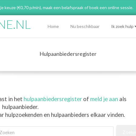
 je keuze (€0,70 p/min), maak een belafspraak
of boek een online sessie.
NE.NL
Primary
Home
Nu beschikbaar
Ik zoek hulp
Navigation
Menu
Hulpaanbiedersregister
ast in het
hulpaanbiedersregister
of
meld je aan
als
hulpaanbieder.
ar hulpzoekenden en hulpaanbieders elkaar vinden.