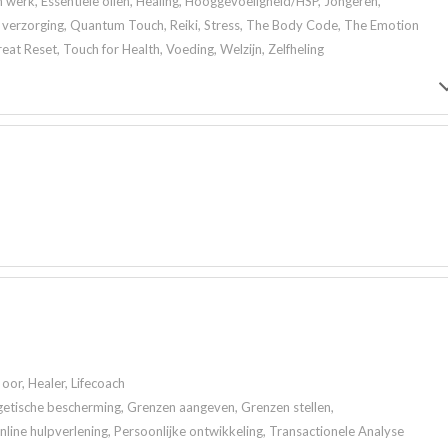
werk, Essentiële oliën, Healing, Hooggevoeligheid/HSP, Jongeren,
e verzorging, Quantum Touch, Reiki, Stress, The Body Code, The Emotion
t Reset, Touch for Health, Voeding, Welzijn, Zelfheling
oor, Healer, Lifecoach
getische bescherming, Grenzen aangeven, Grenzen stellen,
ine hulpverlening, Persoonlijke ontwikkeling, Transactionele Analyse