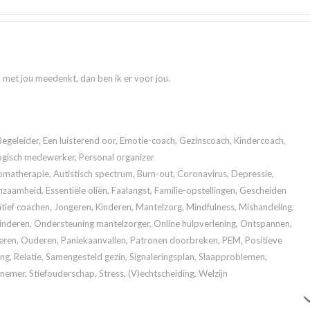
n met jou meedenkt, dan ben ik er voor jou.
Begeleider, Een luisterend oor, Emotie-coach, Gezinscoach, Kindercoach,
ogisch medewerker, Personal organizer
atherapie, Autistisch spectrum, Burn-out, Coronavirus, Depressie,
zaamheid, Essentiële oliën, Faalangst, Familie-opstellingen, Gescheiden
tief coachen, Jongeren, Kinderen, Mantelzorg, Mindfulness, Mishandeling,
kinderen, Ondersteuning mantelzorger, Online hulpverlening, Ontspannen,
eren, Ouderen, Paniekaanvallen, Patronen doorbreken, PEM, Positieve
ng, Relatie, Samengesteld gezin, Signaleringsplan, Slaapproblemen,
nemer, Stiefouderschap, Stress, (V)echtscheiding, Welzijn