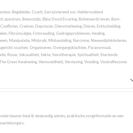
Auteur, Begeleider, Coach, Een luisterend oor, Heldervoelend
 spectrum, Bewustzijn, Bijna Dood Ervaring, Buitenaards leven, Burn-
Conflicten, Creëren, Depressie, Dienstverlening, Dieren, Echtscheiding,
elen, Fibromyalgie, Fotoreading, Gedragsproblemen, Healing,
m, Manipulatie, Misbruik, Mishandeling, Narcisme, Nieuwetijdskinderen,
gericht coachen, Organiseren, Overgangsklachten, Paranormaal,
tie, Rouw, Seksualiteit, Sekte, Sensitherapie, Spiritualiteit, Startende
, The Great Awakening, Vermoeidheid, Verslaving, Voeding, Voetreflexzone
ndersteuner bied ik deskundig advies, praktische zorginformatie en een
mantelzorgers.