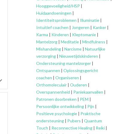
Hooggevoeligheid/HSP
|
Huidaandoeningen
|
Identiteitsproblemen
|
Illuminatie
|
Intuïtief coachen
|
Jongeren
|
Kanker
|
Karma
|
Kinderen
|
Kleptomanie
|
Mantelzorg
|
Meditatie
|
Mindfulness
|
Mishandeling
|
Narcisme
|
Natuurlijke
verzorging
|
Nieuwetijdskinderen
|
Ondersteuning
mantelzorger
|
Ontspannen
|
Oplossingsgericht
coachen
|
Organiseren
|
Orthomoleculair
|
Ouderen
|
Overspannenheid
|
Paniekaanvallen
|
Patronen doorbreken
|
PEM
|
Persoonlijke ontwikkeling
|
Pijn
|
Positieve psychologie
|
Praktische
ondersteuning
|
Pubers
|
Quantum
Touch
|
Reconnective Healing
|
Reiki
|