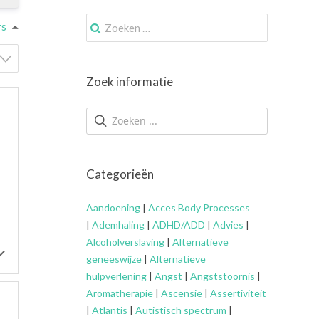
Zoek
rs
naar:
Zoek informatie
Categorieën
Aandoening
|
Acces Body Processes
|
Ademhaling
|
ADHD/ADD
|
Advies
|
Alcoholverslaving
|
Alternatieve
geneeswijze
|
Alternatieve
hulpverlening
|
Angst
|
Angststoornis
|
Aromatherapie
|
Ascensie
|
Assertiviteit
|
Atlantis
|
Autistisch spectrum
|