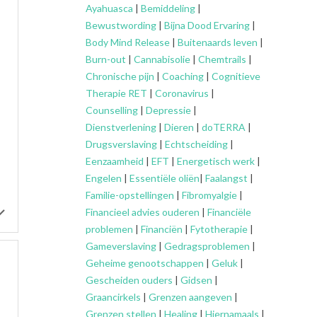
Ayahuasca
|
Bemiddeling
|
Bewustwording
|
Bijna Dood Ervaring
|
Body Mind Release
|
Buitenaards leven
|
Burn-out
|
Cannabisolie
|
Chemtrails
|
Chronische pijn
|
Coaching
|
Cognitieve
Therapie RET
|
Coronavirus
|
Counselling
|
Depressie
|
Dienstverlening
|
Dieren
|
doTERRA
|
Drugsverslaving
|
Echtscheiding
|
Eenzaamheid
|
EFT
|
Energetisch werk
|
Engelen
|
Essentiële oliën
|
Faalangst
|
Familie-opstellingen
|
Fibromyalgie
|
Financieel advies ouderen
|
Financiële
problemen
|
Financiën
|
Fytotherapie
|
Gameverslaving
|
Gedragsproblemen
|
Geheime genootschappen
|
Geluk
|
Gescheiden ouders
|
Gidsen
|
Graancirkels
|
Grenzen aangeven
|
Grenzen stellen
|
Healing
|
Hiernamaals
|