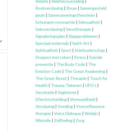
Relatie
|
Relatiecounseling
|
Rookverslaving
|
Rouw
|
Samengesteld
gezin
|
Samenzweringstheorieën
|
Schumann resonantie
|
Seksualiteit
|
Seksverslaving
|
Sensitherapie
|
Signaleringsplan
|
Slaapproblemen
|
Speciaal onderwijs
|
Spirit-Art
|
Spiritualiteit
|
Sport
|
Stiefouderschap
|
Stoppen met roken
|
Stress
|
Suïcide
preventie
|
The Body Code
|
The
Emotion Code
|
The Great Awakening
|
The Great Reset
|
Therapie
|
Touch for
Health
|
Trauma Tekenen
|
UFO’s
|
Vaccinatie
|
Vaginisme
|
(V)echtscheiding
|
Vermoeidheid
|
Verslaving
|
Voeding
|
Voetreflexzone
therapie
|
Voice Dialoque
|
Welzijn
|
Wietolie
|
Zelfheling
|
Zorg