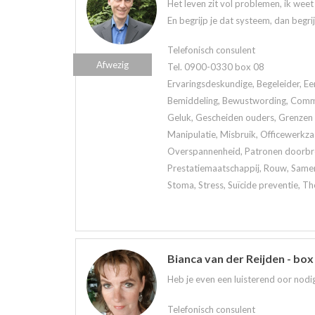
Het leven zit vol problemen, ik wee
En begrijp je dat systeem, dan begri
Telefonisch consulent
Afwezig
Tel. 0900-0330 box 08
Ervaringsdeskundige, Begeleider, Ee
Bemiddeling, Bewustwording, Commun
Geluk, Gescheiden ouders, Grenzen a
Manipulatie, Misbruik, Officewerkz
Overspannenheid, Patronen doorbrek
Prestatiemaatschappij, Rouw, Samen
Stoma, Stress, Suïcide preventie, Th
Bianca van der Reijden - box
Heb je even een luisterend oor nodig
Telefonisch consulent