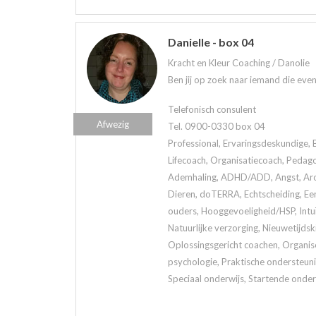
Danielle - box 04
Kracht en Kleur Coaching / Danolie
Ben jij op zoek naar iemand die eve
Telefonisch consulent
Afwezig
Tel. 0900-0330 box 04
Professional, Ervaringsdeskundige, 
Lifecoach, Organisatiecoach, Pedag
Ademhaling, ADHD/ADD, Angst, Arom
Dieren, doTERRA, Echtscheiding, Een
ouders, Hooggevoeligheid/HSP, Intuï
Natuurlijke verzorging, Nieuwetijds
Oplossingsgericht coachen, Organis
psychologie, Praktische ondersteuni
Speciaal onderwijs, Startende onder