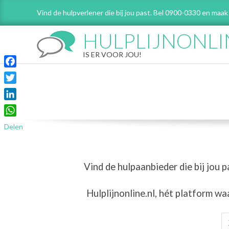
Skip
Vind de hulpverlener die bij jou past. Bel 0900-0330 en maak
to
content
HULPLIJNONLI
IS ER VOOR JOU!
Facebook
Twitter
LinkedIn
WhatsApp
Delen
Vind de hulpaanbieder die bij jou p
Hulplijnonline.nl,
hét platform wa