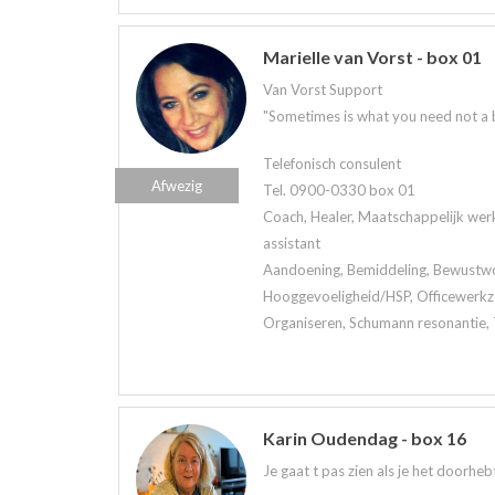
Marielle van Vorst - box 01
Van Vorst Support
"Sometimes is what you need not a bri
Telefonisch consulent
Afwezig
Tel. 0900-0330 box 01
Coach, Healer, Maatschappelijk werk
assistant
Aandoening, Bemiddeling, Bewustwor
Hooggevoeligheid/HSP, Officewerkz
Organiseren, Schumann resonantie, 
Karin Oudendag - box 16
Je gaat t pas zien als je het doorhe