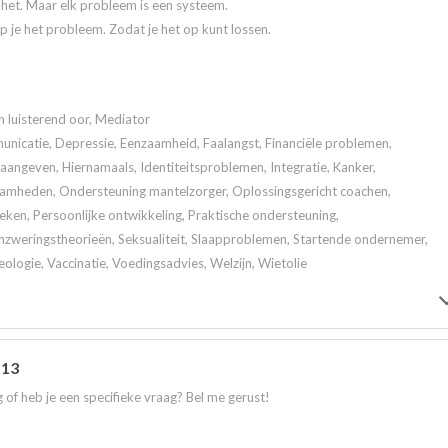
t het. Maar elk probleem is een systeem.
jp je het probleem. Zodat je het op kunt lossen.
n luisterend oor, Mediator
icatie, Depressie, Eenzaamheid, Faalangst, Financiële problemen,
angeven, Hiernamaals, Identiteitsproblemen, Integratie, Kanker,
aamheden, Ondersteuning mantelzorger, Oplossingsgericht coachen,
en, Persoonlijke ontwikkeling, Praktische ondersteuning,
zweringstheorieën, Seksualiteit, Slaapproblemen, Startende ondernemer,
eologie, Vaccinatie, Voedingsadvies, Welzijn, Wietolie
 13
 of heb je een specifieke vraag? Bel me gerust!