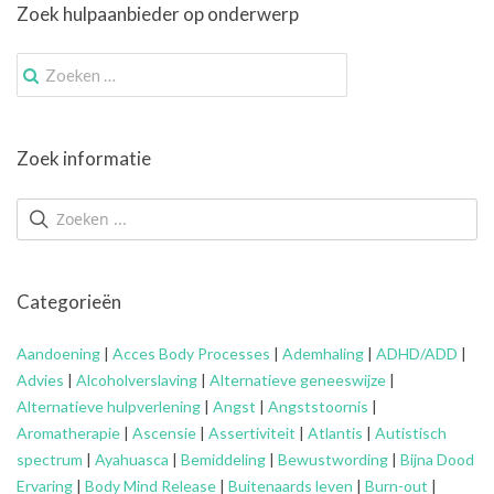
Zoek hulpaanbieder op onderwerp
Zoek
naar:
Zoek informatie
Categorieën
Aandoening
|
Acces Body Processes
|
Ademhaling
|
ADHD/ADD
|
Advies
|
Alcoholverslaving
|
Alternatieve geneeswijze
|
Alternatieve hulpverlening
|
Angst
|
Angststoornis
|
Aromatherapie
|
Ascensie
|
Assertiviteit
|
Atlantis
|
Autistisch
spectrum
|
Ayahuasca
|
Bemiddeling
|
Bewustwording
|
Bijna Dood
Ervaring
|
Body Mind Release
|
Buitenaards leven
|
Burn-out
|