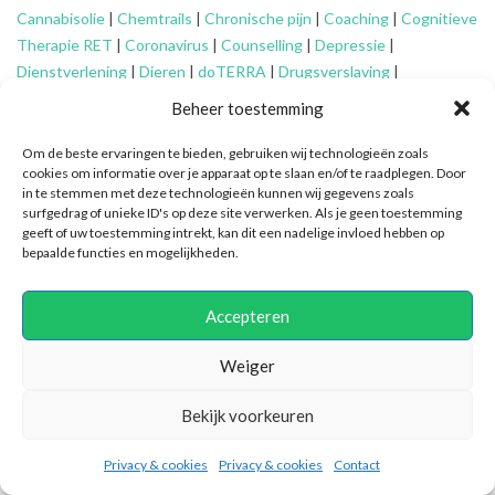
Cannabisolie
|
Chemtrails
|
Chronische pijn
|
Coaching
|
Cognitieve
Therapie RET
|
Coronavirus
|
Counselling
|
Depressie
|
Dienstverlening
|
Dieren
|
doTERRA
|
Drugsverslaving
|
Echtscheiding
|
Eenzaamheid
|
EFT
|
Energetisch werk
|
Engelen
|
Beheer toestemming
Essentiële oliën
|
Faalangst
|
Familie-opstellingen
|
Fibromyalgie
|
Financieel advies ouderen
|
Financiële problemen
|
Financiën
|
Om de beste ervaringen te bieden, gebruiken wij technologieën zoals
cookies om informatie over je apparaat op te slaan en/of te raadplegen. Door
Fytotherapie
|
Gameverslaving
|
Gedragsproblemen
|
Geheime
in te stemmen met deze technologieën kunnen wij gegevens zoals
genootschappen
|
Geluk
|
Gescheiden ouders
|
Gidsen
|
surfgedrag of unieke ID's op deze site verwerken. Als je geen toestemming
Graancirkels
|
Grenzen aangeven
|
Grenzen stellen
|
Healing
|
geeft of uw toestemming intrekt, kan dit een nadelige invloed hebben op
bepaalde functies en mogelijkheden.
Hiernamaals
|
Hooggevoeligheid/HSP
|
Huidaandoeningen
|
Identiteitsproblemen
|
Illuminatie
|
Intuïtief coachen
|
Jongeren
|
Kanker
|
Karma
|
Kinderen
|
Kleptomanie
|
Mantelzorg
|
Meditatie
|
Accepteren
Mindfulness
|
Mishandeling
|
Narcisme
|
Natuurlijke verzorging
|
Nieuwetijdskinderen
|
Ondersteuning
mantelzorger
|
Ontspannen
Weiger
|
Oplossingsgericht coachen
|
Organiseren
|
Orthomoleculair
|
Bekijk voorkeuren
Ouderen
|
Overspannenheid
|
Paniekaanvallen
|
Patronen
doorbreken
|
PEM
|
Persoonlijke ontwikkeling
|
Pijn
|
Positieve
Privacy & cookies
Privacy & cookies
Contact
psychologie
|
Praktische ondersteuning
|
Pubers
|
Quantum