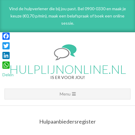
Skip
Vind de hulpverlener die bij jou past. Bel 0900-0330 en maak je
to
keuze (€0,70 p/min), maak een belafspraak
of boek een online
content
sessie.
Facebook
Twitter
LinkedIn
HULPLIJNONLINE.NL
WhatsApp
Delen
IS ER VOOR JOU!
Primary
Menu
Navigation
Menu
Hulpaanbiedersregister