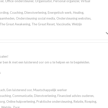
er, Office-ondersteuner, Organisator, Personal organizer, Virtual
ding, Coaching, Dienstverlening, Energetisch werk, Healing,
aamheden, Ondersteuning social media, Ondersteuning websites,
The Great Awakening, The Great Reset, Vaccinatie, Welzijn
palen!
r ben ik met een luisterend oor om u te helpen en te begeleiden.
s
ach, Een luisterend oor, Maatschappelijk werker
 Coaching, Communicatie, Dienstverlening, Financieel advies ouderen,
rg, Online hulpverlening, Praktische ondersteuning, Relatie, Roeping,
, Welzijn, Zorg