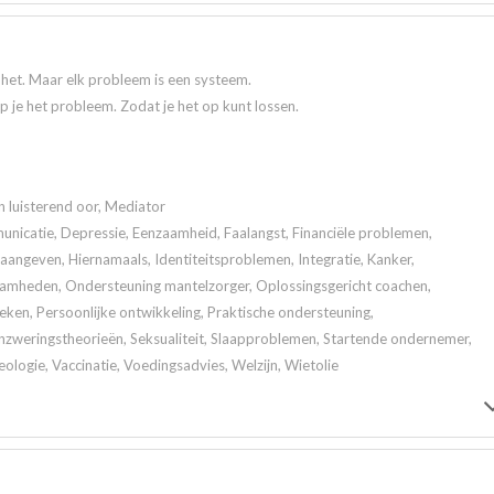
t het. Maar elk probleem is een systeem.
jp je het probleem. Zodat je het op kunt lossen.
n luisterend oor, Mediator
icatie, Depressie, Eenzaamheid, Faalangst, Financiële problemen,
angeven, Hiernamaals, Identiteitsproblemen, Integratie, Kanker,
aamheden, Ondersteuning mantelzorger, Oplossingsgericht coachen,
en, Persoonlijke ontwikkeling, Praktische ondersteuning,
zweringstheorieën, Seksualiteit, Slaapproblemen, Startende ondernemer,
eologie, Vaccinatie, Voedingsadvies, Welzijn, Wietolie