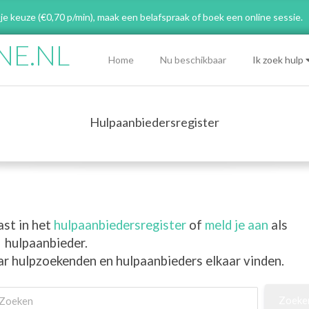
 je keuze (€0,70 p/min), maak een belafspraak
of boek een online sessie.
NE.NL
Primary
Home
Nu beschikbaar
Ik zoek hulp
Navigation
Menu
Hulpaanbiedersregister
ast in het
hulpaanbiedersregister
of
meld je aan
als
hulpaanbieder.
ar hulpzoekenden en hulpaanbieders elkaar vinden.