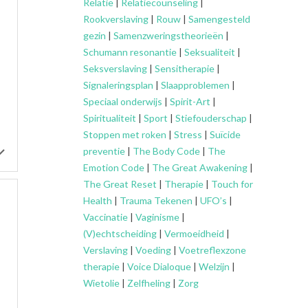
Relatie
|
Relatiecounseling
|
Rookverslaving
|
Rouw
|
Samengesteld
gezin
|
Samenzweringstheorieën
|
Schumann resonantie
|
Seksualiteit
|
Seksverslaving
|
Sensitherapie
|
Signaleringsplan
|
Slaapproblemen
|
Speciaal onderwijs
|
Spirit-Art
|
Spiritualiteit
|
Sport
|
Stiefouderschap
|
Stoppen met roken
|
Stress
|
Suïcide
preventie
|
The Body Code
|
The
Emotion Code
|
The Great Awakening
|
The Great Reset
|
Therapie
|
Touch for
Health
|
Trauma Tekenen
|
UFO’s
|
Vaccinatie
|
Vaginisme
|
(V)echtscheiding
|
Vermoeidheid
|
Verslaving
|
Voeding
|
Voetreflexzone
therapie
|
Voice Dialoque
|
Welzijn
|
Wietolie
|
Zelfheling
|
Zorg