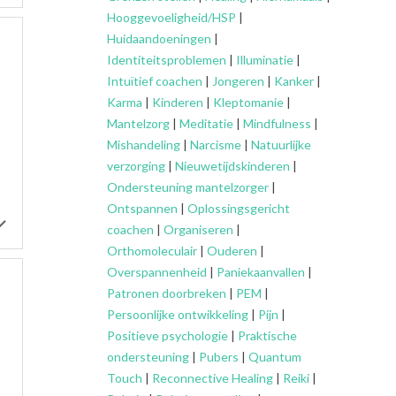
Hooggevoeligheid/HSP
|
Huidaandoeningen
|
Identiteitsproblemen
|
Illuminatie
|
Intuïtief coachen
|
Jongeren
|
Kanker
|
Karma
|
Kinderen
|
Kleptomanie
|
Mantelzorg
|
Meditatie
|
Mindfulness
|
Mishandeling
|
Narcisme
|
Natuurlijke
verzorging
|
Nieuwetijdskinderen
|
Ondersteuning
mantelzorger
|
Ontspannen
|
Oplossingsgericht
coachen
|
Organiseren
|
Orthomoleculair
|
Ouderen
|
Overspannenheid
|
Paniekaanvallen
|
Patronen doorbreken
|
PEM
|
Persoonlijke ontwikkeling
|
Pijn
|
Positieve psychologie
|
Praktische
ondersteuning
|
Pubers
|
Quantum
Touch
|
Reconnective Healing
|
Reiki
|