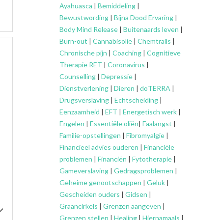
Ayahuasca
|
Bemiddeling
|
Bewustwording
|
Bijna Dood Ervaring
|
Body Mind Release
|
Buitenaards leven
|
Burn-out
|
Cannabisolie
|
Chemtrails
|
Chronische pijn
|
Coaching
|
Cognitieve
Therapie RET
|
Coronavirus
|
Counselling
|
Depressie
|
Dienstverlening
|
Dieren
|
doTERRA
|
Drugsverslaving
|
Echtscheiding
|
Eenzaamheid
|
EFT
|
Energetisch werk
|
Engelen
|
Essentiële oliën
|
Faalangst
|
Familie-opstellingen
|
Fibromyalgie
|
Financieel advies ouderen
|
Financiële
problemen
|
Financiën
|
Fytotherapie
|
Gameverslaving
|
Gedragsproblemen
|
Geheime genootschappen
|
Geluk
|
Gescheiden ouders
|
Gidsen
|
Graancirkels
|
Grenzen aangeven
|
Grenzen stellen
|
Healing
|
Hiernamaals
|