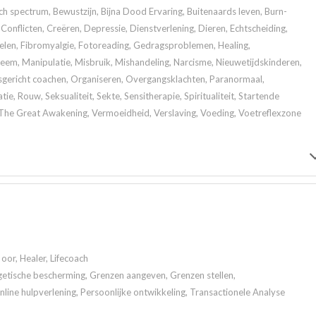
 spectrum, Bewustzijn, Bijna Dood Ervaring, Buitenaards leven, Burn-
Conflicten, Creëren, Depressie, Dienstverlening, Dieren, Echtscheiding,
elen, Fibromyalgie, Fotoreading, Gedragsproblemen, Healing,
m, Manipulatie, Misbruik, Mishandeling, Narcisme, Nieuwetijdskinderen,
gericht coachen, Organiseren, Overgangsklachten, Paranormaal,
tie, Rouw, Seksualiteit, Sekte, Sensitherapie, Spiritualiteit, Startende
, The Great Awakening, Vermoeidheid, Verslaving, Voeding, Voetreflexzone
oor, Healer, Lifecoach
getische bescherming, Grenzen aangeven, Grenzen stellen,
ine hulpverlening, Persoonlijke ontwikkeling, Transactionele Analyse