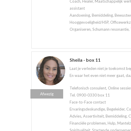
Coach, Healer, Maatschappelijk werk
assistant
Aandoening, Bemiddeling, Bewustwor
Hooggevoeligheid/HSP, Officewerkz
Organiseren, Schumann resonantie, 
Sheila - box 11
Laat je verleden niet je toekomst be
En waar het even niet meer gaat, daa
Telefonisch consulent, Online sessie
Afwezig
Tel. 0900-0330 box 11
Face-to-Face contact
Ervaringsdeskundige, Begeleider, Co
Advies, Assertiviteit, Bemiddeling,
Financiële problemen, Hulp, Mantelzo
Spiritualiteit, Startende ondernemer