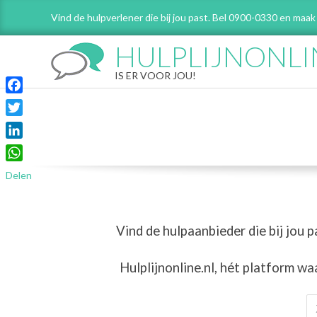
Skip
Vind de hulpverlener die bij jou past. Bel 0900-0330 en maak
to
content
HULPLIJNONLI
IS ER VOOR JOU!
Facebook
Twitter
LinkedIn
WhatsApp
Delen
Vind de hulpaanbieder die bij jou p
Hulplijnonline.nl,
hét platform wa