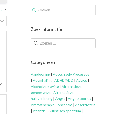
Zoek
rs
naar:
Zoek informatie
Categorieën
Aandoening
|
Acces Body Processes
|
Ademhaling
|
ADHD/ADD
|
Advies
|
Alcoholverslaving
|
Alternatieve
geneeswijze
|
Alternatieve
hulpverlening
|
Angst
|
Angststoornis
|
Aromatherapie
|
Ascensie
|
Assertiviteit
|
Atlantis
|
Autistisch spectrum
|