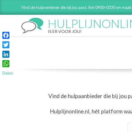
Skip
Vind de hulpverlener die bij jou past. Bel 0900-0330 en maak
to
content
HULPLIJNONLI
IS ER VOOR JOU!
Facebook
Twitter
LinkedIn
WhatsApp
Delen
Vind de hulpaanbieder die bij jou p
Hulplijnonline.nl,
hét platform wa