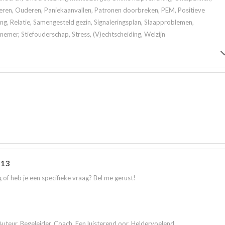
eren, Ouderen, Paniekaanvallen, Patronen doorbreken, PEM, Positieve
ng, Relatie, Samengesteld gezin, Signaleringsplan, Slaapproblemen,
nemer, Stiefouderschap, Stress, (V)echtscheiding, Welzijn
 13
 of heb je een specifieke vraag? Bel me gerust!
Auteur, Begeleider, Coach, Een luisterend oor, Heldervoelend