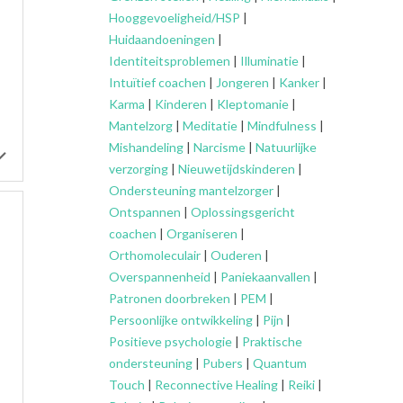
Hooggevoeligheid/HSP
|
Huidaandoeningen
|
Identiteitsproblemen
|
Illuminatie
|
Intuïtief coachen
|
Jongeren
|
Kanker
|
Karma
|
Kinderen
|
Kleptomanie
|
Mantelzorg
|
Meditatie
|
Mindfulness
|
Mishandeling
|
Narcisme
|
Natuurlijke
verzorging
|
Nieuwetijdskinderen
|
Ondersteuning
mantelzorger
|
Ontspannen
|
Oplossingsgericht
coachen
|
Organiseren
|
Orthomoleculair
|
Ouderen
|
Overspannenheid
|
Paniekaanvallen
|
Patronen doorbreken
|
PEM
|
Persoonlijke ontwikkeling
|
Pijn
|
Positieve psychologie
|
Praktische
ondersteuning
|
Pubers
|
Quantum
Touch
|
Reconnective Healing
|
Reiki
|