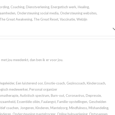
ding, Coaching, Dienstverlening, Energetisch werk, Healing,
aamheden, Ondersteuning social media, Ondersteuning websites,
The Great Awakening, The Great Reset, Vaccinatie, Welzijn
n met jou meedenkt, dan ben ik er voor jou.
Begeleider, Een luisterend oor, Emotie-coach, Gezinscoach, Kindercoach,
ogisch medewerker, Personal organizer
atherapie, Autistisch spectrum, Burn-out, Coronavirus, Depressie,
zaamheid, Essentiële oliën, Faalangst, Familie-opstellingen, Gescheiden
tief coachen, Jongeren, Kinderen, Mantelzorg, Mindfulness, Mishandeling,
kinderen, Ondersteuning mantelzorger, Online hulpverlening, Ontspannen,