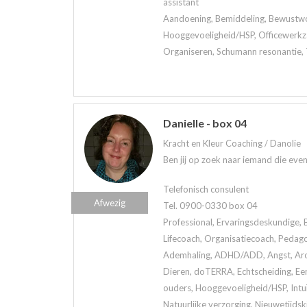
assistant
Aandoening, Bemiddeling, Bewustwor
Hooggevoeligheid/HSP, Officewerkz
Organiseren, Schumann resonantie, 
Danielle - box 04
Kracht en Kleur Coaching / Danolie
Ben jij op zoek naar iemand die eve
Telefonisch consulent
Afwezig
Tel. 0900-0330 box 04
Professional, Ervaringsdeskundige, 
Lifecoach, Organisatiecoach, Pedag
Ademhaling, ADHD/ADD, Angst, Arom
Dieren, doTERRA, Echtscheiding, Een
ouders, Hooggevoeligheid/HSP, Intuï
Natuurlijke verzorging, Nieuwetijds