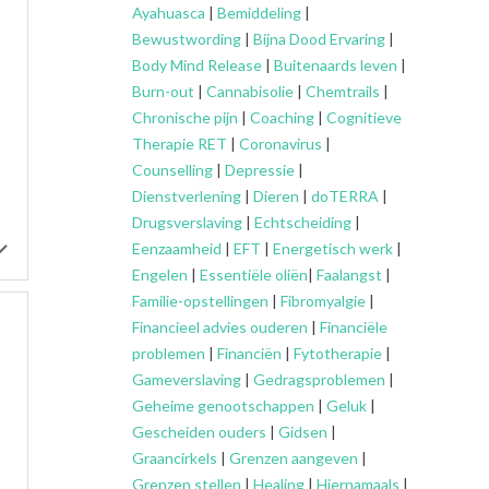
Ayahuasca
|
Bemiddeling
|
Bewustwording
|
Bijna Dood Ervaring
|
Body Mind Release
|
Buitenaards leven
|
Burn-out
|
Cannabisolie
|
Chemtrails
|
Chronische pijn
|
Coaching
|
Cognitieve
Therapie RET
|
Coronavirus
|
Counselling
|
Depressie
|
Dienstverlening
|
Dieren
|
doTERRA
|
Drugsverslaving
|
Echtscheiding
|
Eenzaamheid
|
EFT
|
Energetisch werk
|
Engelen
|
Essentiële oliën
|
Faalangst
|
Familie-opstellingen
|
Fibromyalgie
|
Financieel advies ouderen
|
Financiële
problemen
|
Financiën
|
Fytotherapie
|
Gameverslaving
|
Gedragsproblemen
|
Geheime genootschappen
|
Geluk
|
Gescheiden ouders
|
Gidsen
|
Graancirkels
|
Grenzen aangeven
|
Grenzen stellen
|
Healing
|
Hiernamaals
|