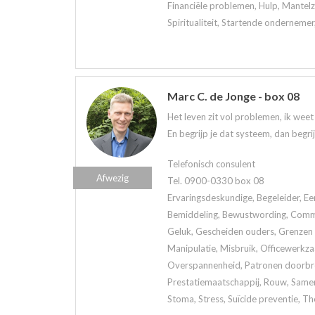
Financiële problemen, Hulp, Mantelzo
Spiritualiteit, Startende ondernemer
Marc C. de Jonge - box 08
Het leven zit vol problemen, ik wee
En begrijp je dat systeem, dan begri
Telefonisch consulent
Afwezig
Tel. 0900-0330 box 08
Ervaringsdeskundige, Begeleider, Ee
Bemiddeling, Bewustwording, Commun
Geluk, Gescheiden ouders, Grenzen a
Manipulatie, Misbruik, Officewerkz
Overspannenheid, Patronen doorbrek
Prestatiemaatschappij, Rouw, Samen
Stoma, Stress, Suïcide preventie, Th