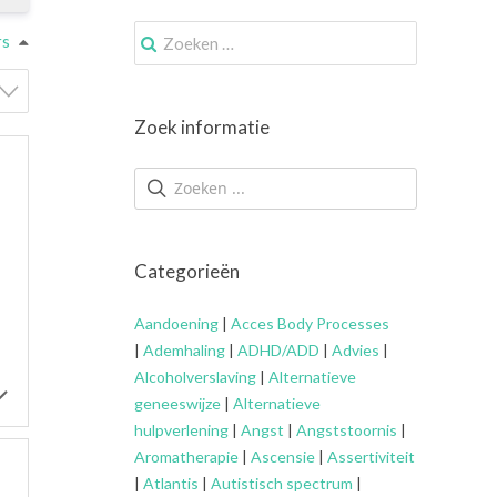
Zoek
rs
naar:
Zoek informatie
Categorieën
Aandoening
|
Acces Body Processes
|
Ademhaling
|
ADHD/ADD
|
Advies
|
Alcoholverslaving
|
Alternatieve
geneeswijze
|
Alternatieve
hulpverlening
|
Angst
|
Angststoornis
|
Aromatherapie
|
Ascensie
|
Assertiviteit
|
Atlantis
|
Autistisch spectrum
|