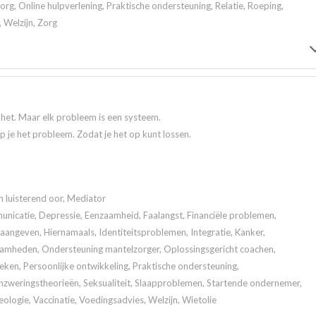
rg, Online hulpverlening, Praktische ondersteuning, Relatie, Roeping,
, Welzijn, Zorg
t het. Maar elk probleem is een systeem.
jp je het probleem. Zodat je het op kunt lossen.
n luisterend oor, Mediator
icatie, Depressie, Eenzaamheid, Faalangst, Financiële problemen,
angeven, Hiernamaals, Identiteitsproblemen, Integratie, Kanker,
aamheden, Ondersteuning mantelzorger, Oplossingsgericht coachen,
en, Persoonlijke ontwikkeling, Praktische ondersteuning,
zweringstheorieën, Seksualiteit, Slaapproblemen, Startende ondernemer,
eologie, Vaccinatie, Voedingsadvies, Welzijn, Wietolie