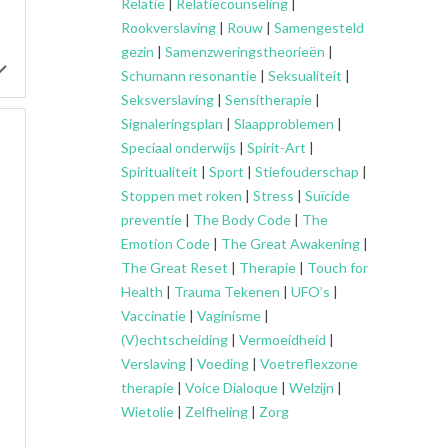
Relatie
|
Relatiecounseling
|
Rookverslaving
|
Rouw
|
Samengesteld
gezin
|
Samenzweringstheorieën
|
Schumann resonantie
|
Seksualiteit
|
Seksverslaving
|
Sensitherapie
|
Signaleringsplan
|
Slaapproblemen
|
Speciaal onderwijs
|
Spirit-Art
|
Spiritualiteit
|
Sport
|
Stiefouderschap
|
Stoppen met roken
|
Stress
|
Suïcide
preventie
|
The Body Code
|
The
Emotion Code
|
The Great Awakening
|
The Great Reset
|
Therapie
|
Touch for
Health
|
Trauma Tekenen
|
UFO’s
|
Vaccinatie
|
Vaginisme
|
(V)echtscheiding
|
Vermoeidheid
|
Verslaving
|
Voeding
|
Voetreflexzone
therapie
|
Voice Dialoque
|
Welzijn
|
Wietolie
|
Zelfheling
|
Zorg