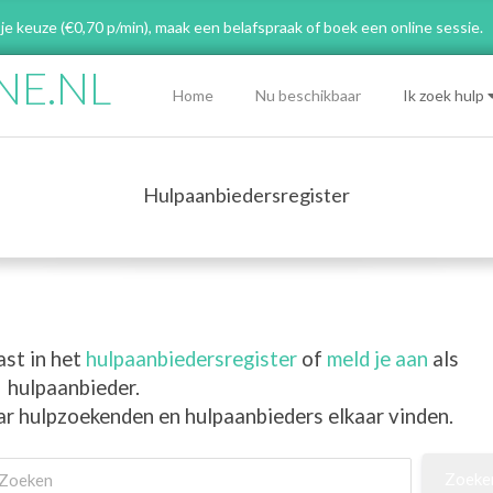
 je keuze (€0,70 p/min), maak een belafspraak
of boek een online sessie.
NE.NL
Primary
Home
Nu beschikbaar
Ik zoek hulp
Navigation
Menu
Hulpaanbiedersregister
ast in het
hulpaanbiedersregister
of
meld je aan
als
hulpaanbieder.
ar hulpzoekenden en hulpaanbieders elkaar vinden.