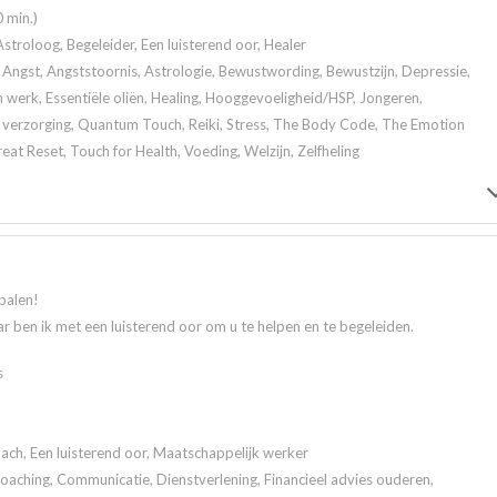
 min.)
stroloog, Begeleider, Een luisterend oor, Healer
Angst, Angststoornis, Astrologie, Bewustwording, Bewustzijn, Depressie,
werk, Essentiële oliën, Healing, Hooggevoeligheid/HSP, Jongeren,
e verzorging, Quantum Touch, Reiki, Stress, The Body Code, The Emotion
t Reset, Touch for Health, Voeding, Welzijn, Zelfheling
palen!
r ben ik met een luisterend oor om u te helpen en te begeleiden.
s
ach, Een luisterend oor, Maatschappelijk werker
 Coaching, Communicatie, Dienstverlening, Financieel advies ouderen,