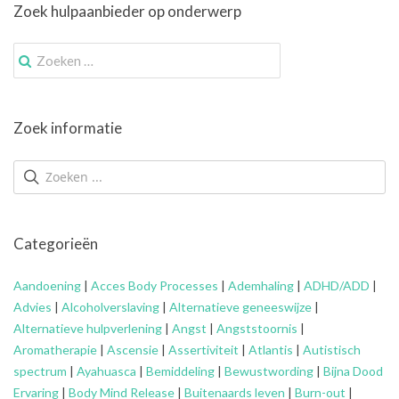
Zoek hulpaanbieder op onderwerp
Zoek
naar:
Zoek informatie
Categorieën
Aandoening
|
Acces Body Processes
|
Ademhaling
|
ADHD/ADD
|
Advies
|
Alcoholverslaving
|
Alternatieve geneeswijze
|
Alternatieve hulpverlening
|
Angst
|
Angststoornis
|
Aromatherapie
|
Ascensie
|
Assertiviteit
|
Atlantis
|
Autistisch
spectrum
|
Ayahuasca
|
Bemiddeling
|
Bewustwording
|
Bijna Dood
Ervaring
|
Body Mind Release
|
Buitenaards leven
|
Burn-out
|