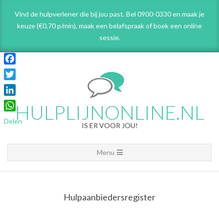
Skip
Vind de hulpverlener die bij jou past. Bel 0900-0330 en maak je
to
keuze (€0,70 p/min), maak een belafspraak
of boek een online
content
sessie.
Facebook
Twitter
LinkedIn
HULPLIJNONLINE.NL
WhatsApp
Delen
IS ER VOOR JOU!
Primary
Menu
Navigation
Menu
Hulpaanbiedersregister