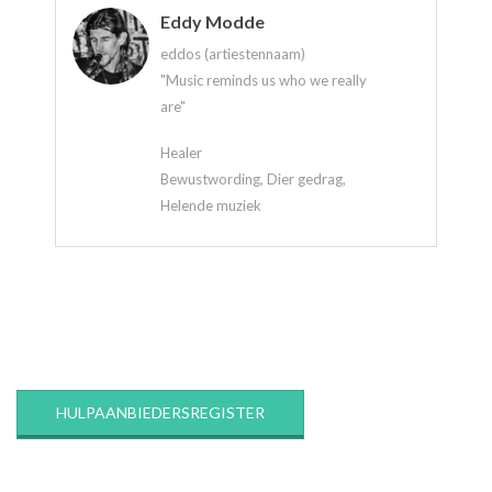
Eddy Modde
eddos (artiestennaam)
"Music reminds us who we really
are"
Healer
Bewustwording, Dier gedrag,
Helende muziek
2020-
03-
12
HULPAANBIEDERSREGISTER