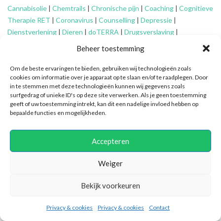
Cannabisolie
|
Chemtrails
|
Chronische pijn
|
Coaching
|
Cognitieve
Therapie RET
|
Coronavirus
|
Counselling
|
Depressie
|
Dienstverlening
|
Dieren
|
doTERRA
|
Drugsverslaving
|
Echtscheiding
|
Eenzaamheid
|
EFT
|
Energetisch werk
|
Engelen
|
Beheer toestemming
Essentiële oliën
|
Faalangst
|
Familie-opstellingen
|
Fibromyalgie
|
Financieel advies ouderen
|
Financiële problemen
|
Financiën
|
Om de beste ervaringen te bieden, gebruiken wij technologieën zoals
cookies om informatie over je apparaat op te slaan en/of te raadplegen. Door
Fytotherapie
|
Gameverslaving
|
Gedragsproblemen
|
Geheime
in te stemmen met deze technologieën kunnen wij gegevens zoals
genootschappen
|
Geluk
|
Gescheiden ouders
|
Gidsen
|
surfgedrag of unieke ID's op deze site verwerken. Als je geen toestemming
Graancirkels
|
Grenzen aangeven
|
Grenzen stellen
|
Healing
|
geeft of uw toestemming intrekt, kan dit een nadelige invloed hebben op
bepaalde functies en mogelijkheden.
Hiernamaals
|
Hooggevoeligheid/HSP
|
Huidaandoeningen
|
Identiteitsproblemen
|
Illuminatie
|
Intuïtief coachen
|
Jongeren
|
Kanker
|
Karma
|
Kinderen
|
Kleptomanie
|
Mantelzorg
|
Meditatie
|
Accepteren
Mindfulness
|
Mishandeling
|
Narcisme
|
Natuurlijke verzorging
|
Nieuwetijdskinderen
|
Ondersteuning
mantelzorger
|
Ontspannen
Weiger
|
Oplossingsgericht coachen
|
Organiseren
|
Orthomoleculair
|
Bekijk voorkeuren
Ouderen
|
Overspannenheid
|
Paniekaanvallen
|
Patronen
doorbreken
|
PEM
|
Persoonlijke ontwikkeling
|
Pijn
|
Positieve
Privacy & cookies
Privacy & cookies
Contact
psychologie
|
Praktische ondersteuning
|
Pubers
|
Quantum