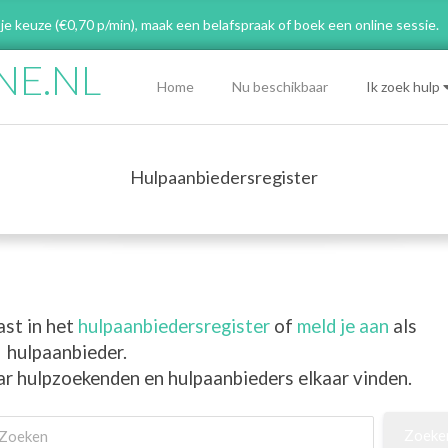
 je keuze (€0,70 p/min), maak een belafspraak
of boek een online sessie.
NE.NL
Primary
Home
Nu beschikbaar
Ik zoek hulp
Navigation
Menu
Hulpaanbiedersregister
ast in het
hulpaanbiedersregister
of
meld je aan
als
hulpaanbieder.
ar hulpzoekenden en hulpaanbieders elkaar vinden.