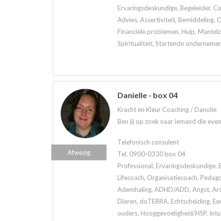
Ervaringsdeskundige, Begeleider, Co
Advies, Assertiviteit, Bemiddeling,
Financiële problemen, Hulp, Mantelzo
Spiritualiteit, Startende ondernemer
Danielle - box 04
Kracht en Kleur Coaching / Danolie
Ben jij op zoek naar iemand die eve
Telefonisch consulent
Afwezig
Tel. 0900-0330 box 04
Professional, Ervaringsdeskundige, 
Lifecoach, Organisatiecoach, Pedag
Ademhaling, ADHD/ADD, Angst, Arom
Dieren, doTERRA, Echtscheiding, Een
ouders, Hooggevoeligheid/HSP, Intuï