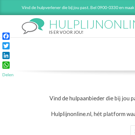
Skip
Vind de hulpverlener die bij jou past. Bel 0900-0330 en maak
to
content
HULPLIJNONLI
IS ER VOOR JOU!
Facebook
Twitter
LinkedIn
WhatsApp
Delen
Vind de hulpaanbieder die bij jou p
Hulplijnonline.nl,
hét platform wa