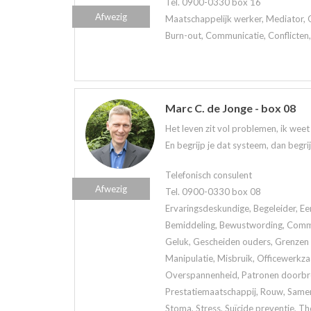
Tel. 0900-0330 box 16
Afwezig
Maatschappelijk werker, Mediator, 
Burn-out, Communicatie, Conflicten,
Marc C. de Jonge - box 08
Het leven zit vol problemen, ik wee
En begrijp je dat systeem, dan begri
Telefonisch consulent
Afwezig
Tel. 0900-0330 box 08
Ervaringsdeskundige, Begeleider, Ee
Bemiddeling, Bewustwording, Commun
Geluk, Gescheiden ouders, Grenzen a
Manipulatie, Misbruik, Officewerkz
Overspannenheid, Patronen doorbrek
Prestatiemaatschappij, Rouw, Samen
Stoma, Stress, Suïcide preventie, Th