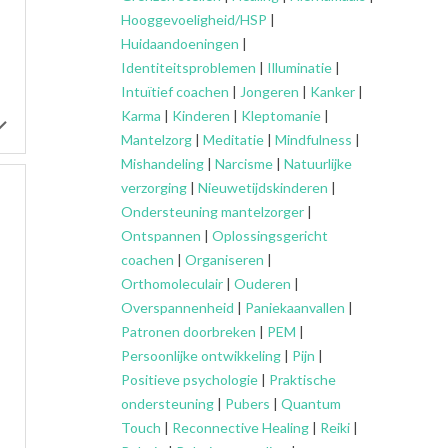
Hooggevoeligheid/HSP
|
Huidaandoeningen
|
Identiteitsproblemen
|
Illuminatie
|
Intuïtief coachen
|
Jongeren
|
Kanker
|
Karma
|
Kinderen
|
Kleptomanie
|
Mantelzorg
|
Meditatie
|
Mindfulness
|
Mishandeling
|
Narcisme
|
Natuurlijke
verzorging
|
Nieuwetijdskinderen
|
Ondersteuning
mantelzorger
|
Ontspannen
|
Oplossingsgericht
coachen
|
Organiseren
|
Orthomoleculair
|
Ouderen
|
Overspannenheid
|
Paniekaanvallen
|
Patronen doorbreken
|
PEM
|
Persoonlijke ontwikkeling
|
Pijn
|
Positieve psychologie
|
Praktische
ondersteuning
|
Pubers
|
Quantum
Touch
|
Reconnective Healing
|
Reiki
|