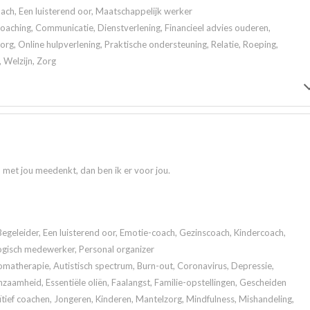
ach, Een luisterend oor, Maatschappelijk werker
 Coaching, Communicatie, Dienstverlening, Financieel advies ouderen,
rg, Online hulpverlening, Praktische ondersteuning, Relatie, Roeping,
, Welzijn, Zorg
n met jou meedenkt, dan ben ik er voor jou.
Begeleider, Een luisterend oor, Emotie-coach, Gezinscoach, Kindercoach,
ogisch medewerker, Personal organizer
atherapie, Autistisch spectrum, Burn-out, Coronavirus, Depressie,
zaamheid, Essentiële oliën, Faalangst, Familie-opstellingen, Gescheiden
tief coachen, Jongeren, Kinderen, Mantelzorg, Mindfulness, Mishandeling,