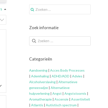
Zoek
rs
naar:
Zoek informatie
Categorieën
Aandoening
|
Acces Body Processes
|
Ademhaling
|
ADHD/ADD
|
Advies
|
Alcoholverslaving
|
Alternatieve
geneeswijze
|
Alternatieve
hulpverlening
|
Angst
|
Angststoornis
|
Aromatherapie
|
Ascensie
|
Assertiviteit
|
Atlantis
|
Autistisch spectrum
|