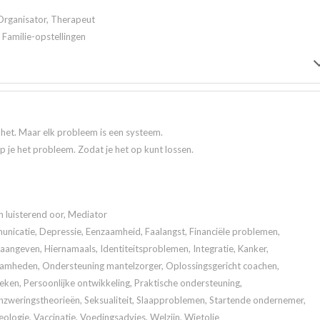
Organisator, Therapeut
 Familie-opstellingen
t het. Maar elk probleem is een systeem.
jp je het probleem. Zodat je het op kunt lossen.
n luisterend oor, Mediator
icatie, Depressie, Eenzaamheid, Faalangst, Financiële problemen,
angeven, Hiernamaals, Identiteitsproblemen, Integratie, Kanker,
aamheden, Ondersteuning mantelzorger, Oplossingsgericht coachen,
en, Persoonlijke ontwikkeling, Praktische ondersteuning,
zweringstheorieën, Seksualiteit, Slaapproblemen, Startende ondernemer,
eologie, Vaccinatie, Voedingsadvies, Welzijn, Wietolie