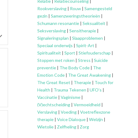
Relatie
|
Relatiecounseling
|
Rookverslaving
|
Rouw
|
Samengesteld
gezin
|
Samenzweringstheorieën
|
Schumann resonantie
|
Seksualiteit
|
Seksverslaving
|
Sensitherapie
|
Signaleringsplan
|
Slaapproblemen
|
Speciaal onderwijs
|
Spirit-Art
|
Spiritualiteit
|
Sport
|
Stiefouderschap
|
Stoppen met roken
|
Stress
|
Suïcide
preventie
|
The Body Code
|
The
Emotion Code
|
The Great Awakening
|
The Great Reset
|
Therapie
|
Touch for
Health
|
Trauma Tekenen
|
UFO’s
|
Vaccinatie
|
Vaginisme
|
(V)echtscheiding
|
Vermoeidheid
|
Verslaving
|
Voeding
|
Voetreflexzone
therapie
|
Voice Dialoque
|
Welzijn
|
Wietolie
|
Zelfheling
|
Zorg