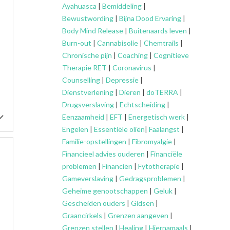
Ayahuasca
|
Bemiddeling
|
Bewustwording
|
Bijna Dood Ervaring
|
Body Mind Release
|
Buitenaards leven
|
Burn-out
|
Cannabisolie
|
Chemtrails
|
Chronische pijn
|
Coaching
|
Cognitieve
Therapie RET
|
Coronavirus
|
Counselling
|
Depressie
|
Dienstverlening
|
Dieren
|
doTERRA
|
Drugsverslaving
|
Echtscheiding
|
Eenzaamheid
|
EFT
|
Energetisch werk
|
Engelen
|
Essentiële oliën
|
Faalangst
|
Familie-opstellingen
|
Fibromyalgie
|
Financieel advies ouderen
|
Financiële
problemen
|
Financiën
|
Fytotherapie
|
Gameverslaving
|
Gedragsproblemen
|
Geheime genootschappen
|
Geluk
|
Gescheiden ouders
|
Gidsen
|
Graancirkels
|
Grenzen aangeven
|
Grenzen stellen
|
Healing
|
Hiernamaals
|