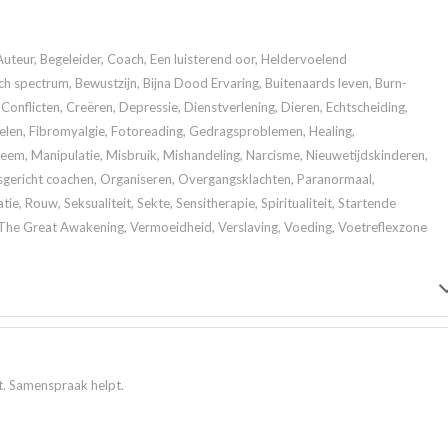
Auteur, Begeleider, Coach, Een luisterend oor, Heldervoelend
 spectrum, Bewustzijn, Bijna Dood Ervaring, Buitenaards leven, Burn-
Conflicten, Creëren, Depressie, Dienstverlening, Dieren, Echtscheiding,
elen, Fibromyalgie, Fotoreading, Gedragsproblemen, Healing,
m, Manipulatie, Misbruik, Mishandeling, Narcisme, Nieuwetijdskinderen,
gericht coachen, Organiseren, Overgangsklachten, Paranormaal,
tie, Rouw, Seksualiteit, Sekte, Sensitherapie, Spiritualiteit, Startende
, The Great Awakening, Vermoeidheid, Verslaving, Voeding, Voetreflexzone
bt. Samenspraak helpt.