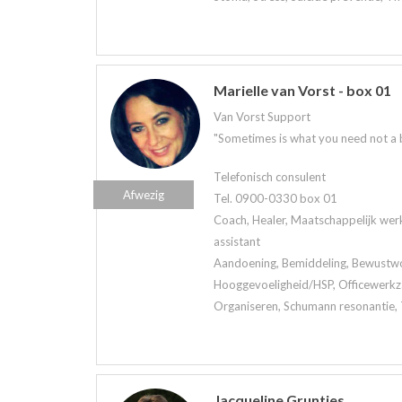
Marielle van Vorst - box 01
Van Vorst Support
"Sometimes is what you need not a bri
Telefonisch consulent
Afwezig
Tel. 0900-0330 box 01
Coach, Healer, Maatschappelijk werk
assistant
Aandoening, Bemiddeling, Bewustwor
Hooggevoeligheid/HSP, Officewerkz
Organiseren, Schumann resonantie, 
Jacqueline Gruntjes