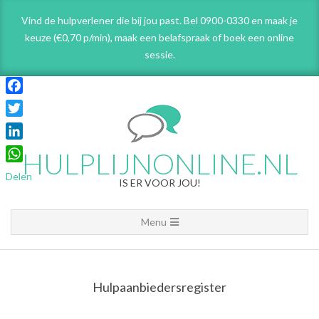
Skip
Vind de hulpverlener die bij jou past. Bel 0900-0330 en maak je
to
keuze (€0,70 p/min), maak een belafspraak
of boek een online
content
sessie.
Facebook
Twitter
LinkedIn
HULPLIJNONLINE.NL
WhatsApp
Delen
IS ER VOOR JOU!
Primary
Menu
Navigation
Menu
Hulpaanbiedersregister