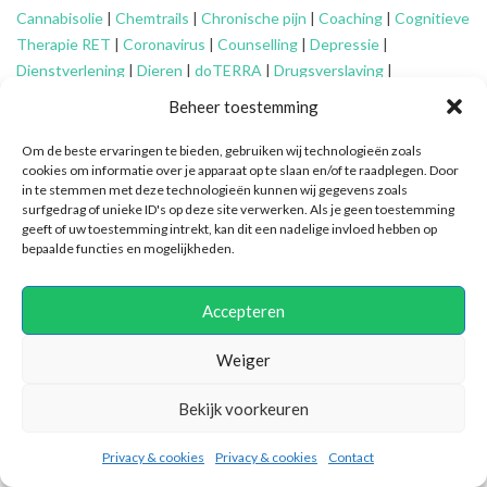
Cannabisolie
|
Chemtrails
|
Chronische pijn
|
Coaching
|
Cognitieve
Therapie RET
|
Coronavirus
|
Counselling
|
Depressie
|
Dienstverlening
|
Dieren
|
doTERRA
|
Drugsverslaving
|
Echtscheiding
|
Eenzaamheid
|
EFT
|
Energetisch werk
|
Engelen
|
Beheer toestemming
Essentiële oliën
|
Faalangst
|
Familie-opstellingen
|
Fibromyalgie
|
Financieel advies ouderen
|
Financiële problemen
|
Financiën
|
Om de beste ervaringen te bieden, gebruiken wij technologieën zoals
cookies om informatie over je apparaat op te slaan en/of te raadplegen. Door
Fytotherapie
|
Gameverslaving
|
Gedragsproblemen
|
Geheime
in te stemmen met deze technologieën kunnen wij gegevens zoals
genootschappen
|
Geluk
|
Gescheiden ouders
|
Gidsen
|
surfgedrag of unieke ID's op deze site verwerken. Als je geen toestemming
Graancirkels
|
Grenzen aangeven
|
Grenzen stellen
|
Healing
|
geeft of uw toestemming intrekt, kan dit een nadelige invloed hebben op
bepaalde functies en mogelijkheden.
Hiernamaals
|
Hooggevoeligheid/HSP
|
Huidaandoeningen
|
Identiteitsproblemen
|
Illuminatie
|
Intuïtief coachen
|
Jongeren
|
Kanker
|
Karma
|
Kinderen
|
Kleptomanie
|
Mantelzorg
|
Meditatie
|
Accepteren
Mindfulness
|
Mishandeling
|
Narcisme
|
Natuurlijke verzorging
|
Nieuwetijdskinderen
|
Ondersteuning
mantelzorger
|
Ontspannen
Weiger
|
Oplossingsgericht coachen
|
Organiseren
|
Orthomoleculair
|
Bekijk voorkeuren
Ouderen
|
Overspannenheid
|
Paniekaanvallen
|
Patronen
doorbreken
|
PEM
|
Persoonlijke ontwikkeling
|
Pijn
|
Positieve
Privacy & cookies
Privacy & cookies
Contact
psychologie
|
Praktische ondersteuning
|
Pubers
|
Quantum