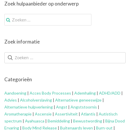
Zoek hulpaanbieder op onderwerp
Zoek
naar:
Zoek informatie
Categorieën
Aandoening
|
Acces Body Processes
|
Ademhaling
|
ADHD/ADD
|
Advies
|
Alcoholverslaving
|
Alternatieve geneeswijze
|
Alternatieve hulpverlening
|
Angst
|
Angststoornis
|
Aromatherapie
|
Ascensie
|
Assertiviteit
|
Atlantis
|
Autistisch
spectrum
|
Ayahuasca
|
Bemiddeling
|
Bewustwording
|
Bijna Dood
Ervaring
|
Body Mind Release
|
Buitenaards leven
|
Burn-out
|