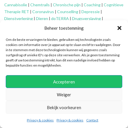
Cannabisolie
|
Chemtrails
|
Chronische pijn
|
Coaching
|
Cognitieve
Therapie RET
|
Coronavirus
|
Counselling
|
Depressie
|
Dienstverlening
|
Dieren
|
doTERRA
|
Drugsverslaving
|
Echtscheiding
|
Eenzaamheid
|
EFT
|
Energetisch werk
|
Engelen
|
Beheer toestemming
Essentiële oliën
|
Faalangst
|
Familie-opstellingen
|
Fibromyalgie
|
Financieel advies ouderen
|
Financiële problemen
|
Financiën
|
Om de beste ervaringen te bieden, gebruiken wij technologieën zoals
cookies om informatie over je apparaat op te slaan en/of te raadplegen. Door
Fytotherapie
|
Gameverslaving
|
Gedragsproblemen
|
Geheime
in te stemmen met deze technologieën kunnen wij gegevens zoals
genootschappen
|
Geluk
|
Gescheiden ouders
|
Gidsen
|
surfgedrag of unieke ID's op deze site verwerken. Als je geen toestemming
Graancirkels
|
Grenzen aangeven
|
Grenzen stellen
|
Healing
|
geeft of uw toestemming intrekt, kan dit een nadelige invloed hebben op
bepaalde functies en mogelijkheden.
Hiernamaals
|
Hooggevoeligheid/HSP
|
Huidaandoeningen
|
Identiteitsproblemen
|
Illuminatie
|
Intuïtief coachen
|
Jongeren
|
Kanker
|
Karma
|
Kinderen
|
Kleptomanie
|
Mantelzorg
|
Meditatie
|
Accepteren
Mindfulness
|
Mishandeling
|
Narcisme
|
Natuurlijke verzorging
|
Nieuwetijdskinderen
|
Ondersteuning
mantelzorger
|
Ontspannen
Weiger
|
Oplossingsgericht coachen
|
Organiseren
|
Orthomoleculair
|
Bekijk voorkeuren
Ouderen
|
Overspannenheid
|
Paniekaanvallen
|
Patronen
doorbreken
|
PEM
|
Persoonlijke ontwikkeling
|
Pijn
|
Positieve
Privacy & cookies
Privacy & cookies
Contact
psychologie
|
Praktische ondersteuning
|
Pubers
|
Quantum