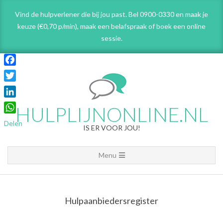
Skip
Vind de hulpverlener die bij jou past. Bel 0900-0330 en maak je
to
keuze (€0,70 p/min), maak een belafspraak
of boek een online
content
sessie.
Facebook
Twitter
LinkedIn
HULPLIJNONLINE.NL
WhatsApp
Delen
IS ER VOOR JOU!
Primary
Menu
Navigation
Menu
Hulpaanbiedersregister