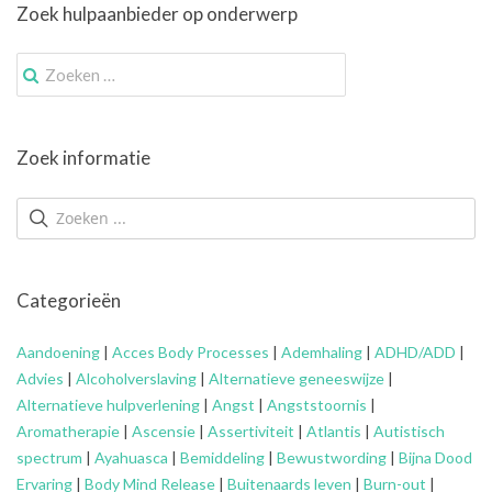
Zoek hulpaanbieder op onderwerp
Zoek
naar:
Zoek informatie
Categorieën
Aandoening
|
Acces Body Processes
|
Ademhaling
|
ADHD/ADD
|
Advies
|
Alcoholverslaving
|
Alternatieve geneeswijze
|
Alternatieve hulpverlening
|
Angst
|
Angststoornis
|
Aromatherapie
|
Ascensie
|
Assertiviteit
|
Atlantis
|
Autistisch
spectrum
|
Ayahuasca
|
Bemiddeling
|
Bewustwording
|
Bijna Dood
Ervaring
|
Body Mind Release
|
Buitenaards leven
|
Burn-out
|