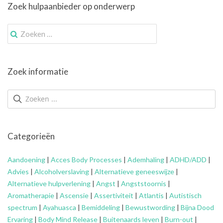
Zoek hulpaanbieder op onderwerp
Zoek
naar:
Zoek informatie
Categorieën
Aandoening
|
Acces Body Processes
|
Ademhaling
|
ADHD/ADD
|
Advies
|
Alcoholverslaving
|
Alternatieve geneeswijze
|
Alternatieve hulpverlening
|
Angst
|
Angststoornis
|
Aromatherapie
|
Ascensie
|
Assertiviteit
|
Atlantis
|
Autistisch
spectrum
|
Ayahuasca
|
Bemiddeling
|
Bewustwording
|
Bijna Dood
Ervaring
|
Body Mind Release
|
Buitenaards leven
|
Burn-out
|