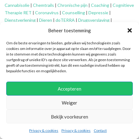
Cannabisolie
|
Chemtrails
|
Chronische pijn
|
Coaching
|
Cognitieve
Therapie RET
|
Coronavirus
|
Counselling
|
Depressie
|
Dienstverlening
|
Dieren
|
doTERRA
|
Drugsverslaving
|
Echtscheiding
|
Eenzaamheid
|
EFT
|
Energetisch werk
|
Engelen
|
Beheer toestemming
Essentiële oliën
|
Faalangst
|
Familie-opstellingen
|
Fibromyalgie
|
Financieel advies ouderen
|
Financiële problemen
|
Financiën
|
Om de beste ervaringen te bieden, gebruiken wij technologieën zoals
cookies om informatie over je apparaat op te slaan en/of te raadplegen. Door
Fytotherapie
|
Gameverslaving
|
Gedragsproblemen
|
Geheime
in te stemmen met deze technologieën kunnen wij gegevens zoals
genootschappen
|
Geluk
|
Gescheiden ouders
|
Gidsen
|
surfgedrag of unieke ID's op deze site verwerken. Als je geen toestemming
Graancirkels
|
Grenzen aangeven
|
Grenzen stellen
|
Healing
|
geeft of uw toestemming intrekt, kan dit een nadelige invloed hebben op
bepaalde functies en mogelijkheden.
Hiernamaals
|
Hooggevoeligheid/HSP
|
Huidaandoeningen
|
Identiteitsproblemen
|
Illuminatie
|
Intuïtief coachen
|
Jongeren
|
Kanker
|
Karma
|
Kinderen
|
Kleptomanie
|
Mantelzorg
|
Meditatie
|
Accepteren
Mindfulness
|
Mishandeling
|
Narcisme
|
Natuurlijke verzorging
|
Nieuwetijdskinderen
|
Ondersteuning
mantelzorger
|
Ontspannen
Weiger
|
Oplossingsgericht coachen
|
Organiseren
|
Orthomoleculair
|
Bekijk voorkeuren
Ouderen
|
Overspannenheid
|
Paniekaanvallen
|
Patronen
doorbreken
|
PEM
|
Persoonlijke ontwikkeling
|
Pijn
|
Positieve
Privacy & cookies
Privacy & cookies
Contact
psychologie
|
Praktische ondersteuning
|
Pubers
|
Quantum