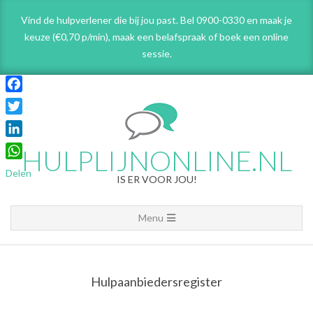
Skip
Vind de hulpverlener die bij jou past. Bel 0900-0330 en maak je
to
keuze (€0,70 p/min), maak een belafspraak
of boek een online
content
sessie.
Facebook
Twitter
LinkedIn
HULPLIJNONLINE.NL
WhatsApp
Delen
IS ER VOOR JOU!
Primary
Menu
Navigation
Menu
Hulpaanbiedersregister