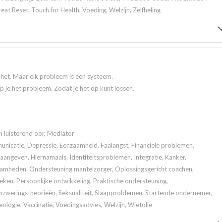
t Reset, Touch for Health, Voeding, Welzijn, Zelfheling
t het. Maar elk probleem is een systeem.
jp je het probleem. Zodat je het op kunt lossen.
n luisterend oor, Mediator
icatie, Depressie, Eenzaamheid, Faalangst, Financiële problemen,
angeven, Hiernamaals, Identiteitsproblemen, Integratie, Kanker,
aamheden, Ondersteuning mantelzorger, Oplossingsgericht coachen,
en, Persoonlijke ontwikkeling, Praktische ondersteuning,
zweringstheorieën, Seksualiteit, Slaapproblemen, Startende ondernemer,
eologie, Vaccinatie, Voedingsadvies, Welzijn, Wietolie