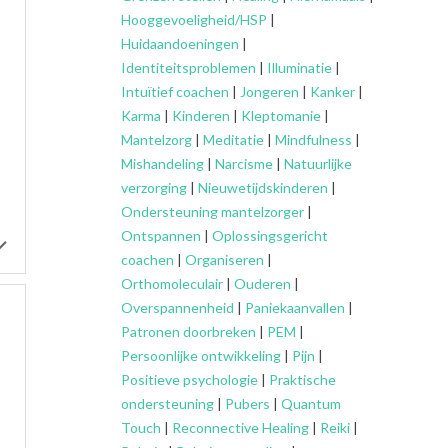
Hooggevoeligheid/HSP
|
Huidaandoeningen
|
Identiteitsproblemen
|
Illuminatie
|
Intuïtief coachen
|
Jongeren
|
Kanker
|
Karma
|
Kinderen
|
Kleptomanie
|
Mantelzorg
|
Meditatie
|
Mindfulness
|
Mishandeling
|
Narcisme
|
Natuurlijke
verzorging
|
Nieuwetijdskinderen
|
Ondersteuning
mantelzorger
|
Ontspannen
|
Oplossingsgericht
coachen
|
Organiseren
|
Orthomoleculair
|
Ouderen
|
Overspannenheid
|
Paniekaanvallen
|
Patronen doorbreken
|
PEM
|
Persoonlijke ontwikkeling
|
Pijn
|
Positieve psychologie
|
Praktische
ondersteuning
|
Pubers
|
Quantum
Touch
|
Reconnective Healing
|
Reiki
|