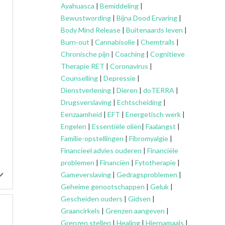
Ayahuasca
|
Bemiddeling
|
Bewustwording
|
Bijna Dood Ervaring
|
Body Mind Release
|
Buitenaards leven
|
Burn-out
|
Cannabisolie
|
Chemtrails
|
Chronische pijn
|
Coaching
|
Cognitieve
Therapie RET
|
Coronavirus
|
Counselling
|
Depressie
|
Dienstverlening
|
Dieren
|
doTERRA
|
Drugsverslaving
|
Echtscheiding
|
Eenzaamheid
|
EFT
|
Energetisch werk
|
Engelen
|
Essentiële oliën
|
Faalangst
|
Familie-opstellingen
|
Fibromyalgie
|
Financieel advies ouderen
|
Financiële
problemen
|
Financiën
|
Fytotherapie
|
Gameverslaving
|
Gedragsproblemen
|
Geheime genootschappen
|
Geluk
|
Gescheiden ouders
|
Gidsen
|
Graancirkels
|
Grenzen aangeven
|
Grenzen stellen
|
Healing
|
Hiernamaals
|