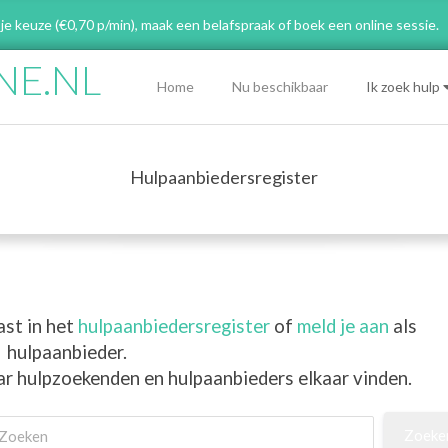
 je keuze (€0,70 p/min), maak een belafspraak
of boek een online sessie.
NE.NL
Primary
Home
Nu beschikbaar
Ik zoek hulp
Navigation
Menu
Hulpaanbiedersregister
ast in het
hulpaanbiedersregister
of
meld je aan
als
hulpaanbieder.
ar hulpzoekenden en hulpaanbieders elkaar vinden.