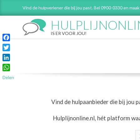
Skip
Vind de hulpverlener die bij jou past. Bel 0900-0330 en maak
to
content
HULPLIJNONLI
IS ER VOOR JOU!
Facebook
Twitter
LinkedIn
WhatsApp
Delen
Vind de hulpaanbieder die bij jou p
Hulplijnonline.nl,
hét platform wa