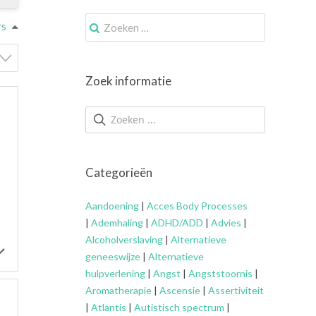
Zoek
rs
naar:
Zoek informatie
Categorieën
Aandoening
|
Acces Body Processes
|
Ademhaling
|
ADHD/ADD
|
Advies
|
Alcoholverslaving
|
Alternatieve
geneeswijze
|
Alternatieve
hulpverlening
|
Angst
|
Angststoornis
|
Aromatherapie
|
Ascensie
|
Assertiviteit
|
Atlantis
|
Autistisch spectrum
|