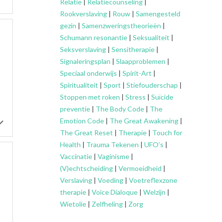
Relatie
|
Relatiecounseling
|
Rookverslaving
|
Rouw
|
Samengesteld
gezin
|
Samenzweringstheorieën
|
Schumann resonantie
|
Seksualiteit
|
Seksverslaving
|
Sensitherapie
|
Signaleringsplan
|
Slaapproblemen
|
Speciaal onderwijs
|
Spirit-Art
|
Spiritualiteit
|
Sport
|
Stiefouderschap
|
Stoppen met roken
|
Stress
|
Suïcide
preventie
|
The Body Code
|
The
Emotion Code
|
The Great Awakening
|
The Great Reset
|
Therapie
|
Touch for
Health
|
Trauma Tekenen
|
UFO’s
|
Vaccinatie
|
Vaginisme
|
(V)echtscheiding
|
Vermoeidheid
|
Verslaving
|
Voeding
|
Voetreflexzone
therapie
|
Voice Dialoque
|
Welzijn
|
Wietolie
|
Zelfheling
|
Zorg