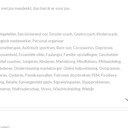
n met jou meedenkt, dan ben ik er voor jou.
Begeleider, Een luisterend oor, Emotie-coach, Gezinscoach, Kindercoach,
ogisch medewerker, Personal organizer
atherapie, Autistisch spectrum, Burn-out, Coronavirus, Depressie,
zaamheid, Essentiële oliën, Faalangst, Familie-opstellingen, Gescheiden
tief coachen, Jongeren, Kinderen, Mantelzorg, Mindfulness, Mishandeling,
kinderen, Ondersteuning mantelzorger, Online hulpverlening, Ontspannen,
eren, Ouderen, Paniekaanvallen, Patronen doorbreken, PEM, Positieve
ng, Relatie, Samengesteld gezin, Signaleringsplan, Slaapproblemen,
nemer, Stiefouderschap, Stress, (V)echtscheiding, Welzijn
palen!