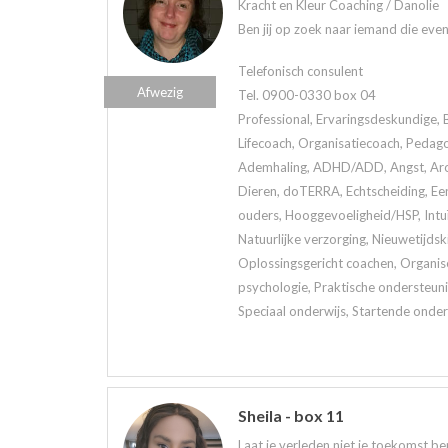
Kracht en Kleur Coaching / Danolie
Ben jij op zoek naar iemand die eve
Telefonisch consulent
Afwezig
Tel. 0900-0330 box 04
Professional, Ervaringsdeskundige, 
Lifecoach, Organisatiecoach, Pedag
Ademhaling, ADHD/ADD, Angst, Arom
Dieren, doTERRA, Echtscheiding, Een
ouders, Hooggevoeligheid/HSP, Intuï
Natuurlijke verzorging, Nieuwetijds
Oplossingsgericht coachen, Organis
psychologie, Praktische ondersteuni
Speciaal onderwijs, Startende onder
Sheila - box 11
Laat je verleden niet je toekomst be