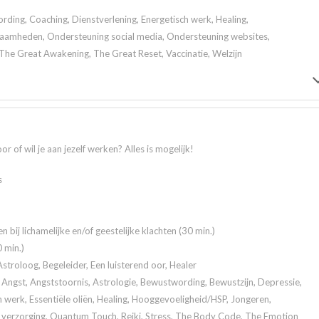
ding, Coaching, Dienstverlening, Energetisch werk, Healing,
aamheden, Ondersteuning social media, Ondersteuning websites,
The Great Awakening, The Great Reset, Vaccinatie, Welzijn
r of wil je aan jezelf werken? Alles is mogelijk!
s
en bij lichamelijke en/of geestelijke klachten (30 min.)
 min.)
stroloog, Begeleider, Een luisterend oor, Healer
Angst, Angststoornis, Astrologie, Bewustwording, Bewustzijn, Depressie,
werk, Essentiële oliën, Healing, Hooggevoeligheid/HSP, Jongeren,
e verzorging, Quantum Touch, Reiki, Stress, The Body Code, The Emotion