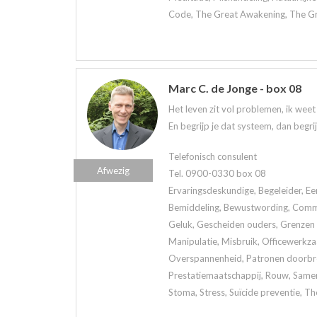
Code, The Great Awakening, The Grea
Marc C. de Jonge - box 08
Het leven zit vol problemen, ik wee
En begrijp je dat systeem, dan begri
Telefonisch consulent
Afwezig
Tel. 0900-0330 box 08
Ervaringsdeskundige, Begeleider, Ee
Bemiddeling, Bewustwording, Commun
Geluk, Gescheiden ouders, Grenzen a
Manipulatie, Misbruik, Officewerkz
Overspannenheid, Patronen doorbrek
Prestatiemaatschappij, Rouw, Samen
Stoma, Stress, Suïcide preventie, Th