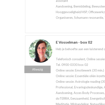
assistant
Aandoening, Bemiddeling, Bewustwor
Hooggevoeligheid/HSP, Officewerkz
Organiseren, Schumann resonantie, 
E Vosselman - box 02
Heb je behoefte aan een luisterend oo
Telefonisch consulent, Online sessie
Tel. 0900-0330 box 02
Afwezig
Online sessie: Emotiewerk (30 min.)
Online sessie: Essentiële oliën inzett
Online sessie: Astrologie reading (30
Professional, Ervaringsdeskundige, A
Aandoening, Acces Body Processes, 
doTERRA, Eenzaamheid, Energetisch 
Meditatie, Mishandeling, Natuurlijk