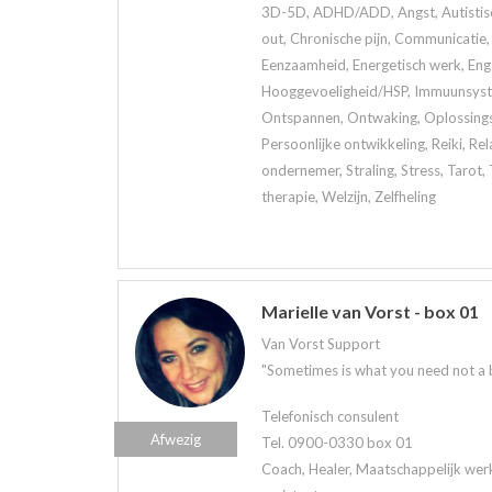
3D-5D, ADHD/ADD, Angst, Autistisch
out, Chronische pijn, Communicatie, 
Eenzaamheid, Energetisch werk, Eng
Hooggevoeligheid/HSP, Immuunsystee
Ontspannen, Ontwaking, Oplossings
Persoonlijke ontwikkeling, Reiki, Rela
ondernemer, Straling, Stress, Tarot
therapie, Welzijn, Zelfheling
Marielle van Vorst - box 01
Van Vorst Support
"Sometimes is what you need not a bri
Telefonisch consulent
Afwezig
Tel. 0900-0330 box 01
Coach, Healer, Maatschappelijk werk