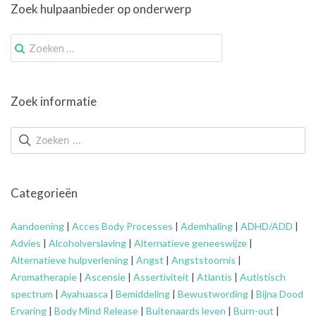
Zoek hulpaanbieder op onderwerp
Zoek
naar:
Zoek informatie
Categorieën
Aandoening
|
Acces Body Processes
|
Ademhaling
|
ADHD/ADD
|
Advies
|
Alcoholverslaving
|
Alternatieve geneeswijze
|
Alternatieve hulpverlening
|
Angst
|
Angststoornis
|
Aromatherapie
|
Ascensie
|
Assertiviteit
|
Atlantis
|
Autistisch
spectrum
|
Ayahuasca
|
Bemiddeling
|
Bewustwording
|
Bijna Dood
Ervaring
|
Body Mind Release
|
Buitenaards leven
|
Burn-out
|