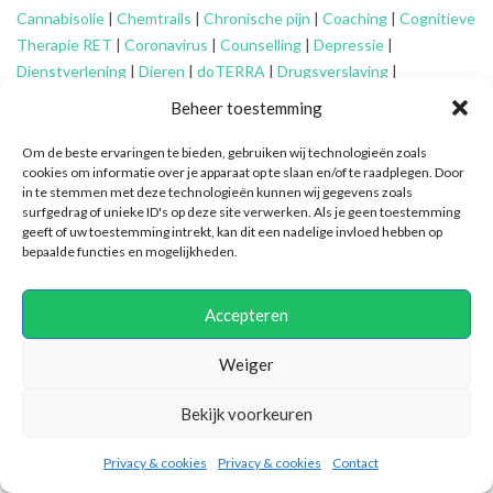
Cannabisolie
|
Chemtrails
|
Chronische pijn
|
Coaching
|
Cognitieve
Therapie RET
|
Coronavirus
|
Counselling
|
Depressie
|
Dienstverlening
|
Dieren
|
doTERRA
|
Drugsverslaving
|
Echtscheiding
|
Eenzaamheid
|
EFT
|
Energetisch werk
|
Engelen
|
Beheer toestemming
Essentiële oliën
|
Faalangst
|
Familie-opstellingen
|
Fibromyalgie
|
Financieel advies ouderen
|
Financiële problemen
|
Financiën
|
Om de beste ervaringen te bieden, gebruiken wij technologieën zoals
cookies om informatie over je apparaat op te slaan en/of te raadplegen. Door
Fytotherapie
|
Gameverslaving
|
Gedragsproblemen
|
Geheime
in te stemmen met deze technologieën kunnen wij gegevens zoals
genootschappen
|
Geluk
|
Gescheiden ouders
|
Gidsen
|
surfgedrag of unieke ID's op deze site verwerken. Als je geen toestemming
Graancirkels
|
Grenzen aangeven
|
Grenzen stellen
|
Healing
|
geeft of uw toestemming intrekt, kan dit een nadelige invloed hebben op
bepaalde functies en mogelijkheden.
Hiernamaals
|
Hooggevoeligheid/HSP
|
Huidaandoeningen
|
Identiteitsproblemen
|
Illuminatie
|
Intuïtief coachen
|
Jongeren
|
Kanker
|
Karma
|
Kinderen
|
Kleptomanie
|
Mantelzorg
|
Meditatie
|
Accepteren
Mindfulness
|
Mishandeling
|
Narcisme
|
Natuurlijke verzorging
|
Nieuwetijdskinderen
|
Ondersteuning
mantelzorger
|
Ontspannen
Weiger
|
Oplossingsgericht coachen
|
Organiseren
|
Orthomoleculair
|
Bekijk voorkeuren
Ouderen
|
Overspannenheid
|
Paniekaanvallen
|
Patronen
doorbreken
|
PEM
|
Persoonlijke ontwikkeling
|
Pijn
|
Positieve
Privacy & cookies
Privacy & cookies
Contact
psychologie
|
Praktische ondersteuning
|
Pubers
|
Quantum