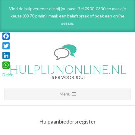
Skip
Vind de hulpverlener die bij jou past. Bel 0900-0330 en maak je
to
keuze (€0,70 p/min), maak een belafspraak
of boek een online
content
sessie.
Facebook
Twitter
LinkedIn
HULPLIJNONLINE.NL
WhatsApp
Delen
IS ER VOOR JOU!
Primary
Menu
Navigation
Menu
Hulpaanbiedersregister