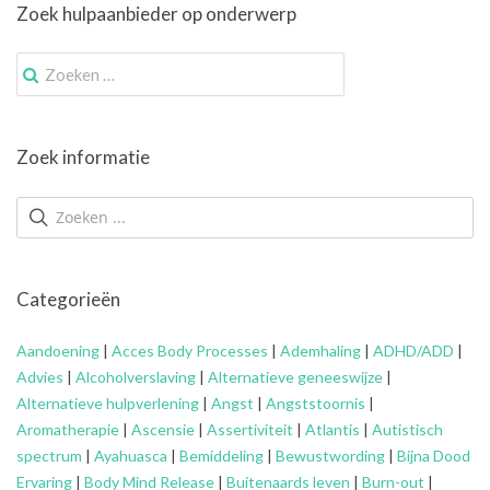
Zoek hulpaanbieder op onderwerp
Zoek
naar:
Zoek informatie
Categorieën
Aandoening
|
Acces Body Processes
|
Ademhaling
|
ADHD/ADD
|
Advies
|
Alcoholverslaving
|
Alternatieve geneeswijze
|
Alternatieve hulpverlening
|
Angst
|
Angststoornis
|
Aromatherapie
|
Ascensie
|
Assertiviteit
|
Atlantis
|
Autistisch
spectrum
|
Ayahuasca
|
Bemiddeling
|
Bewustwording
|
Bijna Dood
Ervaring
|
Body Mind Release
|
Buitenaards leven
|
Burn-out
|