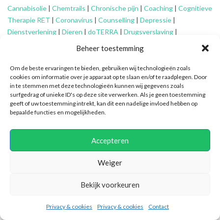
Cannabisolie
|
Chemtrails
|
Chronische pijn
|
Coaching
|
Cognitieve
Therapie RET
|
Coronavirus
|
Counselling
|
Depressie
|
Dienstverlening
|
Dieren
|
doTERRA
|
Drugsverslaving
|
Echtscheiding
|
Eenzaamheid
|
EFT
|
Energetisch werk
|
Engelen
|
Beheer toestemming
Essentiële oliën
|
Faalangst
|
Familie-opstellingen
|
Fibromyalgie
|
Financieel advies ouderen
|
Financiële problemen
|
Financiën
|
Om de beste ervaringen te bieden, gebruiken wij technologieën zoals
cookies om informatie over je apparaat op te slaan en/of te raadplegen. Door
Fytotherapie
|
Gameverslaving
|
Gedragsproblemen
|
Geheime
in te stemmen met deze technologieën kunnen wij gegevens zoals
genootschappen
|
Geluk
|
Gescheiden ouders
|
Gidsen
|
surfgedrag of unieke ID's op deze site verwerken. Als je geen toestemming
Graancirkels
|
Grenzen aangeven
|
Grenzen stellen
|
Healing
|
geeft of uw toestemming intrekt, kan dit een nadelige invloed hebben op
bepaalde functies en mogelijkheden.
Hiernamaals
|
Hooggevoeligheid/HSP
|
Huidaandoeningen
|
Identiteitsproblemen
|
Illuminatie
|
Intuïtief coachen
|
Jongeren
|
Kanker
|
Karma
|
Kinderen
|
Kleptomanie
|
Mantelzorg
|
Meditatie
|
Accepteren
Mindfulness
|
Mishandeling
|
Narcisme
|
Natuurlijke verzorging
|
Nieuwetijdskinderen
|
Ondersteuning
mantelzorger
|
Ontspannen
Weiger
|
Oplossingsgericht coachen
|
Organiseren
|
Orthomoleculair
|
Bekijk voorkeuren
Ouderen
|
Overspannenheid
|
Paniekaanvallen
|
Patronen
doorbreken
|
PEM
|
Persoonlijke ontwikkeling
|
Pijn
|
Positieve
Privacy & cookies
Privacy & cookies
Contact
psychologie
|
Praktische ondersteuning
|
Pubers
|
Quantum