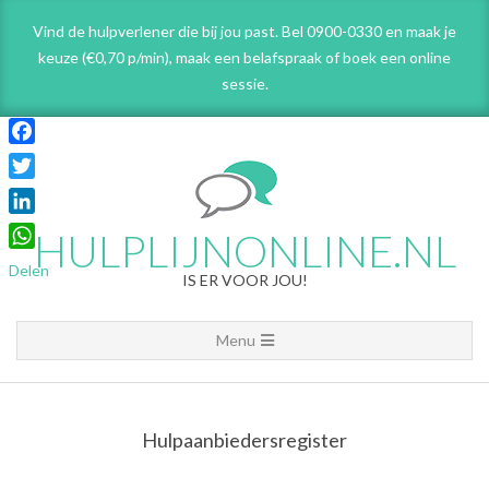
Skip
Vind de hulpverlener die bij jou past. Bel 0900-0330 en maak je
to
keuze (€0,70 p/min), maak een belafspraak
of boek een online
content
sessie.
Facebook
Twitter
LinkedIn
HULPLIJNONLINE.NL
WhatsApp
Delen
IS ER VOOR JOU!
Primary
Menu
Navigation
Menu
Hulpaanbiedersregister