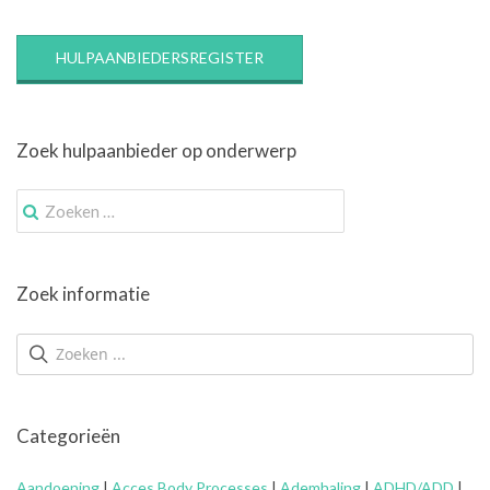
08-
26
HULPAANBIEDERSREGISTER
Zoek hulpaanbieder op onderwerp
Zoek
naar:
Zoek informatie
Categorieën
Aandoening
|
Acces Body Processes
|
Ademhaling
|
ADHD/ADD
|