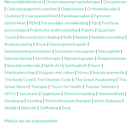
Nieuwetijdskinderen
|
Ondersteuning
mantelzorger
|
Ontspannen
|
Oplossingsgericht coachen
|
Organiseren
|
Orthomoleculair
|
Ouderen
|
Overspannenheid
|
Paniekaanvallen
|
Patronen
doorbreken
|
PEM
|
Persoonlijke ontwikkeling
|
Pijn
|
Positieve
psychologie
|
Praktische ondersteuning
|
Pubers
|
Quantum
Touch
|
Reconnective Healing
|
Reiki
|
Relatie
|
Relatiecounseling
|
Rookverslaving
|
Rouw
|
Samengesteld gezin
|
Samenzweringstheorieën
|
Schumann resonantie
|
Seksualiteit
|
Seksverslaving
|
Sensitherapie
|
Signaleringsplan
|
Slaapproblemen
|
Speciaal onderwijs
|
Spirit-Art
|
Spiritualiteit
|
Sport
|
Stiefouderschap
|
Stoppen met roken
|
Stress
|
Suïcide preventie
|
The Body Code
|
The Emotion Code
|
The Great Awakening
|
The
Great Reset
|
Therapie
|
Touch for Health
|
Trauma Tekenen
|
UFO’s
|
Vaccinatie
|
Vaginisme
|
(V)echtscheiding
|
Vermoeidheid
|
Verslaving
|
Voeding
|
Voetreflexzone therapie
|
Voice Dialoque
|
Welzijn
|
Wietolie
|
Zelfheling
|
Zorg
Meld je aan als hulpaanbieder