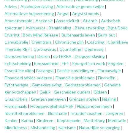
Advies
|
Alcoholverslaving
|
Alternatieve geneeswijze
|
Alternatieve hulpverlening
|
Angst
|
Angststoornis
|
Aromatherapie
|
Ascensie
|
Assertiviteit
|
Atlantis
|
Autistisch
spectrum
|
Ayahuasca
|
Bemiddeling
|
Bewustwording
|
Bijna Dood
Ervaring
|
Body Mind Release
|
Buitenaards leven
|
Burn-out
|
Cannabisolie
|
Chemtrails
|
Chronische pijn
|
Coaching
|
Cognitieve
Therapie RET
|
Coronavirus
|
Counselling
|
Depressie
|
Dienstverlening
|
Dieren
|
doTERRA
|
Drugsverslaving
|
Echtscheiding
|
Eenzaamheid
|
EFT
|
Energetisch werk
|
Engelen
|
Essentiële oliën
|
Faalangst
|
Familie-opstellingen
|
Fibromyalgie
|
Financieel advies ouderen
|
Financiële problemen
|
Financiën
|
Fytotherapie
|
Gameverslaving
|
Gedragsproblemen
|
Geheime
genootschappen
|
Geluk
|
Gescheiden ouders
|
Gidsen
|
Graancirkels
|
Grenzen aangeven
|
Grenzen stellen
|
Healing
|
Hiernamaals
|
Hooggevoeligheid/HSP
|
Huidaandoeningen
|
Identiteitsproblemen
|
Illuminatie
|
Intuïtief coachen
|
Jongeren
|
Kanker
|
Karma
|
Kinderen
|
Kleptomanie
|
Mantelzorg
|
Meditatie
|
Mindfulness
|
Mishandeling
|
Narcisme
|
Natuurlijke verzorging
|