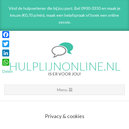
Skip
Vind de hulpverlener die bij jou past. Bel 0900-0330 en maak je
to
keuze (€0,70 p/min), maak een belafspraak
of boek een online
content
sessie.
Facebook
Twitter
LinkedIn
HULPLIJNONLINE.NL
WhatsApp
Delen
IS ER VOOR JOU!
Primary
Menu
Navigation
Menu
Privacy & cookies