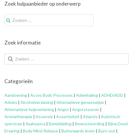
Zoek hulpaanbieder op onderwerp
Zoek
naar:
Zoek informatie
Categorieën
Aandoening
|
Acces Body Processes
|
Ademhaling
|
ADHD/ADD
|
Advies
|
Alcoholverslaving
|
Alternatieve geneeswijze
|
Alternatieve hulpverlening
|
Angst
|
Angststoornis
|
Aromatherapie
|
Ascensie
|
Assertiviteit
|
Atlantis
|
Autistisch
spectrum
|
Ayahuasca
|
Bemiddeling
|
Bewustwording
|
Bijna Dood
Ervaring
|
Body Mind Release
|
Buitenaards leven
|
Burn-out
|