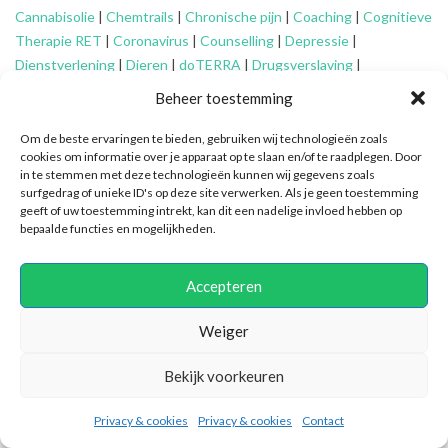
Cannabisolie
|
Chemtrails
|
Chronische pijn
|
Coaching
|
Cognitieve
Therapie RET
|
Coronavirus
|
Counselling
|
Depressie
|
Dienstverlening
|
Dieren
|
doTERRA
|
Drugsverslaving
|
Echtscheiding
|
Eenzaamheid
|
EFT
|
Energetisch werk
|
Engelen
|
Beheer toestemming
Essentiële oliën
|
Faalangst
|
Familie-opstellingen
|
Fibromyalgie
|
Financieel advies ouderen
|
Financiële problemen
|
Financiën
|
Om de beste ervaringen te bieden, gebruiken wij technologieën zoals
cookies om informatie over je apparaat op te slaan en/of te raadplegen. Door
Fytotherapie
|
Gameverslaving
|
Gedragsproblemen
|
Geheime
in te stemmen met deze technologieën kunnen wij gegevens zoals
genootschappen
|
Geluk
|
Gescheiden ouders
|
Gidsen
|
surfgedrag of unieke ID's op deze site verwerken. Als je geen toestemming
Graancirkels
|
Grenzen aangeven
|
Grenzen stellen
|
Healing
|
geeft of uw toestemming intrekt, kan dit een nadelige invloed hebben op
bepaalde functies en mogelijkheden.
Hiernamaals
|
Hooggevoeligheid/HSP
|
Huidaandoeningen
|
Identiteitsproblemen
|
Illuminatie
|
Intuïtief coachen
|
Jongeren
|
Kanker
|
Karma
|
Kinderen
|
Kleptomanie
|
Mantelzorg
|
Meditatie
|
Accepteren
Mindfulness
|
Mishandeling
|
Narcisme
|
Natuurlijke verzorging
|
Nieuwetijdskinderen
|
Ondersteuning
mantelzorger
|
Ontspannen
Weiger
|
Oplossingsgericht coachen
|
Organiseren
|
Orthomoleculair
|
Bekijk voorkeuren
Ouderen
|
Overspannenheid
|
Paniekaanvallen
|
Patronen
doorbreken
|
PEM
|
Persoonlijke ontwikkeling
|
Pijn
|
Positieve
Privacy & cookies
Privacy & cookies
Contact
psychologie
|
Praktische ondersteuning
|
Pubers
|
Quantum