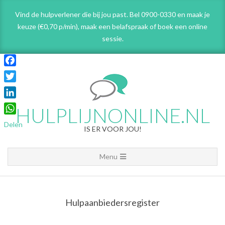
Skip
Vind de hulpverlener die bij jou past. Bel 0900-0330 en maak je
to
keuze (€0,70 p/min), maak een belafspraak
of boek een online
content
sessie.
Facebook
Twitter
LinkedIn
HULPLIJNONLINE.NL
WhatsApp
Delen
IS ER VOOR JOU!
Primary
Menu
Navigation
Menu
Hulpaanbiedersregister