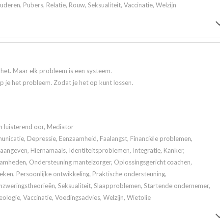
eren, Pubers, Relatie, Rouw, Seksualiteit, Vaccinatie, Welzijn
t het. Maar elk probleem is een systeem.
jp je het probleem. Zodat je het op kunt lossen.
n luisterend oor, Mediator
icatie, Depressie, Eenzaamheid, Faalangst, Financiële problemen,
angeven, Hiernamaals, Identiteitsproblemen, Integratie, Kanker,
aamheden, Ondersteuning mantelzorger, Oplossingsgericht coachen,
en, Persoonlijke ontwikkeling, Praktische ondersteuning,
zweringstheorieën, Seksualiteit, Slaapproblemen, Startende ondernemer,
eologie, Vaccinatie, Voedingsadvies, Welzijn, Wietolie