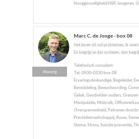
Hooggevoeligheid/HSP, Jongeren, Oud
Marc C. de Jonge - box 08
Het leven zit vol problemen, ik wee
En begrijp je dat systeem, dan begri
Telefonisch consulent
Afwezig
Tel. 0900-0330 box 08
Ervaringsdeskundige, Begeleider, Ee
Bemiddeling, Bewustwording, Commun
Geluk, Gescheiden ouders, Grenzen a
Manipulatie, Misbruik, Officewerkz
Overspannenheid, Patronen doorbrek
Prestatiemaatschappij, Rouw, Samen
Stoma, Stress, Suïcide preventie, Th