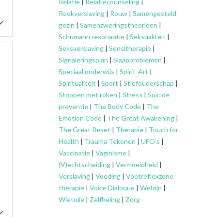
Relatie
|
Relatiecounseling
|
Rookverslaving
|
Rouw
|
Samengesteld
gezin
|
Samenzweringstheorieën
|
Schumann resonantie
|
Seksualiteit
|
Seksverslaving
|
Sensitherapie
|
Signaleringsplan
|
Slaapproblemen
|
Speciaal onderwijs
|
Spirit-Art
|
Spiritualiteit
|
Sport
|
Stiefouderschap
|
Stoppen met roken
|
Stress
|
Suïcide
preventie
|
The Body Code
|
The
Emotion Code
|
The Great Awakening
|
The Great Reset
|
Therapie
|
Touch for
Health
|
Trauma Tekenen
|
UFO’s
|
Vaccinatie
|
Vaginisme
|
(V)echtscheiding
|
Vermoeidheid
|
Verslaving
|
Voeding
|
Voetreflexzone
therapie
|
Voice Dialoque
|
Welzijn
|
Wietolie
|
Zelfheling
|
Zorg