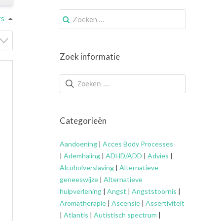
Zoek
rs
naar:
Zoek informatie
Categorieën
Aandoening
|
Acces Body Processes
|
Ademhaling
|
ADHD/ADD
|
Advies
|
Alcoholverslaving
|
Alternatieve
geneeswijze
|
Alternatieve
hulpverlening
|
Angst
|
Angststoornis
|
Aromatherapie
|
Ascensie
|
Assertiviteit
|
Atlantis
|
Autistisch spectrum
|