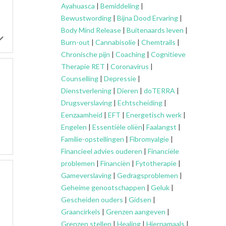
Ayahuasca
|
Bemiddeling
|
Bewustwording
|
Bijna Dood Ervaring
|
Body Mind Release
|
Buitenaards leven
|
Burn-out
|
Cannabisolie
|
Chemtrails
|
Chronische pijn
|
Coaching
|
Cognitieve
Therapie RET
|
Coronavirus
|
Counselling
|
Depressie
|
Dienstverlening
|
Dieren
|
doTERRA
|
Drugsverslaving
|
Echtscheiding
|
Eenzaamheid
|
EFT
|
Energetisch werk
|
Engelen
|
Essentiële oliën
|
Faalangst
|
Familie-opstellingen
|
Fibromyalgie
|
Financieel advies ouderen
|
Financiële
problemen
|
Financiën
|
Fytotherapie
|
Gameverslaving
|
Gedragsproblemen
|
Geheime genootschappen
|
Geluk
|
Gescheiden ouders
|
Gidsen
|
Graancirkels
|
Grenzen aangeven
|
Grenzen stellen
|
Healing
|
Hiernamaals
|