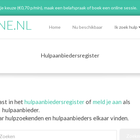
 je keuze (€0,70 p/min), maak een belafspraak
of boek een online sessie.
NE.NL
Primary
Home
Nu beschikbaar
Ik zoek hulp
Navigation
Menu
Hulpaanbiedersregister
ast in het
hulpaanbiedersregister
of
meld je aan
als
hulpaanbieder.
ar hulpzoekenden en hulpaanbieders elkaar vinden.