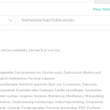
Meer filte
Telefonische hulp/Online sessies
n met jou meedenkt, dan ben ik er voor jou.
Begeleider, Een luisterend oor, Emotie-coach, Gezinscoach, Kindercoach,
ogisch medewerker, Personal organizer
atherapie, Autistisch spectrum, Burn-out, Coronavirus, Depressie,
zaamheid, Essentiële oliën, Faalangst, Familie-opstellingen, Gescheiden
tief coachen, Jongeren, Kinderen, Mantelzorg, Mindfulness, Mishandeling,
kinderen, Ondersteuning mantelzorger, Online hulpverlening, Ontspannen,
eren, Ouderen, Paniekaanvallen, Patronen doorbreken, PEM, Positieve