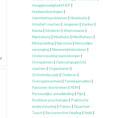
Hooggevoeligheid/HSP
|
Huidaandoeningen
|
Identiteitsproblemen
|
Illuminatie
|
Intuïtief coachen
|
Jongeren
|
Kanker
|
Karma
|
Kinderen
|
Kleptomanie
|
Mantelzorg
|
Meditatie
|
Mindfulness
|
Mishandeling
|
Narcisme
|
Natuurlijke
verzorging
|
Nieuwetijdskinderen
|
Ondersteuning
mantelzorger
|
Ontspannen
|
Oplossingsgericht
coachen
|
Organiseren
|
Orthomoleculair
|
Ouderen
|
Overspannenheid
|
Paniekaanvallen
|
Patronen doorbreken
|
PEM
|
Persoonlijke ontwikkeling
|
Pijn
|
Positieve psychologie
|
Praktische
ondersteuning
|
Pubers
|
Quantum
Touch
|
Reconnective Healing
|
Reiki
|