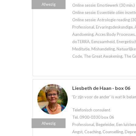
Afwezig
Online sessie: Emotiewerk (30 min.)
Online sessie: Essentiële oliën inzett
Online sessie: Astrologie reading (30
Professional, Ervaringsdeskundige, A
Aandoening, Acces Body Processes, 
doTERRA, Eenzaamheid, Energetisch 
Meditatie, Mishandeling, Natuurlijk
Code, The Great Awakening, The Grea
Liesbeth de Haan - box 06
‘Er zijn voor de ander’ is wat ik belan
Telefonisch consulent
Tel. 0900-0330 box 06
Afwezig
Professional, Begeleider, Een luiste
Angst, Coaching, Counselling, Depre