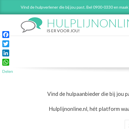
Skip
Vind de hulpverlener die bij jou past. Bel 0900-0330 en maak
to
content
HULPLIJNONLI
IS ER VOOR JOU!
Facebook
Twitter
LinkedIn
WhatsApp
Delen
Vind de hulpaanbieder die bij jou p
Hulplijnonline.nl,
hét platform wa