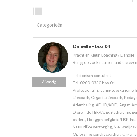
Categorieën
Danielle - box 04
Kracht en Kleur Coaching / Danolie
Ben jij op zoek naar iemand die eve
Telefonisch consulent
Afwezig
Tel. 0900-0330 box 04
Professional, Ervaringsdeskundige, 
Lifecoach, Organisatiecoach, Pedag
Ademhaling, ADHD/ADD, Angst, Arom
Dieren, doTERRA, Echtscheiding, Een
ouders, Hooggevoeligheid/HSP, Intuï
Natuurlijke verzorging, Nieuwetijds
Oplossingsgericht coachen, Organis