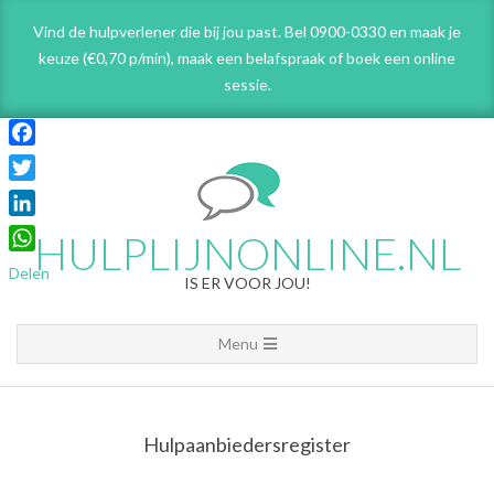
Skip
Vind de hulpverlener die bij jou past. Bel 0900-0330 en maak je
to
keuze (€0,70 p/min), maak een belafspraak
of boek een online
content
sessie.
Facebook
Twitter
LinkedIn
HULPLIJNONLINE.NL
WhatsApp
Delen
IS ER VOOR JOU!
Primary
Menu
Navigation
Menu
Hulpaanbiedersregister