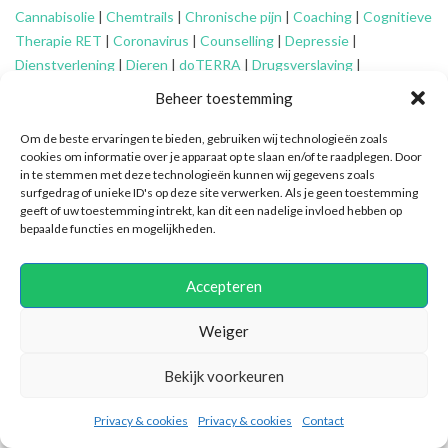
Cannabisolie
|
Chemtrails
|
Chronische pijn
|
Coaching
|
Cognitieve
Therapie RET
|
Coronavirus
|
Counselling
|
Depressie
|
Dienstverlening
|
Dieren
|
doTERRA
|
Drugsverslaving
|
Echtscheiding
|
Eenzaamheid
|
EFT
|
Energetisch werk
|
Engelen
|
Beheer toestemming
Essentiële oliën
|
Faalangst
|
Familie-opstellingen
|
Fibromyalgie
|
Financieel advies ouderen
|
Financiële problemen
|
Financiën
|
Om de beste ervaringen te bieden, gebruiken wij technologieën zoals
cookies om informatie over je apparaat op te slaan en/of te raadplegen. Door
Fytotherapie
|
Gameverslaving
|
Gedragsproblemen
|
Geheime
in te stemmen met deze technologieën kunnen wij gegevens zoals
genootschappen
|
Geluk
|
Gescheiden ouders
|
Gidsen
|
surfgedrag of unieke ID's op deze site verwerken. Als je geen toestemming
Graancirkels
|
Grenzen aangeven
|
Grenzen stellen
|
Healing
|
geeft of uw toestemming intrekt, kan dit een nadelige invloed hebben op
bepaalde functies en mogelijkheden.
Hiernamaals
|
Hooggevoeligheid/HSP
|
Huidaandoeningen
|
Identiteitsproblemen
|
Illuminatie
|
Intuïtief coachen
|
Jongeren
|
Kanker
|
Karma
|
Kinderen
|
Kleptomanie
|
Mantelzorg
|
Meditatie
|
Accepteren
Mindfulness
|
Mishandeling
|
Narcisme
|
Natuurlijke verzorging
|
Nieuwetijdskinderen
|
Ondersteuning
mantelzorger
|
Ontspannen
Weiger
|
Oplossingsgericht coachen
|
Organiseren
|
Orthomoleculair
|
Bekijk voorkeuren
Ouderen
|
Overspannenheid
|
Paniekaanvallen
|
Patronen
doorbreken
|
PEM
|
Persoonlijke ontwikkeling
|
Pijn
|
Positieve
Privacy & cookies
Privacy & cookies
Contact
psychologie
|
Praktische ondersteuning
|
Pubers
|
Quantum