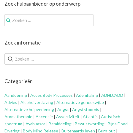
Zoek hulpaanbieder op onderwerp
Zoek
naar:
Zoek informatie
Categorieën
Aandoening
|
Acces Body Processes
|
Ademhaling
|
ADHD/ADD
|
Advies
|
Alcoholverslaving
|
Alternatieve geneeswijze
|
Alternatieve hulpverlening
|
Angst
|
Angststoornis
|
Aromatherapie
|
Ascensie
|
Assertiviteit
|
Atlantis
|
Autistisch
spectrum
|
Ayahuasca
|
Bemiddeling
|
Bewustwording
|
Bijna Dood
Ervaring
|
Body Mind Release
|
Buitenaards leven
|
Burn-out
|