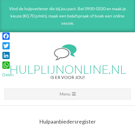
Skip
Vind de hulpverlener die bij jou past. Bel 0900-0330 en maak je
to
keuze (€0,70 p/min), maak een belafspraak
of boek een online
content
sessie.
Facebook
Twitter
LinkedIn
HULPLIJNONLINE.NL
WhatsApp
Delen
IS ER VOOR JOU!
Primary
Menu
Navigation
Menu
Hulpaanbiedersregister