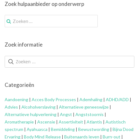
Zoek hulpaanbieder op onderwerp
Zoek
naar:
Zoek informatie
Categorieën
Aandoening
|
Acces Body Processes
|
Ademhaling
|
ADHD/ADD
|
Advies
|
Alcoholverslaving
|
Alternatieve geneeswijze
|
Alternatieve hulpverlening
|
Angst
|
Angststoornis
|
Aromatherapie
|
Ascensie
|
Assertiviteit
|
Atlantis
|
Autistisch
spectrum
|
Ayahuasca
|
Bemiddeling
|
Bewustwording
|
Bijna Dood
Ervaring
|
Body Mind Release
|
Buitenaards leven
|
Burn-out
|