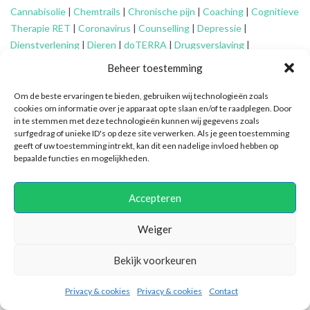
Cannabisolie
|
Chemtrails
|
Chronische pijn
|
Coaching
|
Cognitieve
Therapie RET
|
Coronavirus
|
Counselling
|
Depressie
|
Dienstverlening
|
Dieren
|
doTERRA
|
Drugsverslaving
|
Echtscheiding
|
Eenzaamheid
|
EFT
|
Energetisch werk
|
Engelen
|
Beheer toestemming
Essentiële oliën
|
Faalangst
|
Familie-opstellingen
|
Fibromyalgie
|
Financieel advies ouderen
|
Financiële problemen
|
Financiën
|
Om de beste ervaringen te bieden, gebruiken wij technologieën zoals
cookies om informatie over je apparaat op te slaan en/of te raadplegen. Door
Fytotherapie
|
Gameverslaving
|
Gedragsproblemen
|
Geheime
in te stemmen met deze technologieën kunnen wij gegevens zoals
genootschappen
|
Geluk
|
Gescheiden ouders
|
Gidsen
|
surfgedrag of unieke ID's op deze site verwerken. Als je geen toestemming
Graancirkels
|
Grenzen aangeven
|
Grenzen stellen
|
Healing
|
geeft of uw toestemming intrekt, kan dit een nadelige invloed hebben op
bepaalde functies en mogelijkheden.
Hiernamaals
|
Hooggevoeligheid/HSP
|
Huidaandoeningen
|
Identiteitsproblemen
|
Illuminatie
|
Intuïtief coachen
|
Jongeren
|
Kanker
|
Karma
|
Kinderen
|
Kleptomanie
|
Mantelzorg
|
Meditatie
|
Accepteren
Mindfulness
|
Mishandeling
|
Narcisme
|
Natuurlijke verzorging
|
Nieuwetijdskinderen
|
Ondersteuning
mantelzorger
|
Ontspannen
Weiger
|
Oplossingsgericht coachen
|
Organiseren
|
Orthomoleculair
|
Bekijk voorkeuren
Ouderen
|
Overspannenheid
|
Paniekaanvallen
|
Patronen
doorbreken
|
PEM
|
Persoonlijke ontwikkeling
|
Pijn
|
Positieve
Privacy & cookies
Privacy & cookies
Contact
psychologie
|
Praktische ondersteuning
|
Pubers
|
Quantum