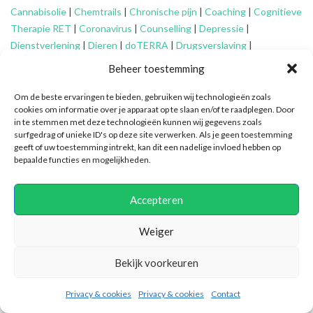
Cannabisolie
|
Chemtrails
|
Chronische pijn
|
Coaching
|
Cognitieve
Therapie RET
|
Coronavirus
|
Counselling
|
Depressie
|
Dienstverlening
|
Dieren
|
doTERRA
|
Drugsverslaving
|
Echtscheiding
|
Eenzaamheid
|
EFT
|
Energetisch werk
|
Engelen
|
Beheer toestemming
Essentiële oliën
|
Faalangst
|
Familie-opstellingen
|
Fibromyalgie
|
Financieel advies ouderen
|
Financiële problemen
|
Financiën
|
Om de beste ervaringen te bieden, gebruiken wij technologieën zoals
cookies om informatie over je apparaat op te slaan en/of te raadplegen. Door
Fytotherapie
|
Gameverslaving
|
Gedragsproblemen
|
Geheime
in te stemmen met deze technologieën kunnen wij gegevens zoals
genootschappen
|
Geluk
|
Gescheiden ouders
|
Gidsen
|
surfgedrag of unieke ID's op deze site verwerken. Als je geen toestemming
Graancirkels
|
Grenzen aangeven
|
Grenzen stellen
|
Healing
|
geeft of uw toestemming intrekt, kan dit een nadelige invloed hebben op
bepaalde functies en mogelijkheden.
Hiernamaals
|
Hooggevoeligheid/HSP
|
Huidaandoeningen
|
Identiteitsproblemen
|
Illuminatie
|
Intuïtief coachen
|
Jongeren
|
Kanker
|
Karma
|
Kinderen
|
Kleptomanie
|
Mantelzorg
|
Meditatie
|
Accepteren
Mindfulness
|
Mishandeling
|
Narcisme
|
Natuurlijke verzorging
|
Nieuwetijdskinderen
|
Ondersteuning
mantelzorger
|
Ontspannen
Weiger
|
Oplossingsgericht coachen
|
Organiseren
|
Orthomoleculair
|
Bekijk voorkeuren
Ouderen
|
Overspannenheid
|
Paniekaanvallen
|
Patronen
doorbreken
|
PEM
|
Persoonlijke ontwikkeling
|
Pijn
|
Positieve
Privacy & cookies
Privacy & cookies
Contact
psychologie
|
Praktische ondersteuning
|
Pubers
|
Quantum