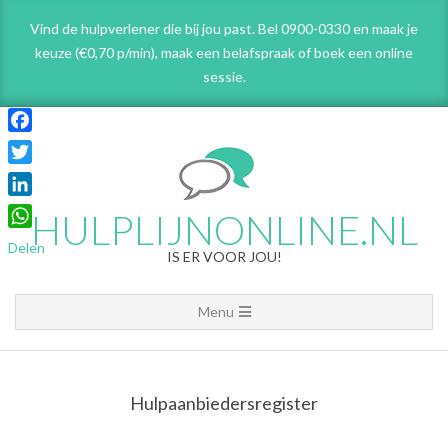
Skip
Vind de hulpverlener die bij jou past. Bel 0900-0330 en maak je
to
keuze (€0,70 p/min), maak een belafspraak
of boek een online
content
sessie.
Facebook
Twitter
LinkedIn
HULPLIJNONLINE.NL
WhatsApp
Delen
IS ER VOOR JOU!
Primary
Menu
Navigation
Menu
Hulpaanbiedersregister