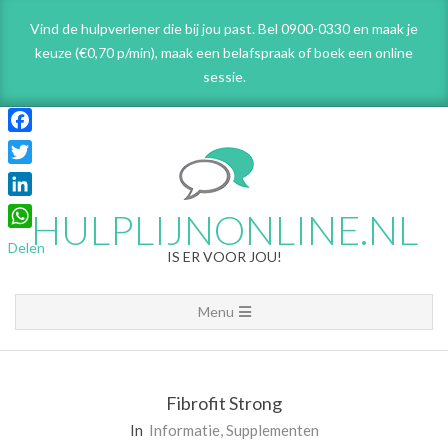
Skip
Vind de hulpverlener die bij jou past. Bel 0900-0330 en maak je
to
keuze (€0,70 p/min), maak een belafspraak
of boek een online
content
sessie.
Facebook
Twitter
LinkedIn
HULPLIJNONLINE.NL
WhatsApp
Delen
IS ER VOOR JOU!
Primary
Menu
Navigation
Menu
Fibrofit Strong
In
Informatie
,
Supplementen