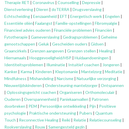
Therapie RET
|
Coronavirus
|
Counselling
|
Depressie
|
Dienstverlening
|
Dieren
|
doTERRA
|
Drugsverslaving
|
Echtscheiding
|
Eenzaamheid
|
EFT
|
Energetisch werk
|
Engelen
|
Essentiële oliën
|
Faalangst
|
Familie-opstellingen
|
Fibromyalgie
|
Financieel advies ouderen
|
Financiële problemen
|
Financiën
|
Fytotherapie
|
Gameverslaving
|
Gedragsproblemen
|
Geheime
genootschappen
|
Geluk
|
Gescheiden ouders
|
Gidsen
|
Graancirkels
|
Grenzen aangeven
|
Grenzen stellen
|
Healing
|
Hiernamaals
|
Hooggevoeligheid/HSP
|
Huidaandoeningen
|
Identiteitsproblemen
|
Illuminatie
|
Intuïtief coachen
|
Jongeren
|
Kanker
|
Karma
|
Kinderen
|
Kleptomanie
|
Mantelzorg
|
Meditatie
|
Mindfulness
|
Mishandeling
|
Narcisme
|
Natuurlijke verzorging
|
Nieuwetijdskinderen
|
Ondersteuning
mantelzorger
|
Ontspannen
|
Oplossingsgericht coachen
|
Organiseren
|
Orthomoleculair
|
Ouderen
|
Overspannenheid
|
Paniekaanvallen
|
Patronen
doorbreken
|
PEM
|
Persoonlijke ontwikkeling
|
Pijn
|
Positieve
psychologie
|
Praktische ondersteuning
|
Pubers
|
Quantum
Touch
|
Reconnective Healing
|
Reiki
|
Relatie
|
Relatiecounseling
|
Rookverslaving
|
Rouw
|
Samengesteld gezin
|