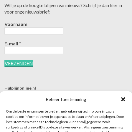
Wil je op de hoogte blijven van nieuws? Schrijf je dan hier in
voor onze nieuwsbrief:
Voornaam
E-mail
*
Hulplijnonline.nl
T | 085-0657494
Beheer toestemming
E | info@hulplijnonline.nl
Om de beste ervaringen te bieden, gebruiken wij technologieën zoals
Contactformulier
cookies om informatie over je apparaat op te slaan en/of te raadplegen. Door
in te stemmen met deze technologieën kunnen wij gegevens zoals
Over Hulplijnonline.nl
surfgedrag of unieke ID's op deze site verwerken. Als je geen toestemming
Het team van Hulplijnonline.nl