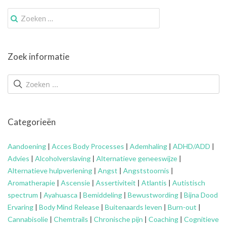
Zoek
naar:
Zoek informatie
Categorieën
Aandoening
|
Acces Body Processes
|
Ademhaling
|
ADHD/ADD
|
Advies
|
Alcoholverslaving
|
Alternatieve geneeswijze
|
Alternatieve hulpverlening
|
Angst
|
Angststoornis
|
Aromatherapie
|
Ascensie
|
Assertiviteit
|
Atlantis
|
Autistisch
spectrum
|
Ayahuasca
|
Bemiddeling
|
Bewustwording
|
Bijna Dood
Ervaring
|
Body Mind Release
|
Buitenaards leven
|
Burn-out
|
Cannabisolie
|
Chemtrails
|
Chronische pijn
|
Coaching
|
Cognitieve