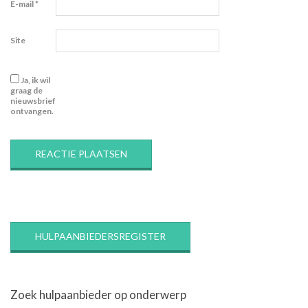
E-mail
*
Site
Ja, ik wil
graag de
nieuwsbrief
ontvangen.
HULPAANBIEDERSREGISTER
Zoek hulpaanbieder op onderwerp