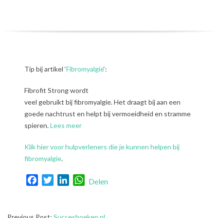
Tip bij artikel ‘
Fibromyalgie
‘:
Fibrofit Strong wordt
veel gebruikt bij fibromyalgie. Het draagt bij aan een
goede nachtrust en helpt bij vermoeidheid en stramme
spieren.
Lees meer
Klik hier voor hulpverleners die je kunnen helpen bij
fibromyalgie
.
Facebook
Twitter
LinkedIn
WhatsApp
Delen
2018-
Previous Post:
Succesboeken.nl