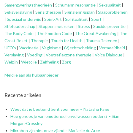
Samenzweringstheorieën
|
Schumann resonantie
|
Seksualiteit
|
Seksverslaving
|
Sensitherapie
|
Signaleringsplan
|
Slaapproblemen
|
Speciaal onderwijs
|
Spirit-Art
|
Spiritualiteit
|
Sport
|
Stiefouderschap
|
Stoppen met roken
|
Stress
|
Suïcide preventie
|
The Body Code
|
The Emotion Code
|
The Great Awakening
|
The
Great Reset
|
Therapie
|
Touch for Health
|
Trauma Tekenen
|
UFO’s
|
Vaccinatie
|
Vaginisme
|
(V)echtscheiding
|
Vermoeidheid
|
Verslaving
|
Voeding
|
Voetreflexzone therapie
|
Voice Dialoque
|
Welzijn
|
Wietolie
|
Zelfheling
|
Zorg
Meld je aan als hulpaanbieder
Recente arikelen
Weet dat je bestemd bent voor meer – Natasha Page
Hoe genees je van emotioneel onvolwassen ouders? – Sian
Morgan-Crossley
Microben zijn niet onze vijand – Marizelle dr. Arce