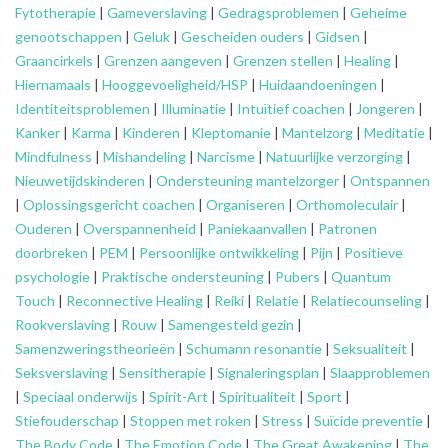
Fytotherapie
|
Gameverslaving
|
Gedragsproblemen
|
Geheime
genootschappen
|
Geluk
|
Gescheiden ouders
|
Gidsen
|
Graancirkels
|
Grenzen aangeven
|
Grenzen stellen
|
Healing
|
Hiernamaals
|
Hooggevoeligheid/HSP
|
Huidaandoeningen
|
Identiteitsproblemen
|
Illuminatie
|
Intuïtief coachen
|
Jongeren
|
Kanker
|
Karma
|
Kinderen
|
Kleptomanie
|
Mantelzorg
|
Meditatie
|
Mindfulness
|
Mishandeling
|
Narcisme
|
Natuurlijke verzorging
|
Nieuwetijdskinderen
|
Ondersteuning
mantelzorger
|
Ontspannen
|
Oplossingsgericht coachen
|
Organiseren
|
Orthomoleculair
|
Ouderen
|
Overspannenheid
|
Paniekaanvallen
|
Patronen
doorbreken
|
PEM
|
Persoonlijke ontwikkeling
|
Pijn
|
Positieve
psychologie
|
Praktische ondersteuning
|
Pubers
|
Quantum
Touch
|
Reconnective Healing
|
Reiki
|
Relatie
|
Relatiecounseling
|
Rookverslaving
|
Rouw
|
Samengesteld gezin
|
Samenzweringstheorieën
|
Schumann resonantie
|
Seksualiteit
|
Seksverslaving
|
Sensitherapie
|
Signaleringsplan
|
Slaapproblemen
|
Speciaal onderwijs
|
Spirit-Art
|
Spiritualiteit
|
Sport
|
Stiefouderschap
|
Stoppen met roken
|
Stress
|
Suïcide preventie
|
The Body Code
|
The Emotion Code
|
The Great Awakening
|
The