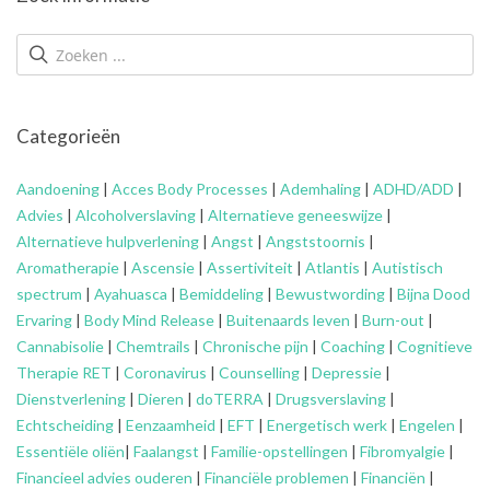
Categorieën
Aandoening
|
Acces Body Processes
|
Ademhaling
|
ADHD/ADD
|
Advies
|
Alcoholverslaving
|
Alternatieve geneeswijze
|
Alternatieve hulpverlening
|
Angst
|
Angststoornis
|
Aromatherapie
|
Ascensie
|
Assertiviteit
|
Atlantis
|
Autistisch
spectrum
|
Ayahuasca
|
Bemiddeling
|
Bewustwording
|
Bijna Dood
Ervaring
|
Body Mind Release
|
Buitenaards leven
|
Burn-out
|
Cannabisolie
|
Chemtrails
|
Chronische pijn
|
Coaching
|
Cognitieve
Therapie RET
|
Coronavirus
|
Counselling
|
Depressie
|
Dienstverlening
|
Dieren
|
doTERRA
|
Drugsverslaving
|
Echtscheiding
|
Eenzaamheid
|
EFT
|
Energetisch werk
|
Engelen
|
Essentiële oliën
|
Faalangst
|
Familie-opstellingen
|
Fibromyalgie
|
Financieel advies ouderen
|
Financiële problemen
|
Financiën
|