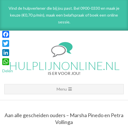
Skip
Vind de hulpverlener die bij jou past. Bel 0900-0330 en maak je
to
keuze (€0,70 p/min), maak een belafspraak
of boek een online
content
sessie.
Facebook
Twitter
LinkedIn
HULPLIJNONLINE.NL
WhatsApp
Delen
IS ER VOOR JOU!
Primary
Menu
Navigation
Menu
Aan alle gescheiden ouders – Marsha Pinedo en Petra
Vollinga