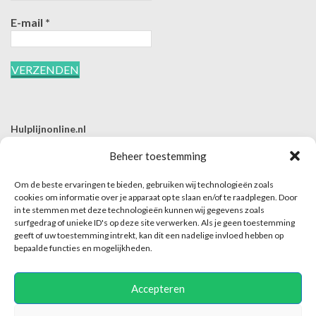
E-mail
*
Hulplijnonline.nl
T | 085-0657494
Beheer toestemming
E | info@hulplijnonline.nl
Om de beste ervaringen te bieden, gebruiken wij technologieën zoals
Contactformulier
cookies om informatie over je apparaat op te slaan en/of te raadplegen. Door
in te stemmen met deze technologieën kunnen wij gegevens zoals
Over Hulplijnonline.nl
surfgedrag of unieke ID's op deze site verwerken. Als je geen toestemming
Het team van Hulplijnonline.nl
geeft of uw toestemming intrekt, kan dit een nadelige invloed hebben op
bepaalde functies en mogelijkheden.
Accepteren