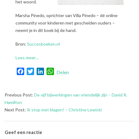
het woord.
Marsha Pinedo, oprichter van Villa Pinedo – dé online
community voor kinderen met gescheiden ouders –
neemt je in dit boek bij de hand.
Bron:
Succesboeken.nl
Lees meer…
Facebook
Twitter
LinkedIn
WhatsApp
Delen
2025-
Previous Post:
De vijf bijwerkingen van vriendelijk zijn – David R.
01-
Hamilton
16
Next Post:
Ik stop met klagen! – Christine Lewicki
Geef een reactie