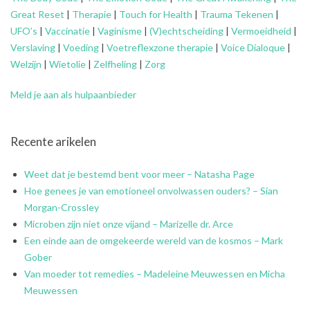
Great Reset
|
Therapie
|
Touch for Health
|
Trauma Tekenen
|
UFO’s
|
Vaccinatie
|
Vaginisme
|
(V)echtscheiding
|
Vermoeidheid
|
Verslaving
|
Voeding
|
Voetreflexzone therapie
|
Voice Dialoque
|
Welzijn
|
Wietolie
|
Zelfheling
|
Zorg
Meld je aan als hulpaanbieder
Recente arikelen
Weet dat je bestemd bent voor meer – Natasha Page
Hoe genees je van emotioneel onvolwassen ouders? – Sian
Morgan-Crossley
Microben zijn niet onze vijand – Marizelle dr. Arce
Een einde aan de omgekeerde wereld van de kosmos – Mark
Gober
Van moeder tot remedies – Madeleine Meuwessen en Micha
Meuwessen