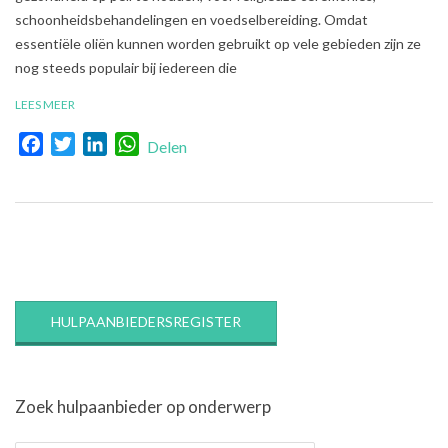
schoonheidsbehandelingen en voedselbereiding. Omdat
essentiële oliën kunnen worden gebruikt op vele gebieden zijn ze
nog steeds populair bij iedereen die
LEES MEER
Facebook
Twitter
LinkedIn
WhatsApp
Delen
HULPAANBIEDERSREGISTER
Zoek hulpaanbieder op onderwerp