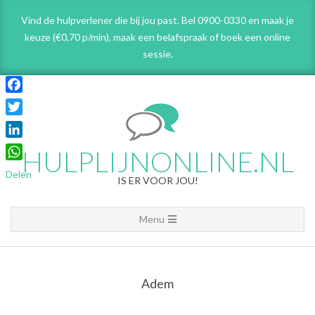
Skip
Vind de hulpverlener die bij jou past. Bel 0900-0330 en maak je
to
keuze (€0,70 p/min), maak een belafspraak
of boek een online
content
sessie.
Facebook
Twitter
LinkedIn
HULPLIJNONLINE.NL
WhatsApp
Delen
IS ER VOOR JOU!
Primary
Menu
Navigation
Menu
Adem