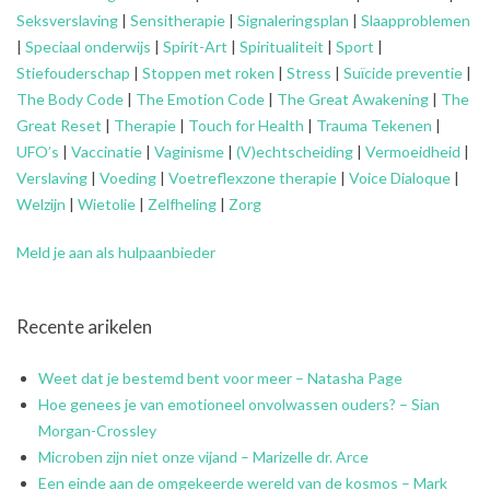
Seksverslaving
|
Sensitherapie
|
Signaleringsplan
|
Slaapproblemen
|
Speciaal onderwijs
|
Spirit-Art
|
Spiritualiteit
|
Sport
|
Stiefouderschap
|
Stoppen met roken
|
Stress
|
Suïcide preventie
|
The Body Code
|
The Emotion Code
|
The Great Awakening
|
The
Great Reset
|
Therapie
|
Touch for Health
|
Trauma Tekenen
|
UFO’s
|
Vaccinatie
|
Vaginisme
|
(V)echtscheiding
|
Vermoeidheid
|
Verslaving
|
Voeding
|
Voetreflexzone therapie
|
Voice Dialoque
|
Welzijn
|
Wietolie
|
Zelfheling
|
Zorg
Meld je aan als hulpaanbieder
Recente arikelen
Weet dat je bestemd bent voor meer – Natasha Page
Hoe genees je van emotioneel onvolwassen ouders? – Sian
Morgan-Crossley
Microben zijn niet onze vijand – Marizelle dr. Arce
Een einde aan de omgekeerde wereld van de kosmos – Mark