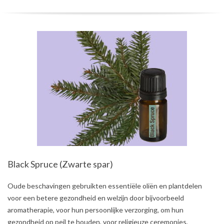
Black Spruce (Zwarte spar)
2021-
Oude beschavingen gebruikten essentiële oliën en plantdelen
06-
voor een betere gezondheid en welzijn door bijvoorbeeld
24
aromatherapie, voor hun persoonlijke verzorging, om hun
gezondheid op peil te houden, voor religieuze ceremonies,