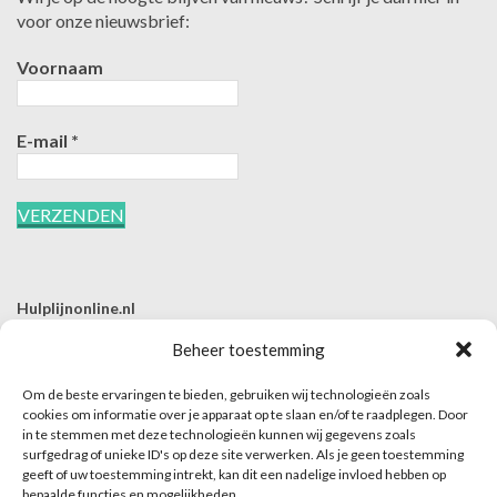
voor onze nieuwsbrief:
Voornaam
E-mail
*
Hulplijnonline.nl
T | 085-0657494
Beheer toestemming
E | info@hulplijnonline.nl
Om de beste ervaringen te bieden, gebruiken wij technologieën zoals
Contactformulier
cookies om informatie over je apparaat op te slaan en/of te raadplegen. Door
in te stemmen met deze technologieën kunnen wij gegevens zoals
Over Hulplijnonline.nl
surfgedrag of unieke ID's op deze site verwerken. Als je geen toestemming
Het team van Hulplijnonline.nl
geeft of uw toestemming intrekt, kan dit een nadelige invloed hebben op
bepaalde functies en mogelijkheden.