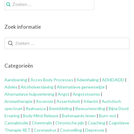
Zoek
naar:
Zoek informatie
Categorieën
Aandoening
|
Acces Body Processes
|
Ademhaling
|
ADHD/ADD
|
Advies
|
Alcoholverslaving
|
Alternatieve geneeswijze
|
Alternatieve hulpverlening
|
Angst
|
Angststoornis
|
Aromatherapie
|
Ascensie
|
Assertiviteit
|
Atlantis
|
Autistisch
spectrum
|
Ayahuasca
|
Bemiddeling
|
Bewustwording
|
Bijna Dood
Ervaring
|
Body Mind Release
|
Buitenaards leven
|
Burn-out
|
Cannabisolie
|
Chemtrails
|
Chronische pijn
|
Coaching
|
Cognitieve
Therapie RET
|
Coronavirus
|
Counselling
|
Depressie
|