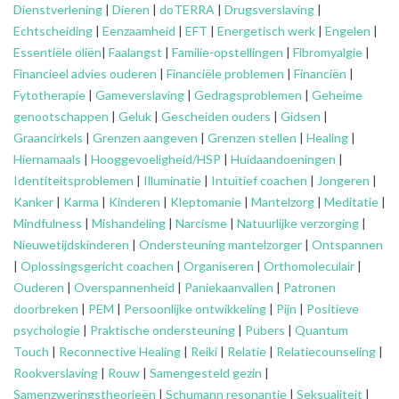
Dienstverlening
|
Dieren
|
doTERRA
|
Drugsverslaving
|
Echtscheiding
|
Eenzaamheid
|
EFT
|
Energetisch werk
|
Engelen
|
Essentiële oliën
|
Faalangst
|
Familie-opstellingen
|
Fibromyalgie
|
Financieel advies ouderen
|
Financiële problemen
|
Financiën
|
Fytotherapie
|
Gameverslaving
|
Gedragsproblemen
|
Geheime
genootschappen
|
Geluk
|
Gescheiden ouders
|
Gidsen
|
Graancirkels
|
Grenzen aangeven
|
Grenzen stellen
|
Healing
|
Hiernamaals
|
Hooggevoeligheid/HSP
|
Huidaandoeningen
|
Identiteitsproblemen
|
Illuminatie
|
Intuïtief coachen
|
Jongeren
|
Kanker
|
Karma
|
Kinderen
|
Kleptomanie
|
Mantelzorg
|
Meditatie
|
Mindfulness
|
Mishandeling
|
Narcisme
|
Natuurlijke verzorging
|
Nieuwetijdskinderen
|
Ondersteuning
mantelzorger
|
Ontspannen
|
Oplossingsgericht coachen
|
Organiseren
|
Orthomoleculair
|
Ouderen
|
Overspannenheid
|
Paniekaanvallen
|
Patronen
doorbreken
|
PEM
|
Persoonlijke ontwikkeling
|
Pijn
|
Positieve
psychologie
|
Praktische ondersteuning
|
Pubers
|
Quantum
Touch
|
Reconnective Healing
|
Reiki
|
Relatie
|
Relatiecounseling
|
Rookverslaving
|
Rouw
|
Samengesteld gezin
|
Samenzweringstheorieën
|
Schumann resonantie
|
Seksualiteit
|