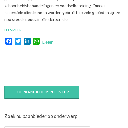
schoonheidsbehandelingen en voedselbereiding. Omdat
essentiële oliën kunnen worden gebruikt op vele gebieden zijn ze
nog steeds populair bij iedereen die
LEES MEER
Facebook
Twitter
LinkedIn
WhatsApp
Delen
HULPAANBIEDERSREGISTER
Zoek hulpaanbieder op onderwerp