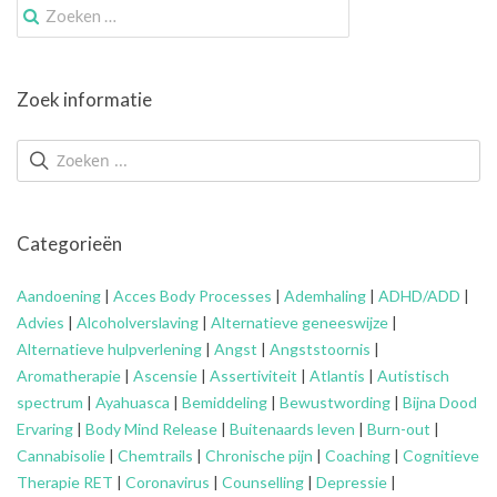
Zoek
naar:
Zoek informatie
Categorieën
Aandoening
|
Acces Body Processes
|
Ademhaling
|
ADHD/ADD
|
Advies
|
Alcoholverslaving
|
Alternatieve geneeswijze
|
Alternatieve hulpverlening
|
Angst
|
Angststoornis
|
Aromatherapie
|
Ascensie
|
Assertiviteit
|
Atlantis
|
Autistisch
spectrum
|
Ayahuasca
|
Bemiddeling
|
Bewustwording
|
Bijna Dood
Ervaring
|
Body Mind Release
|
Buitenaards leven
|
Burn-out
|
Cannabisolie
|
Chemtrails
|
Chronische pijn
|
Coaching
|
Cognitieve
Therapie RET
|
Coronavirus
|
Counselling
|
Depressie
|