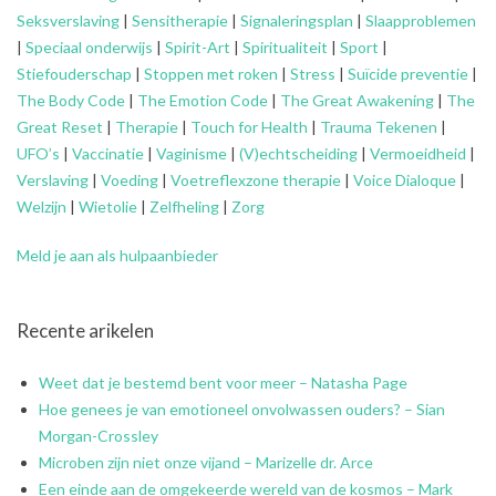
Seksverslaving
|
Sensitherapie
|
Signaleringsplan
|
Slaapproblemen
|
Speciaal onderwijs
|
Spirit-Art
|
Spiritualiteit
|
Sport
|
Stiefouderschap
|
Stoppen met roken
|
Stress
|
Suïcide preventie
|
The Body Code
|
The Emotion Code
|
The Great Awakening
|
The
Great Reset
|
Therapie
|
Touch for Health
|
Trauma Tekenen
|
UFO’s
|
Vaccinatie
|
Vaginisme
|
(V)echtscheiding
|
Vermoeidheid
|
Verslaving
|
Voeding
|
Voetreflexzone therapie
|
Voice Dialoque
|
Welzijn
|
Wietolie
|
Zelfheling
|
Zorg
Meld je aan als hulpaanbieder
Recente arikelen
Weet dat je bestemd bent voor meer – Natasha Page
Hoe genees je van emotioneel onvolwassen ouders? – Sian
Morgan-Crossley
Microben zijn niet onze vijand – Marizelle dr. Arce
Een einde aan de omgekeerde wereld van de kosmos – Mark