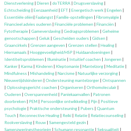
Dienstverlening
|
Dieren
|
doTERRA
|
Drugsverslaving
|
Echtscheiding
|
Eenzaamheid
|
EFT
|
Energetisch werk
|
Engelen
|
Essentiële oliën
|
Faalangst
|
Familie-opstellingen
|
Fibromyalgie
|
Financieel advies ouderen
|
Financiële problemen
|
Financiën
|
Fytotherapie
|
Gameverslaving
|
Gedragsproblemen
|
Geheime
genootschappen
|
Geluk
|
Gescheiden ouders
|
Gidsen
|
Graancirkels
|
Grenzen aangeven
|
Grenzen stellen
|
Healing
|
Hiernamaals
|
Hooggevoeligheid/HSP
|
Huidaandoeningen
|
Identiteitsproblemen
|
Illuminatie
|
Intuïtief coachen
|
Jongeren
|
Kanker
|
Karma
|
Kinderen
|
Kleptomanie
|
Mantelzorg
|
Meditatie
|
Mindfulness
|
Mishandeling
|
Narcisme
|
Natuurlijke verzorging
|
Nieuwetijdskinderen
|
Ondersteuning
mantelzorger
|
Ontspannen
|
Oplossingsgericht coachen
|
Organiseren
|
Orthomoleculair
|
Ouderen
|
Overspannenheid
|
Paniekaanvallen
|
Patronen
doorbreken
|
PEM
|
Persoonlijke ontwikkeling
|
Pijn
|
Positieve
psychologie
|
Praktische ondersteuning
|
Pubers
|
Quantum
Touch
|
Reconnective Healing
|
Reiki
|
Relatie
|
Relatiecounseling
|
Rookverslaving
|
Rouw
|
Samengesteld gezin
|
Samenzweringstheorieën
|
Schumann resonantie
|
Seksualiteit
|