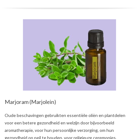
Marjoram (Marjolein)
2021-
Oude beschavingen gebruikten essentiële oliën en plantdelen
08-
voor een betere gezondheid en welzijn door bijvoorbeeld
01
aromatherapie, voor hun persoonlijke verzorging, om hun
gezondheid op peil te houden, voor religieuze ceremonies,