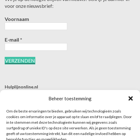
voor onze nieuwsbrief:
Voornaam
E-mail
*
Hulplijnonline.nl
T | 085-0657494
Beheer toestemming
E | info@hulplijnonline.nl
Om de beste ervaringen te bieden, gebruiken wij technologieën zoals
Contactformulier
cookies om informatie over je apparaat op te slaan en/of te raadplegen. Door
in te stemmen met deze technologieën kunnen wij gegevens zoals
Over Hulplijnonline.nl
surfgedrag of unieke ID's op deze site verwerken. Als je geen toestemming
Het team van Hulplijnonline.nl
geeft of uw toestemming intrekt, kan dit een nadelige invloed hebben op
bepaalde functies en mogelijkheden.