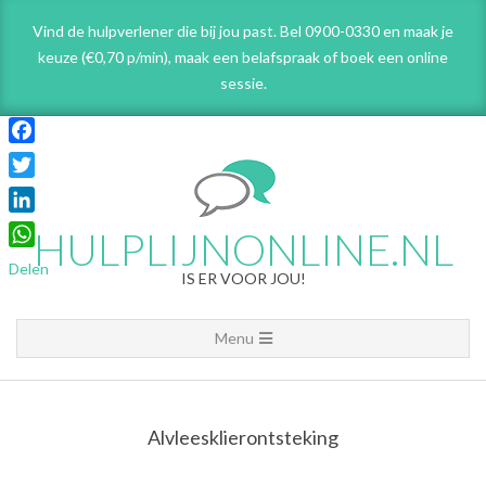
Skip
Vind de hulpverlener die bij jou past. Bel 0900-0330 en maak je
to
keuze (€0,70 p/min), maak een belafspraak
of boek een online
content
sessie.
Facebook
Twitter
LinkedIn
HULPLIJNONLINE.NL
WhatsApp
Delen
IS ER VOOR JOU!
Primary
Menu
Navigation
Menu
Alvleesklierontsteking