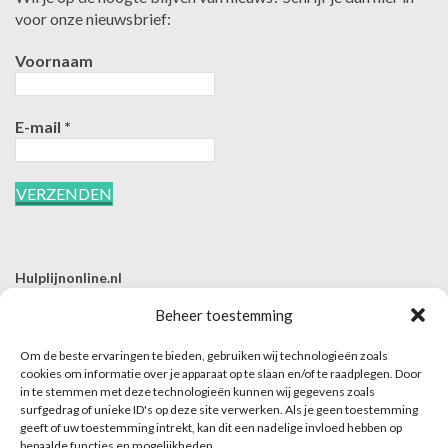
voor onze nieuwsbrief:
Voornaam
E-mail
*
Hulplijnonline.nl
T | 085-0657494
Beheer toestemming
E | info@hulplijnonline.nl
Om de beste ervaringen te bieden, gebruiken wij technologieën zoals
Contactformulier
cookies om informatie over je apparaat op te slaan en/of te raadplegen. Door
in te stemmen met deze technologieën kunnen wij gegevens zoals
Over Hulplijnonline.nl
surfgedrag of unieke ID's op deze site verwerken. Als je geen toestemming
Het team van Hulplijnonline.nl
geeft of uw toestemming intrekt, kan dit een nadelige invloed hebben op
bepaalde functies en mogelijkheden.