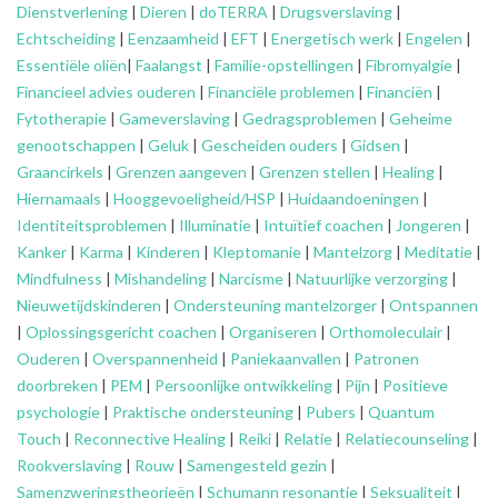
Dienstverlening
|
Dieren
|
doTERRA
|
Drugsverslaving
|
Echtscheiding
|
Eenzaamheid
|
EFT
|
Energetisch werk
|
Engelen
|
Essentiële oliën
|
Faalangst
|
Familie-opstellingen
|
Fibromyalgie
|
Financieel advies ouderen
|
Financiële problemen
|
Financiën
|
Fytotherapie
|
Gameverslaving
|
Gedragsproblemen
|
Geheime
genootschappen
|
Geluk
|
Gescheiden ouders
|
Gidsen
|
Graancirkels
|
Grenzen aangeven
|
Grenzen stellen
|
Healing
|
Hiernamaals
|
Hooggevoeligheid/HSP
|
Huidaandoeningen
|
Identiteitsproblemen
|
Illuminatie
|
Intuïtief coachen
|
Jongeren
|
Kanker
|
Karma
|
Kinderen
|
Kleptomanie
|
Mantelzorg
|
Meditatie
|
Mindfulness
|
Mishandeling
|
Narcisme
|
Natuurlijke verzorging
|
Nieuwetijdskinderen
|
Ondersteuning
mantelzorger
|
Ontspannen
|
Oplossingsgericht coachen
|
Organiseren
|
Orthomoleculair
|
Ouderen
|
Overspannenheid
|
Paniekaanvallen
|
Patronen
doorbreken
|
PEM
|
Persoonlijke ontwikkeling
|
Pijn
|
Positieve
psychologie
|
Praktische ondersteuning
|
Pubers
|
Quantum
Touch
|
Reconnective Healing
|
Reiki
|
Relatie
|
Relatiecounseling
|
Rookverslaving
|
Rouw
|
Samengesteld gezin
|
Samenzweringstheorieën
|
Schumann resonantie
|
Seksualiteit
|