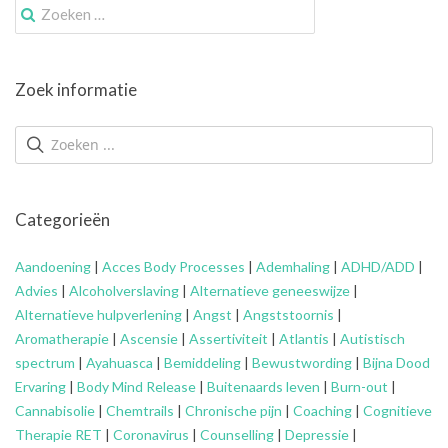
Zoek
naar:
Zoek informatie
Categorieën
Aandoening
|
Acces Body Processes
|
Ademhaling
|
ADHD/ADD
|
Advies
|
Alcoholverslaving
|
Alternatieve geneeswijze
|
Alternatieve hulpverlening
|
Angst
|
Angststoornis
|
Aromatherapie
|
Ascensie
|
Assertiviteit
|
Atlantis
|
Autistisch
spectrum
|
Ayahuasca
|
Bemiddeling
|
Bewustwording
|
Bijna Dood
Ervaring
|
Body Mind Release
|
Buitenaards leven
|
Burn-out
|
Cannabisolie
|
Chemtrails
|
Chronische pijn
|
Coaching
|
Cognitieve
Therapie RET
|
Coronavirus
|
Counselling
|
Depressie
|