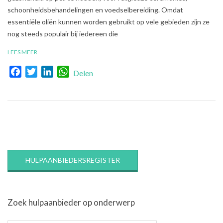
schoonheidsbehandelingen en voedselbereiding. Omdat
essentiële oliën kunnen worden gebruikt op vele gebieden zijn ze
nog steeds populair bij iedereen die
LEES MEER
Facebook
Twitter
LinkedIn
WhatsApp
Delen
HULPAANBIEDERSREGISTER
Zoek hulpaanbieder op onderwerp