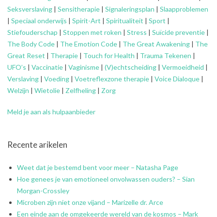
Seksverslaving
|
Sensitherapie
|
Signaleringsplan
|
Slaapproblemen
|
Speciaal onderwijs
|
Spirit-Art
|
Spiritualiteit
|
Sport
|
Stiefouderschap
|
Stoppen met roken
|
Stress
|
Suïcide preventie
|
The Body Code
|
The Emotion Code
|
The Great Awakening
|
The
Great Reset
|
Therapie
|
Touch for Health
|
Trauma Tekenen
|
UFO’s
|
Vaccinatie
|
Vaginisme
|
(V)echtscheiding
|
Vermoeidheid
|
Verslaving
|
Voeding
|
Voetreflexzone therapie
|
Voice Dialoque
|
Welzijn
|
Wietolie
|
Zelfheling
|
Zorg
Meld je aan als hulpaanbieder
Recente arikelen
Weet dat je bestemd bent voor meer – Natasha Page
Hoe genees je van emotioneel onvolwassen ouders? – Sian
Morgan-Crossley
Microben zijn niet onze vijand – Marizelle dr. Arce
Een einde aan de omgekeerde wereld van de kosmos – Mark