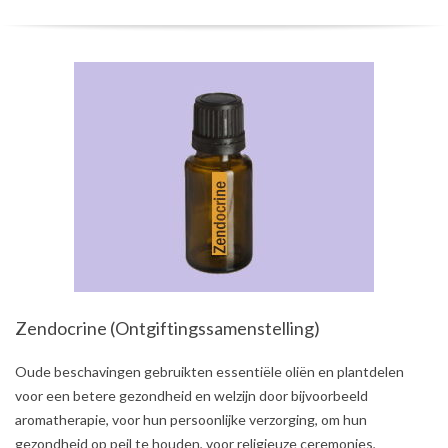
Zendocrine (Ontgiftingssamenstelling)
2021-
Oude beschavingen gebruikten essentiële oliën en plantdelen
08-
voor een betere gezondheid en welzijn door bijvoorbeeld
03
aromatherapie, voor hun persoonlijke verzorging, om hun
gezondheid op peil te houden, voor religieuze ceremonies,