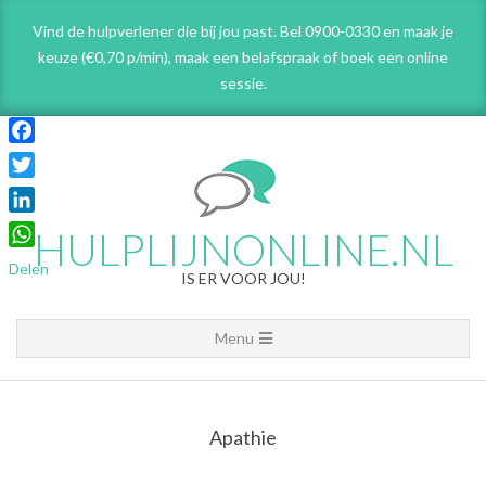
Skip
Vind de hulpverlener die bij jou past. Bel 0900-0330 en maak je
to
keuze (€0,70 p/min), maak een belafspraak
of boek een online
content
sessie.
Facebook
Twitter
LinkedIn
HULPLIJNONLINE.NL
WhatsApp
Delen
IS ER VOOR JOU!
Primary
Menu
Navigation
Menu
Apathie