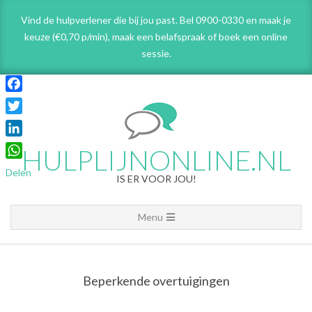
Skip
Vind de hulpverlener die bij jou past. Bel 0900-0330 en maak je
to
keuze (€0,70 p/min), maak een belafspraak
of boek een online
content
sessie.
Facebook
Twitter
LinkedIn
HULPLIJNONLINE.NL
WhatsApp
Delen
IS ER VOOR JOU!
Primary
Menu
Navigation
Menu
Beperkende overtuigingen