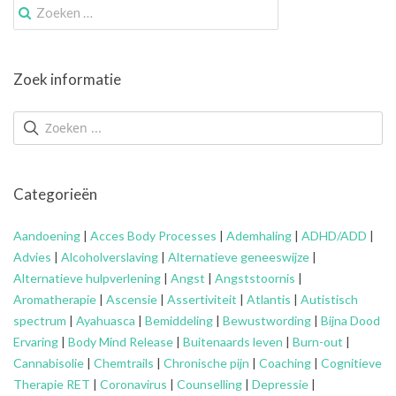
Zoek
naar:
Zoek informatie
Categorieën
Aandoening
|
Acces Body Processes
|
Ademhaling
|
ADHD/ADD
|
Advies
|
Alcoholverslaving
|
Alternatieve geneeswijze
|
Alternatieve hulpverlening
|
Angst
|
Angststoornis
|
Aromatherapie
|
Ascensie
|
Assertiviteit
|
Atlantis
|
Autistisch
spectrum
|
Ayahuasca
|
Bemiddeling
|
Bewustwording
|
Bijna Dood
Ervaring
|
Body Mind Release
|
Buitenaards leven
|
Burn-out
|
Cannabisolie
|
Chemtrails
|
Chronische pijn
|
Coaching
|
Cognitieve
Therapie RET
|
Coronavirus
|
Counselling
|
Depressie
|