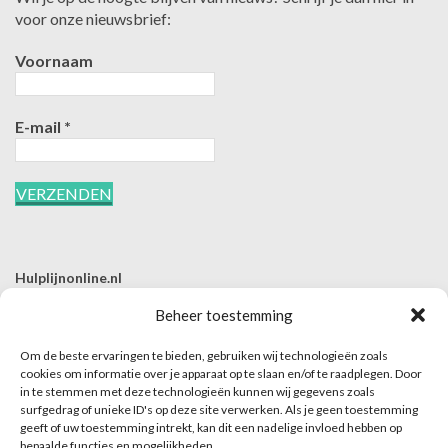
voor onze nieuwsbrief:
Voornaam
E-mail
*
Hulplijnonline.nl
T | 085-0657494
Beheer toestemming
E | info@hulplijnonline.nl
Om de beste ervaringen te bieden, gebruiken wij technologieën zoals
Contactformulier
cookies om informatie over je apparaat op te slaan en/of te raadplegen. Door
in te stemmen met deze technologieën kunnen wij gegevens zoals
Over Hulplijnonline.nl
surfgedrag of unieke ID's op deze site verwerken. Als je geen toestemming
Het team van Hulplijnonline.nl
geeft of uw toestemming intrekt, kan dit een nadelige invloed hebben op
bepaalde functies en mogelijkheden.