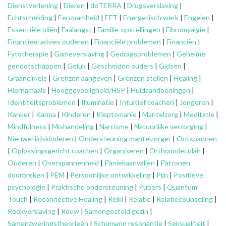
Dienstverlening
|
Dieren
|
doTERRA
|
Drugsverslaving
|
Echtscheiding
|
Eenzaamheid
|
EFT
|
Energetisch werk
|
Engelen
|
Essentiële oliën
|
Faalangst
|
Familie-opstellingen
|
Fibromyalgie
|
Financieel advies ouderen
|
Financiële problemen
|
Financiën
|
Fytotherapie
|
Gameverslaving
|
Gedragsproblemen
|
Geheime
genootschappen
|
Geluk
|
Gescheiden ouders
|
Gidsen
|
Graancirkels
|
Grenzen aangeven
|
Grenzen stellen
|
Healing
|
Hiernamaals
|
Hooggevoeligheid/HSP
|
Huidaandoeningen
|
Identiteitsproblemen
|
Illuminatie
|
Intuïtief coachen
|
Jongeren
|
Kanker
|
Karma
|
Kinderen
|
Kleptomanie
|
Mantelzorg
|
Meditatie
|
Mindfulness
|
Mishandeling
|
Narcisme
|
Natuurlijke verzorging
|
Nieuwetijdskinderen
|
Ondersteuning
mantelzorger
|
Ontspannen
|
Oplossingsgericht coachen
|
Organiseren
|
Orthomoleculair
|
Ouderen
|
Overspannenheid
|
Paniekaanvallen
|
Patronen
doorbreken
|
PEM
|
Persoonlijke ontwikkeling
|
Pijn
|
Positieve
psychologie
|
Praktische ondersteuning
|
Pubers
|
Quantum
Touch
|
Reconnective Healing
|
Reiki
|
Relatie
|
Relatiecounseling
|
Rookverslaving
|
Rouw
|
Samengesteld gezin
|
Samenzweringstheorieën
|
Schumann resonantie
|
Seksualiteit
|