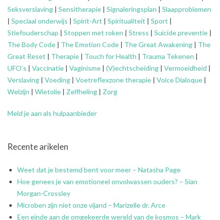
Seksverslaving
|
Sensitherapie
|
Signaleringsplan
|
Slaapproblemen
|
Speciaal onderwijs
|
Spirit-Art
|
Spiritualiteit
|
Sport
|
Stiefouderschap
|
Stoppen met roken
|
Stress
|
Suïcide preventie
|
The Body Code
|
The Emotion Code
|
The Great Awakening
|
The
Great Reset
|
Therapie
|
Touch for Health
|
Trauma Tekenen
|
UFO’s
|
Vaccinatie
|
Vaginisme
|
(V)echtscheiding
|
Vermoeidheid
|
Verslaving
|
Voeding
|
Voetreflexzone therapie
|
Voice Dialoque
|
Welzijn
|
Wietolie
|
Zelfheling
|
Zorg
Meld je aan als hulpaanbieder
Recente arikelen
Weet dat je bestemd bent voor meer – Natasha Page
Hoe genees je van emotioneel onvolwassen ouders? – Sian
Morgan-Crossley
Microben zijn niet onze vijand – Marizelle dr. Arce
Een einde aan de omgekeerde wereld van de kosmos – Mark