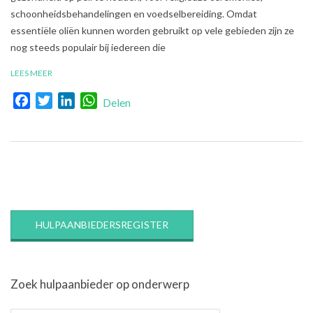
schoonheidsbehandelingen en voedselbereiding. Omdat
essentiële oliën kunnen worden gebruikt op vele gebieden zijn ze
nog steeds populair bij iedereen die
LEES MEER
Facebook
Twitter
LinkedIn
WhatsApp
Delen
HULPAANBIEDERSREGISTER
Zoek hulpaanbieder op onderwerp