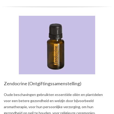
Zendocrine (Ontgiftingssamenstelling)
2021-
Oude beschavingen gebruikten essentiële oliën en plantdelen
08-
voor een betere gezondheid en welzijn door bijvoorbeeld
03
aromatherapie, voor hun persoonlijke verzorging, om hun
gezondheid op peil te houden, voor religieuze ceremonies,