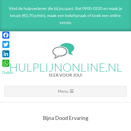
Skip
Vind de hulpverlener die bij jou past. Bel 0900-0330 en maak je
to
keuze (€0,70 p/min), maak een belafspraak
of boek een online
content
sessie.
Facebook
Twitter
LinkedIn
HULPLIJNONLINE.NL
WhatsApp
Delen
IS ER VOOR JOU!
Primary
Menu
Navigation
Menu
Bijna Dood Ervaring