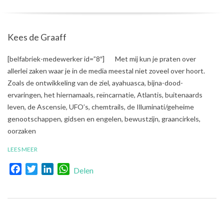
Kees de Graaff
2017-
[belfabriek-medewerker id=”8″] Met mij kun je praten over
10-
allerlei zaken waar je in de media meestal niet zoveel over hoort.
13
Zoals de ontwikkeling van de ziel, ayahuasca, bijna-dood-
ervaringen, het hiernamaals, reïncarnatie, Atlantis, buitenaards
leven, de Ascensie, UFO’s, chemtrails, de Illuminati/geheime
genootschappen, gidsen en engelen, bewustzijn, graancirkels,
oorzaken
LEES MEER
Facebook
Twitter
LinkedIn
WhatsApp
Delen