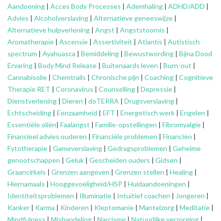
Aandoening
|
Acces Body Processes
|
Ademhaling
|
ADHD/ADD
|
Advies
|
Alcoholverslaving
|
Alternatieve geneeswijze
|
Alternatieve hulpverlening
|
Angst
|
Angststoornis
|
Aromatherapie
|
Ascensie
|
Assertiviteit
|
Atlantis
|
Autistisch
spectrum
|
Ayahuasca
|
Bemiddeling
|
Bewustwording
|
Bijna Dood
Ervaring
|
Body Mind Release
|
Buitenaards leven
|
Burn-out
|
Cannabisolie
|
Chemtrails
|
Chronische pijn
|
Coaching
|
Cognitieve
Therapie RET
|
Coronavirus
|
Counselling
|
Depressie
|
Dienstverlening
|
Dieren
|
doTERRA
|
Drugsverslaving
|
Echtscheiding
|
Eenzaamheid
|
EFT
|
Energetisch werk
|
Engelen
|
Essentiële oliën
|
Faalangst
|
Familie-opstellingen
|
Fibromyalgie
|
Financieel advies ouderen
|
Financiële problemen
|
Financiën
|
Fytotherapie
|
Gameverslaving
|
Gedragsproblemen
|
Geheime
genootschappen
|
Geluk
|
Gescheiden ouders
|
Gidsen
|
Graancirkels
|
Grenzen aangeven
|
Grenzen stellen
|
Healing
|
Hiernamaals
|
Hooggevoeligheid/HSP
|
Huidaandoeningen
|
Identiteitsproblemen
|
Illuminatie
|
Intuïtief coachen
|
Jongeren
|
Kanker
|
Karma
|
Kinderen
|
Kleptomanie
|
Mantelzorg
|
Meditatie
|
Mindfulness
|
Mishandeling
|
Narcisme
|
Natuurlijke verzorging
|