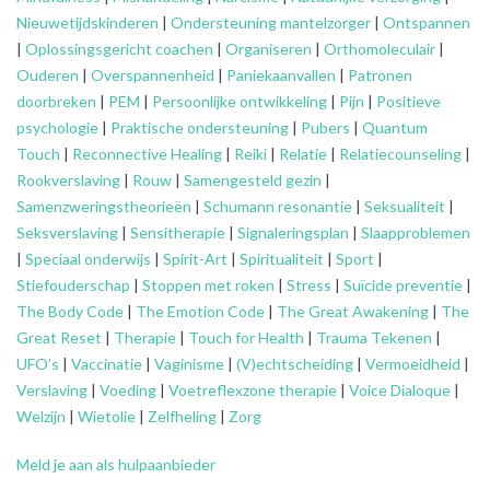
Nieuwetijdskinderen
|
Ondersteuning
mantelzorger
|
Ontspannen
|
Oplossingsgericht coachen
|
Organiseren
|
Orthomoleculair
|
Ouderen
|
Overspannenheid
|
Paniekaanvallen
|
Patronen
doorbreken
|
PEM
|
Persoonlijke ontwikkeling
|
Pijn
|
Positieve
psychologie
|
Praktische ondersteuning
|
Pubers
|
Quantum
Touch
|
Reconnective Healing
|
Reiki
|
Relatie
|
Relatiecounseling
|
Rookverslaving
|
Rouw
|
Samengesteld gezin
|
Samenzweringstheorieën
|
Schumann resonantie
|
Seksualiteit
|
Seksverslaving
|
Sensitherapie
|
Signaleringsplan
|
Slaapproblemen
|
Speciaal onderwijs
|
Spirit-Art
|
Spiritualiteit
|
Sport
|
Stiefouderschap
|
Stoppen met roken
|
Stress
|
Suïcide preventie
|
The Body Code
|
The Emotion Code
|
The Great Awakening
|
The
Great Reset
|
Therapie
|
Touch for Health
|
Trauma Tekenen
|
UFO’s
|
Vaccinatie
|
Vaginisme
|
(V)echtscheiding
|
Vermoeidheid
|
Verslaving
|
Voeding
|
Voetreflexzone therapie
|
Voice Dialoque
|
Welzijn
|
Wietolie
|
Zelfheling
|
Zorg
Meld je aan als hulpaanbieder