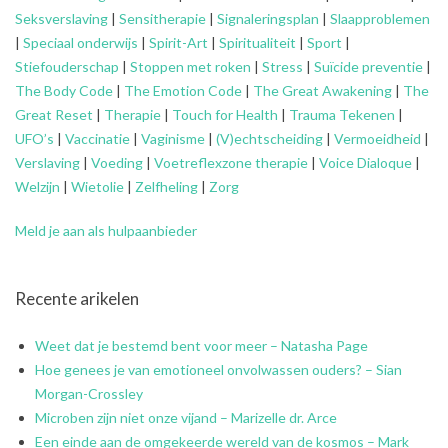
Seksverslaving
|
Sensitherapie
|
Signaleringsplan
|
Slaapproblemen
|
Speciaal onderwijs
|
Spirit-Art
|
Spiritualiteit
|
Sport
|
Stiefouderschap
|
Stoppen met roken
|
Stress
|
Suïcide preventie
|
The Body Code
|
The Emotion Code
|
The Great Awakening
|
The
Great Reset
|
Therapie
|
Touch for Health
|
Trauma Tekenen
|
UFO’s
|
Vaccinatie
|
Vaginisme
|
(V)echtscheiding
|
Vermoeidheid
|
Verslaving
|
Voeding
|
Voetreflexzone therapie
|
Voice Dialoque
|
Welzijn
|
Wietolie
|
Zelfheling
|
Zorg
Meld je aan als hulpaanbieder
Recente arikelen
Weet dat je bestemd bent voor meer – Natasha Page
Hoe genees je van emotioneel onvolwassen ouders? – Sian
Morgan-Crossley
Microben zijn niet onze vijand – Marizelle dr. Arce
Een einde aan de omgekeerde wereld van de kosmos – Mark