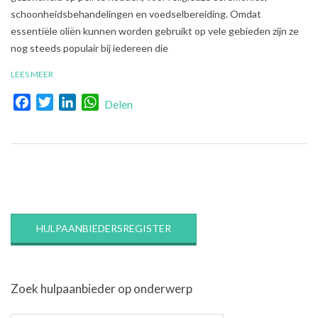
schoonheidsbehandelingen en voedselbereiding. Omdat
essentiële oliën kunnen worden gebruikt op vele gebieden zijn ze
nog steeds populair bij iedereen die
LEES MEER
Facebook
Twitter
LinkedIn
WhatsApp
Delen
HULPAANBIEDERSREGISTER
Zoek hulpaanbieder op onderwerp