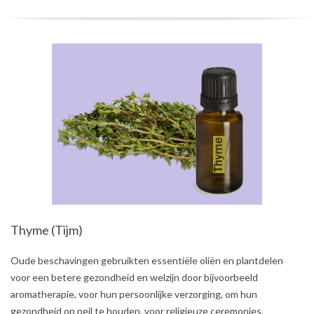
Thyme (Tijm)
2021-
Oude beschavingen gebruikten essentiële oliën en plantdelen
08-
voor een betere gezondheid en welzijn door bijvoorbeeld
02
aromatherapie, voor hun persoonlijke verzorging, om hun
gezondheid op peil te houden, voor religieuze ceremonies,