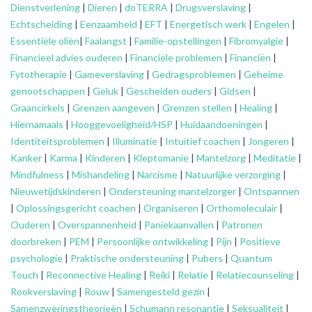
Dienstverlening
|
Dieren
|
doTERRA
|
Drugsverslaving
|
Echtscheiding
|
Eenzaamheid
|
EFT
|
Energetisch werk
|
Engelen
|
Essentiële oliën
|
Faalangst
|
Familie-opstellingen
|
Fibromyalgie
|
Financieel advies ouderen
|
Financiële problemen
|
Financiën
|
Fytotherapie
|
Gameverslaving
|
Gedragsproblemen
|
Geheime
genootschappen
|
Geluk
|
Gescheiden ouders
|
Gidsen
|
Graancirkels
|
Grenzen aangeven
|
Grenzen stellen
|
Healing
|
Hiernamaals
|
Hooggevoeligheid/HSP
|
Huidaandoeningen
|
Identiteitsproblemen
|
Illuminatie
|
Intuïtief coachen
|
Jongeren
|
Kanker
|
Karma
|
Kinderen
|
Kleptomanie
|
Mantelzorg
|
Meditatie
|
Mindfulness
|
Mishandeling
|
Narcisme
|
Natuurlijke verzorging
|
Nieuwetijdskinderen
|
Ondersteuning
mantelzorger
|
Ontspannen
|
Oplossingsgericht coachen
|
Organiseren
|
Orthomoleculair
|
Ouderen
|
Overspannenheid
|
Paniekaanvallen
|
Patronen
doorbreken
|
PEM
|
Persoonlijke ontwikkeling
|
Pijn
|
Positieve
psychologie
|
Praktische ondersteuning
|
Pubers
|
Quantum
Touch
|
Reconnective Healing
|
Reiki
|
Relatie
|
Relatiecounseling
|
Rookverslaving
|
Rouw
|
Samengesteld gezin
|
Samenzweringstheorieën
|
Schumann resonantie
|
Seksualiteit
|