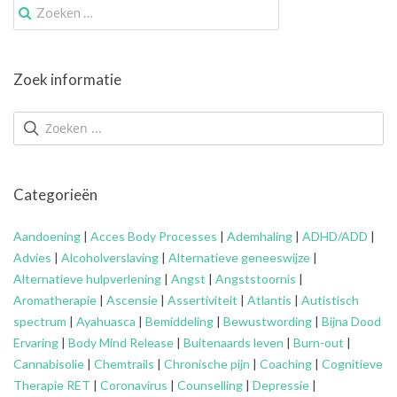
Zoek
naar:
Zoek informatie
Categorieën
Aandoening
|
Acces Body Processes
|
Ademhaling
|
ADHD/ADD
|
Advies
|
Alcoholverslaving
|
Alternatieve geneeswijze
|
Alternatieve hulpverlening
|
Angst
|
Angststoornis
|
Aromatherapie
|
Ascensie
|
Assertiviteit
|
Atlantis
|
Autistisch
spectrum
|
Ayahuasca
|
Bemiddeling
|
Bewustwording
|
Bijna Dood
Ervaring
|
Body Mind Release
|
Buitenaards leven
|
Burn-out
|
Cannabisolie
|
Chemtrails
|
Chronische pijn
|
Coaching
|
Cognitieve
Therapie RET
|
Coronavirus
|
Counselling
|
Depressie
|