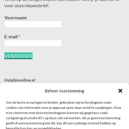
voor onze nieuwsbrief:
Voornaam
E-mail
*
Hulplijnonline.nl
T | 085-0657494
Beheer toestemming
E | info@hulplijnonline.nl
Om de beste ervaringen te bieden, gebruiken wij technologieën zoals
Contactformulier
cookies om informatie over je apparaat op te slaan en/of te raadplegen. Door
in te stemmen met deze technologieën kunnen wij gegevens zoals
Over Hulplijnonline.nl
surfgedrag of unieke ID's op deze site verwerken. Als je geen toestemming
Het team van Hulplijnonline.nl
geeft of uw toestemming intrekt, kan dit een nadelige invloed hebben op
bepaalde functies en mogelijkheden.