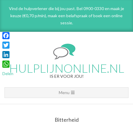
Skip
Vind de hulpverlener die bij jou past. Bel 0900-0330 en maak je
to
keuze (€0,70 p/min), maak een belafspraak
of boek een online
content
sessie.
Facebook
Twitter
LinkedIn
HULPLIJNONLINE.NL
WhatsApp
Delen
IS ER VOOR JOU!
Primary
Menu
Navigation
Menu
Bitterheid