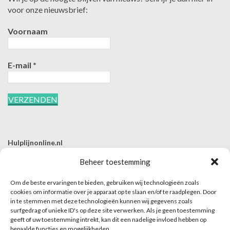
voor onze nieuwsbrief:
Voornaam
E-mail
*
Hulplijnonline.nl
T | 085-0657494
Beheer toestemming
E | info@hulplijnonline.nl
Om de beste ervaringen te bieden, gebruiken wij technologieën zoals
Contactformulier
cookies om informatie over je apparaat op te slaan en/of te raadplegen. Door
in te stemmen met deze technologieën kunnen wij gegevens zoals
Over Hulplijnonline.nl
surfgedrag of unieke ID's op deze site verwerken. Als je geen toestemming
Het team van Hulplijnonline.nl
geeft of uw toestemming intrekt, kan dit een nadelige invloed hebben op
bepaalde functies en mogelijkheden.