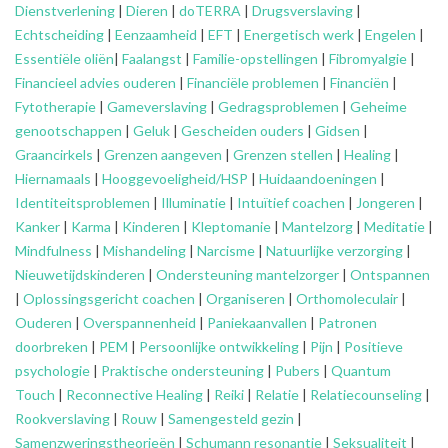
Dienstverlening
|
Dieren
|
doTERRA
|
Drugsverslaving
|
Echtscheiding
|
Eenzaamheid
|
EFT
|
Energetisch werk
|
Engelen
|
Essentiële oliën
|
Faalangst
|
Familie-opstellingen
|
Fibromyalgie
|
Financieel advies ouderen
|
Financiële problemen
|
Financiën
|
Fytotherapie
|
Gameverslaving
|
Gedragsproblemen
|
Geheime
genootschappen
|
Geluk
|
Gescheiden ouders
|
Gidsen
|
Graancirkels
|
Grenzen aangeven
|
Grenzen stellen
|
Healing
|
Hiernamaals
|
Hooggevoeligheid/HSP
|
Huidaandoeningen
|
Identiteitsproblemen
|
Illuminatie
|
Intuïtief coachen
|
Jongeren
|
Kanker
|
Karma
|
Kinderen
|
Kleptomanie
|
Mantelzorg
|
Meditatie
|
Mindfulness
|
Mishandeling
|
Narcisme
|
Natuurlijke verzorging
|
Nieuwetijdskinderen
|
Ondersteuning
mantelzorger
|
Ontspannen
|
Oplossingsgericht coachen
|
Organiseren
|
Orthomoleculair
|
Ouderen
|
Overspannenheid
|
Paniekaanvallen
|
Patronen
doorbreken
|
PEM
|
Persoonlijke ontwikkeling
|
Pijn
|
Positieve
psychologie
|
Praktische ondersteuning
|
Pubers
|
Quantum
Touch
|
Reconnective Healing
|
Reiki
|
Relatie
|
Relatiecounseling
|
Rookverslaving
|
Rouw
|
Samengesteld gezin
|
Samenzweringstheorieën
|
Schumann resonantie
|
Seksualiteit
|