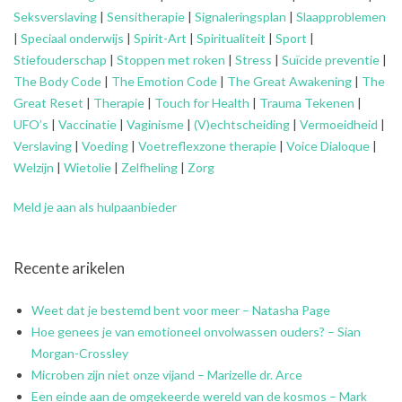
Seksverslaving
|
Sensitherapie
|
Signaleringsplan
|
Slaapproblemen
|
Speciaal onderwijs
|
Spirit-Art
|
Spiritualiteit
|
Sport
|
Stiefouderschap
|
Stoppen met roken
|
Stress
|
Suïcide preventie
|
The Body Code
|
The Emotion Code
|
The Great Awakening
|
The
Great Reset
|
Therapie
|
Touch for Health
|
Trauma Tekenen
|
UFO’s
|
Vaccinatie
|
Vaginisme
|
(V)echtscheiding
|
Vermoeidheid
|
Verslaving
|
Voeding
|
Voetreflexzone therapie
|
Voice Dialoque
|
Welzijn
|
Wietolie
|
Zelfheling
|
Zorg
Meld je aan als hulpaanbieder
Recente arikelen
Weet dat je bestemd bent voor meer – Natasha Page
Hoe genees je van emotioneel onvolwassen ouders? – Sian
Morgan-Crossley
Microben zijn niet onze vijand – Marizelle dr. Arce
Een einde aan de omgekeerde wereld van de kosmos – Mark