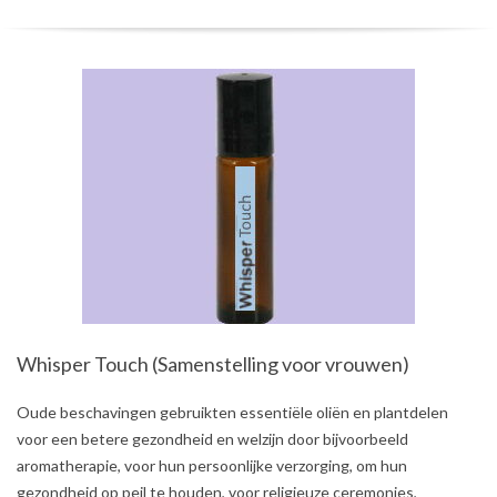
Whisper Touch (Samenstelling voor vrouwen)
2021-
Oude beschavingen gebruikten essentiële oliën en plantdelen
08-
voor een betere gezondheid en welzijn door bijvoorbeeld
03
aromatherapie, voor hun persoonlijke verzorging, om hun
gezondheid op peil te houden, voor religieuze ceremonies,