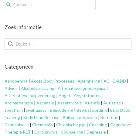
Zoek
naar:
Zoek informatie
Categorieën
Aandoening
|
Acces Body Processes
|
Ademhaling
|
ADHD/ADD
|
Advies
|
Alcoholverslaving
|
Alternatieve geneeswijze
|
Alternatieve hulpverlening
|
Angst
|
Angststoornis
|
Aromatherapie
|
Ascensie
|
Assertiviteit
|
Atlantis
|
Autistisch
spectrum
|
Ayahuasca
|
Bemiddeling
|
Bewustwording
|
Bijna Dood
Ervaring
|
Body Mind Release
|
Buitenaards leven
|
Burn-out
|
Cannabisolie
|
Chemtrails
|
Chronische pijn
|
Coaching
|
Cognitieve
Therapie RET
|
Coronavirus
|
Counselling
|
Depressie
|