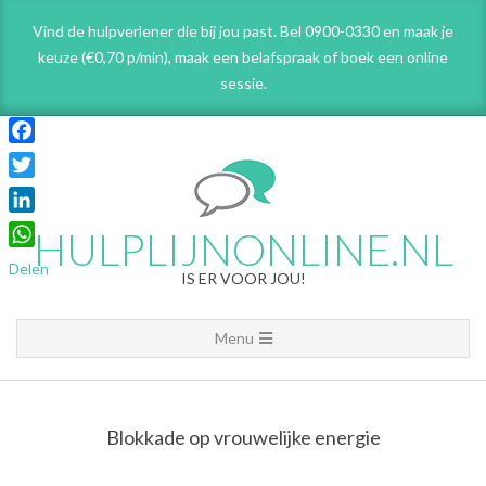
Skip
Vind de hulpverlener die bij jou past. Bel 0900-0330 en maak je
to
keuze (€0,70 p/min), maak een belafspraak
of boek een online
content
sessie.
Facebook
Twitter
LinkedIn
HULPLIJNONLINE.NL
WhatsApp
Delen
IS ER VOOR JOU!
Primary
Menu
Navigation
Menu
Blokkade op vrouwelijke energie