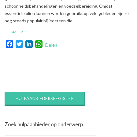
schoonheidsbehandelingen en voedselbereiding. Omdat
essentiële oliën kunnen worden gebruikt op vele gebieden zijn ze
nog steeds populair bij iedereen die
LEES MEER
Facebook
Twitter
LinkedIn
WhatsApp
Delen
HULPAANBIEDERSREGISTER
Zoek hulpaanbieder op onderwerp