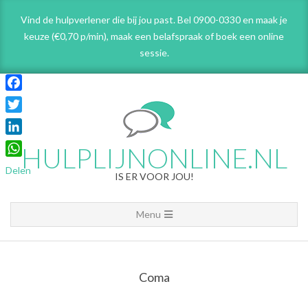
Skip
Vind de hulpverlener die bij jou past. Bel 0900-0330 en maak je
to
keuze (€0,70 p/min), maak een belafspraak
of boek een online
content
sessie.
Facebook
Twitter
LinkedIn
HULPLIJNONLINE.NL
WhatsApp
Delen
IS ER VOOR JOU!
Primary
Menu
Navigation
Menu
Coma