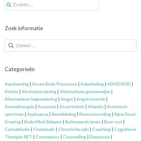
Zoek
naar:
Zoek informatie
Categorieën
Aandoening
|
Acces Body Processes
|
Ademhaling
|
ADHD/ADD
|
Advies
|
Alcoholverslaving
|
Alternatieve geneeswijze
|
Alternatieve hulpverlening
|
Angst
|
Angststoornis
|
Aromatherapie
|
Ascensie
|
Assertiviteit
|
Atlantis
|
Autistisch
spectrum
|
Ayahuasca
|
Bemiddeling
|
Bewustwording
|
Bijna Dood
Ervaring
|
Body Mind Release
|
Buitenaards leven
|
Burn-out
|
Cannabisolie
|
Chemtrails
|
Chronische pijn
|
Coaching
|
Cognitieve
Therapie RET
|
Coronavirus
|
Counselling
|
Depressie
|