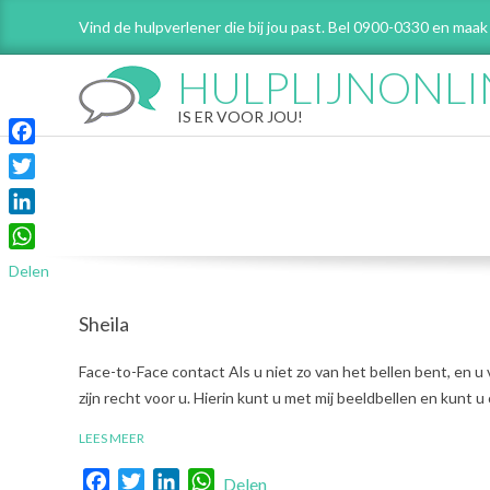
Skip
Vind de hulpverlener die bij jou past. Bel 0900-0330 en maak
to
content
HULPLIJNONLI
IS ER VOOR JOU!
Facebook
Twitter
LinkedIn
WhatsApp
Delen
Sheila
2023-
Face-to-Face contact Als u niet zo van het bellen bent, en u
03-
zijn recht voor u. Hierin kunt u met mij beeldbellen en kunt 
22
LEES MEER
Facebook
Twitter
LinkedIn
WhatsApp
Delen