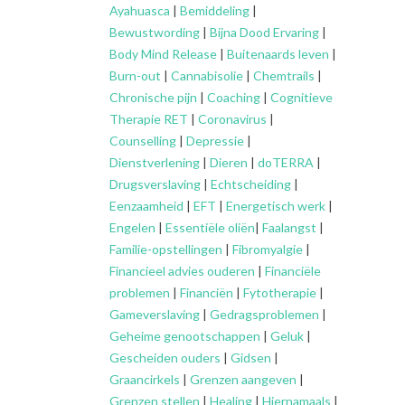
Ayahuasca
|
Bemiddeling
|
Bewustwording
|
Bijna Dood Ervaring
|
Body Mind Release
|
Buitenaards leven
|
Burn-out
|
Cannabisolie
|
Chemtrails
|
Chronische pijn
|
Coaching
|
Cognitieve
Therapie RET
|
Coronavirus
|
Counselling
|
Depressie
|
Dienstverlening
|
Dieren
|
doTERRA
|
Drugsverslaving
|
Echtscheiding
|
Eenzaamheid
|
EFT
|
Energetisch werk
|
Engelen
|
Essentiële oliën
|
Faalangst
|
Familie-opstellingen
|
Fibromyalgie
|
Financieel advies ouderen
|
Financiële
problemen
|
Financiën
|
Fytotherapie
|
Gameverslaving
|
Gedragsproblemen
|
Geheime genootschappen
|
Geluk
|
Gescheiden ouders
|
Gidsen
|
Graancirkels
|
Grenzen aangeven
|
Grenzen stellen
|
Healing
|
Hiernamaals
|