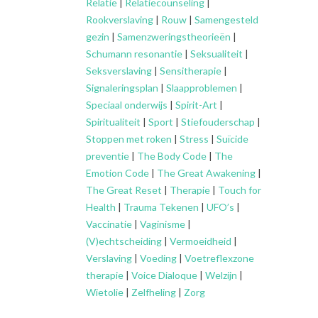
Relatie
|
Relatiecounseling
|
Rookverslaving
|
Rouw
|
Samengesteld
gezin
|
Samenzweringstheorieën
|
Schumann resonantie
|
Seksualiteit
|
Seksverslaving
|
Sensitherapie
|
Signaleringsplan
|
Slaapproblemen
|
Speciaal onderwijs
|
Spirit-Art
|
Spiritualiteit
|
Sport
|
Stiefouderschap
|
Stoppen met roken
|
Stress
|
Suïcide
preventie
|
The Body Code
|
The
Emotion Code
|
The Great Awakening
|
The Great Reset
|
Therapie
|
Touch for
Health
|
Trauma Tekenen
|
UFO’s
|
Vaccinatie
|
Vaginisme
|
(V)echtscheiding
|
Vermoeidheid
|
Verslaving
|
Voeding
|
Voetreflexzone
therapie
|
Voice Dialoque
|
Welzijn
|
Wietolie
|
Zelfheling
|
Zorg