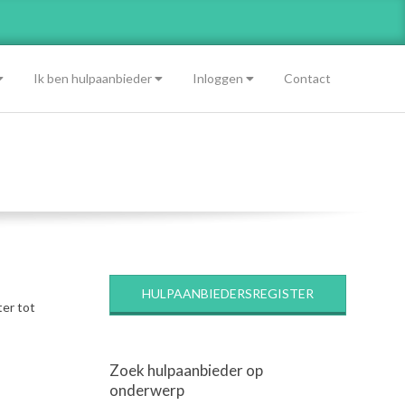
Ik ben hulpaanbieder
Inloggen
Contact
HULPAANBIEDERSREGISTER
ter tot
Zoek hulpaanbieder op
onderwerp