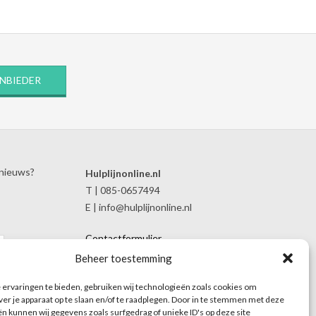
ANBIEDER
 nieuws?
Hulplijnonline.nl
T | 085-0657494
E | info@hulplijnonline.nl
Contactformulier
Over Hulplijnonline.nl
Beheer toestemming
Het team van Hulplijnonline.nl
ervaringen te bieden, gebruiken wij technologieën zoals cookies om
ver je apparaat op te slaan en/of te raadplegen. Door in te stemmen met deze
n kunnen wij gegevens zoals surfgedrag of unieke ID's op deze site