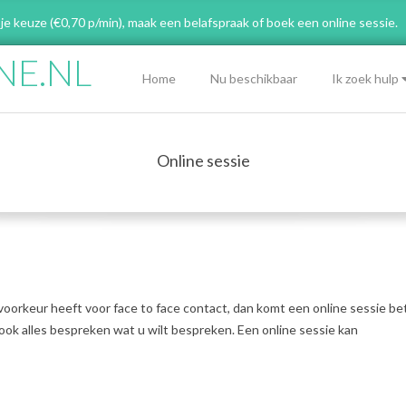
 je keuze (€0,70 p/min), maak een belafspraak
of boek een online sessie.
NE.NL
Primary
Home
Nu beschikbaar
Ik zoek hulp
Navigation
Menu
Online sessie
 voorkeur heeft voor face to face contact, dan komt een online sessie be
u ook alles bespreken wat u wilt bespreken. Een online sessie kan