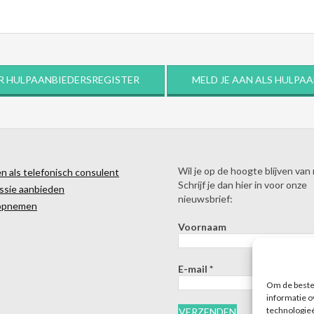
R HULPAANBIEDERSREGISTER
MELD JE AAN ALS HULPA
Wil je op de hoogte blijven van
 als telefonisch consulent
Schrijf je dan hier in voor onze
ssie aanbieden
nieuwsbrief:
opnemen
Voornaam
E-mail
*
Om de beste 
informatie o
technologieë