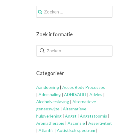
Zoek
naar:
Zoek informatie
Categorieën
Aandoening
|
Acces Body Processes
|
Ademhaling
|
ADHD/ADD
|
Advies
|
Alcoholverslaving
|
Alternatieve
geneeswijze
|
Alternatieve
hulpverlening
|
Angst
|
Angststoornis
|
Aromatherapie
|
Ascensie
|
Assertiviteit
|
Atlantis
|
Autistisch spectrum
|