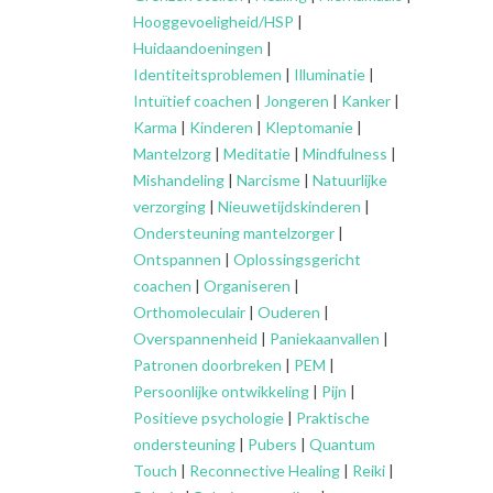
Hooggevoeligheid/HSP
|
Huidaandoeningen
|
Identiteitsproblemen
|
Illuminatie
|
Intuïtief coachen
|
Jongeren
|
Kanker
|
Karma
|
Kinderen
|
Kleptomanie
|
Mantelzorg
|
Meditatie
|
Mindfulness
|
Mishandeling
|
Narcisme
|
Natuurlijke
verzorging
|
Nieuwetijdskinderen
|
Ondersteuning
mantelzorger
|
Ontspannen
|
Oplossingsgericht
coachen
|
Organiseren
|
Orthomoleculair
|
Ouderen
|
Overspannenheid
|
Paniekaanvallen
|
Patronen doorbreken
|
PEM
|
Persoonlijke ontwikkeling
|
Pijn
|
Positieve psychologie
|
Praktische
ondersteuning
|
Pubers
|
Quantum
Touch
|
Reconnective Healing
|
Reiki
|