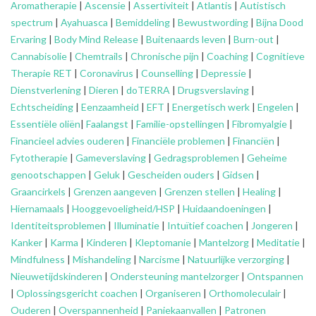
Aromatherapie
|
Ascensie
|
Assertiviteit
|
Atlantis
|
Autistisch
spectrum
|
Ayahuasca
|
Bemiddeling
|
Bewustwording
|
Bijna Dood
Ervaring
|
Body Mind Release
|
Buitenaards leven
|
Burn-out
|
Cannabisolie
|
Chemtrails
|
Chronische pijn
|
Coaching
|
Cognitieve
Therapie RET
|
Coronavirus
|
Counselling
|
Depressie
|
Dienstverlening
|
Dieren
|
doTERRA
|
Drugsverslaving
|
Echtscheiding
|
Eenzaamheid
|
EFT
|
Energetisch werk
|
Engelen
|
Essentiële oliën
|
Faalangst
|
Familie-opstellingen
|
Fibromyalgie
|
Financieel advies ouderen
|
Financiële problemen
|
Financiën
|
Fytotherapie
|
Gameverslaving
|
Gedragsproblemen
|
Geheime
genootschappen
|
Geluk
|
Gescheiden ouders
|
Gidsen
|
Graancirkels
|
Grenzen aangeven
|
Grenzen stellen
|
Healing
|
Hiernamaals
|
Hooggevoeligheid/HSP
|
Huidaandoeningen
|
Identiteitsproblemen
|
Illuminatie
|
Intuïtief coachen
|
Jongeren
|
Kanker
|
Karma
|
Kinderen
|
Kleptomanie
|
Mantelzorg
|
Meditatie
|
Mindfulness
|
Mishandeling
|
Narcisme
|
Natuurlijke verzorging
|
Nieuwetijdskinderen
|
Ondersteuning
mantelzorger
|
Ontspannen
|
Oplossingsgericht coachen
|
Organiseren
|
Orthomoleculair
|
Ouderen
|
Overspannenheid
|
Paniekaanvallen
|
Patronen