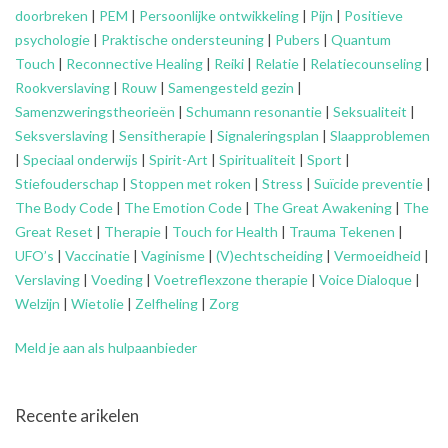
doorbreken
|
PEM
|
Persoonlijke ontwikkeling
|
Pijn
|
Positieve
psychologie
|
Praktische ondersteuning
|
Pubers
|
Quantum
Touch
|
Reconnective Healing
|
Reiki
|
Relatie
|
Relatiecounseling
|
Rookverslaving
|
Rouw
|
Samengesteld gezin
|
Samenzweringstheorieën
|
Schumann resonantie
|
Seksualiteit
|
Seksverslaving
|
Sensitherapie
|
Signaleringsplan
|
Slaapproblemen
|
Speciaal onderwijs
|
Spirit-Art
|
Spiritualiteit
|
Sport
|
Stiefouderschap
|
Stoppen met roken
|
Stress
|
Suïcide preventie
|
The Body Code
|
The Emotion Code
|
The Great Awakening
|
The
Great Reset
|
Therapie
|
Touch for Health
|
Trauma Tekenen
|
UFO’s
|
Vaccinatie
|
Vaginisme
|
(V)echtscheiding
|
Vermoeidheid
|
Verslaving
|
Voeding
|
Voetreflexzone therapie
|
Voice Dialoque
|
Welzijn
|
Wietolie
|
Zelfheling
|
Zorg
Meld je aan als hulpaanbieder
Recente arikelen