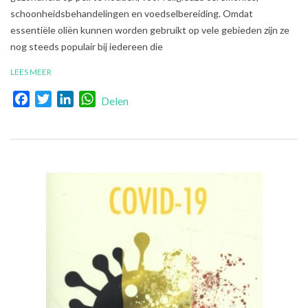
schoonheidsbehandelingen en voedselbereiding. Omdat
essentiële oliën kunnen worden gebruikt op vele gebieden zijn ze
nog steeds populair bij iedereen die
LEES MEER
Facebook
Twitter
LinkedIn
WhatsApp
Delen