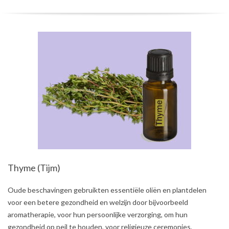
Thyme (Tijm)
2021-
Oude beschavingen gebruikten essentiële oliën en plantdelen
08-
voor een betere gezondheid en welzijn door bijvoorbeeld
02
aromatherapie, voor hun persoonlijke verzorging, om hun
gezondheid op peil te houden, voor religieuze ceremonies,