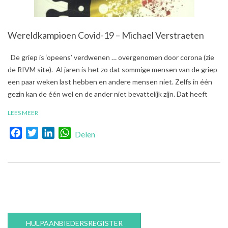
Wereldkampioen Covid-19 – Michael Verstraeten
2021-
De griep is ‘opeens’ verdwenen … overgenomen door corona (zie
04-
de RIVM site). Al jaren is het zo dat sommige mensen van de griep
01
een paar weken last hebben en andere mensen niet. Zelfs in één
gezin kan de één wel en de ander niet bevattelijk zijn. Dat heeft
LEES MEER
Facebook
Twitter
LinkedIn
WhatsApp
Delen
HULPAANBIEDERSREGISTER