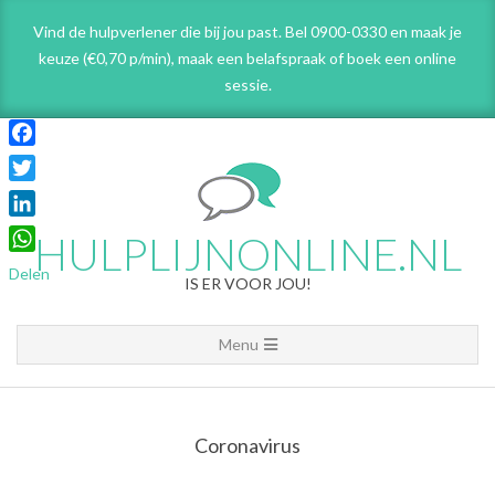
Skip
Vind de hulpverlener die bij jou past. Bel 0900-0330 en maak je
to
keuze (€0,70 p/min), maak een belafspraak
of boek een online
content
sessie.
Facebook
Twitter
LinkedIn
HULPLIJNONLINE.NL
WhatsApp
Delen
IS ER VOOR JOU!
Primary
Menu
Navigation
Menu
Coronavirus