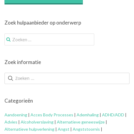
Zoek hulpaanbieder op onderwerp
Zoek
naar:
Zoek informatie
Categorieën
Aandoening
|
Acces Body Processes
|
Ademhaling
|
ADHD/ADD
|
Advies
|
Alcoholverslaving
|
Alternatieve geneeswijze
|
Alternatieve hulpverlening
|
Angst
|
Angststoornis
|