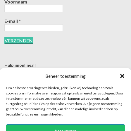
Voornaam
E-mail
*
Hulplijnonline.nl
T | 085-0657494
Beheer toestemming
E | info@hulplijnonline.nl
Om de beste ervaringen te bieden, gebruiken wij technologieën zoals
Contactformulier
cookies om informatie over je apparaat op te slaan en/of te raadplegen. Door
in te stemmen met deze technologieën kunnen wij gegevens zoals
Over Hulplijnonline.nl
surfgedrag of unieke ID's op deze site verwerken. Als je geen toestemming
Het team van Hulplijnonline.nl
geeft of uw toestemming intrekt, kan dit een nadelige invloed hebben op
bepaalde functies en mogelijkheden.
Accepteren