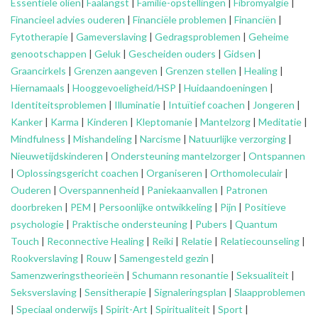
Essentiële oliën
|
Faalangst
|
Familie-opstellingen
|
Fibromyalgie
|
Financieel advies ouderen
|
Financiële problemen
|
Financiën
|
Fytotherapie
|
Gameverslaving
|
Gedragsproblemen
|
Geheime
genootschappen
|
Geluk
|
Gescheiden ouders
|
Gidsen
|
Graancirkels
|
Grenzen aangeven
|
Grenzen stellen
|
Healing
|
Hiernamaals
|
Hooggevoeligheid/HSP
|
Huidaandoeningen
|
Identiteitsproblemen
|
Illuminatie
|
Intuïtief coachen
|
Jongeren
|
Kanker
|
Karma
|
Kinderen
|
Kleptomanie
|
Mantelzorg
|
Meditatie
|
Mindfulness
|
Mishandeling
|
Narcisme
|
Natuurlijke verzorging
|
Nieuwetijdskinderen
|
Ondersteuning
mantelzorger
|
Ontspannen
|
Oplossingsgericht coachen
|
Organiseren
|
Orthomoleculair
|
Ouderen
|
Overspannenheid
|
Paniekaanvallen
|
Patronen
doorbreken
|
PEM
|
Persoonlijke ontwikkeling
|
Pijn
|
Positieve
psychologie
|
Praktische ondersteuning
|
Pubers
|
Quantum
Touch
|
Reconnective Healing
|
Reiki
|
Relatie
|
Relatiecounseling
|
Rookverslaving
|
Rouw
|
Samengesteld gezin
|
Samenzweringstheorieën
|
Schumann resonantie
|
Seksualiteit
|
Seksverslaving
|
Sensitherapie
|
Signaleringsplan
|
Slaapproblemen
|
Speciaal onderwijs
|
Spirit-Art
|
Spiritualiteit
|
Sport
|