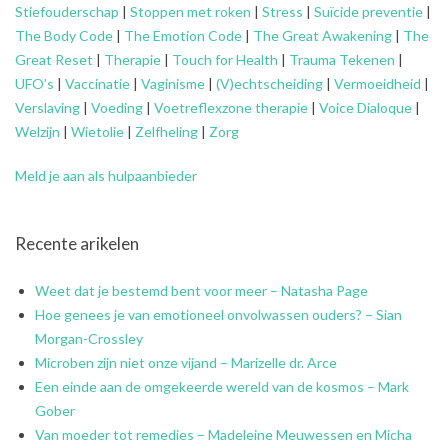
Stiefouderschap
|
Stoppen met roken
|
Stress
|
Suïcide preventie
|
The Body Code
|
The Emotion Code
|
The Great Awakening
|
The
Great Reset
|
Therapie
|
Touch for Health
|
Trauma Tekenen
|
UFO’s
|
Vaccinatie
|
Vaginisme
|
(V)echtscheiding
|
Vermoeidheid
|
Verslaving
|
Voeding
|
Voetreflexzone therapie
|
Voice Dialoque
|
Welzijn
|
Wietolie
|
Zelfheling
|
Zorg
Meld je aan als hulpaanbieder
Recente arikelen
Weet dat je bestemd bent voor meer – Natasha Page
Hoe genees je van emotioneel onvolwassen ouders? – Sian
Morgan-Crossley
Microben zijn niet onze vijand – Marizelle dr. Arce
Een einde aan de omgekeerde wereld van de kosmos – Mark
Gober
Van moeder tot remedies – Madeleine Meuwessen en Micha