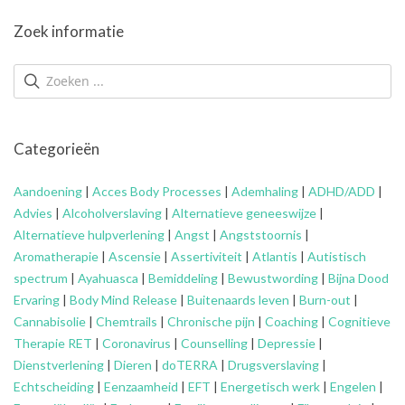
Zoek informatie
Categorieën
Aandoening
|
Acces Body Processes
|
Ademhaling
|
ADHD/ADD
|
Advies
|
Alcoholverslaving
|
Alternatieve geneeswijze
|
Alternatieve hulpverlening
|
Angst
|
Angststoornis
|
Aromatherapie
|
Ascensie
|
Assertiviteit
|
Atlantis
|
Autistisch
spectrum
|
Ayahuasca
|
Bemiddeling
|
Bewustwording
|
Bijna Dood
Ervaring
|
Body Mind Release
|
Buitenaards leven
|
Burn-out
|
Cannabisolie
|
Chemtrails
|
Chronische pijn
|
Coaching
|
Cognitieve
Therapie RET
|
Coronavirus
|
Counselling
|
Depressie
|
Dienstverlening
|
Dieren
|
doTERRA
|
Drugsverslaving
|
Echtscheiding
|
Eenzaamheid
|
EFT
|
Energetisch werk
|
Engelen
|