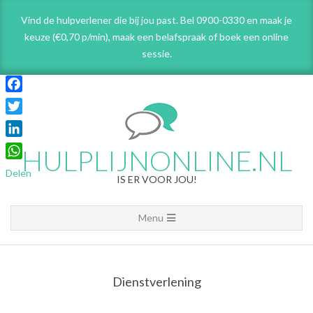
Skip
Vind de hulpverlener die bij jou past. Bel 0900-0330 en maak je
to
keuze (€0,70 p/min), maak een belafspraak
of boek een online
content
sessie.
Facebook
Twitter
LinkedIn
HULPLIJNONLINE.NL
WhatsApp
Delen
IS ER VOOR JOU!
Primary
Menu
Navigation
Menu
Dienstverlening