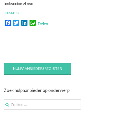
herkenning of een
LEES MEER
Facebook
Twitter
LinkedIn
WhatsApp
Delen
HULPAANBIEDERSREGISTER
Zoek hulpaanbieder op onderwerp
Zoek
naar: