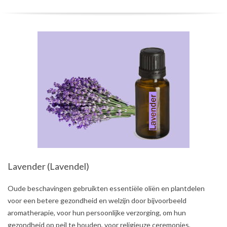
Lavender (Lavendel)
2021-
Oude beschavingen gebruikten essentiële oliën en plantdelen
08-
voor een betere gezondheid en welzijn door bijvoorbeeld
01
aromatherapie, voor hun persoonlijke verzorging, om hun
gezondheid op peil te houden, voor religieuze ceremonies,