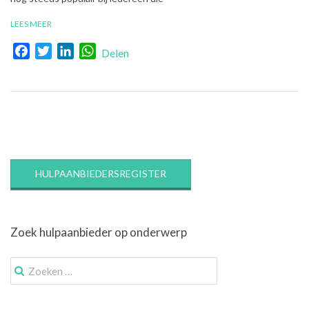
LEES MEER
Facebook
Twitter
LinkedIn
WhatsApp
Delen
HULPAANBIEDERSREGISTER
Zoek hulpaanbieder op onderwerp
Zoek
naar: