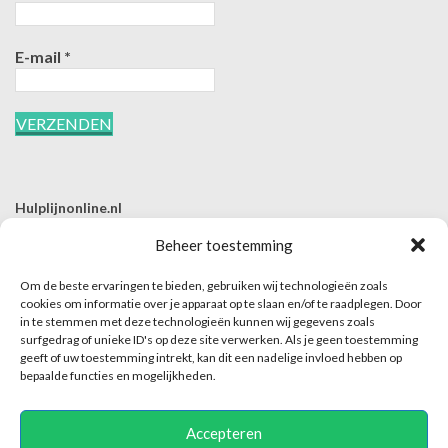
E-mail
*
Hulplijnonline.nl
T | 085-0657494
Beheer toestemming
E | info@hulplijnonline.nl
Om de beste ervaringen te bieden, gebruiken wij technologieën zoals
Contactformulier
cookies om informatie over je apparaat op te slaan en/of te raadplegen. Door
in te stemmen met deze technologieën kunnen wij gegevens zoals
Over Hulplijnonline.nl
surfgedrag of unieke ID's op deze site verwerken. Als je geen toestemming
Het team van Hulplijnonline.nl
geeft of uw toestemming intrekt, kan dit een nadelige invloed hebben op
bepaalde functies en mogelijkheden.
Accepteren