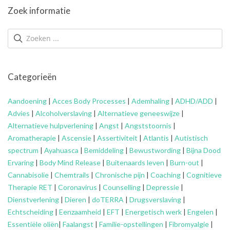
Zoek informatie
Categorieën
Aandoening
|
Acces Body Processes
|
Ademhaling
|
ADHD/ADD
|
Advies
|
Alcoholverslaving
|
Alternatieve geneeswijze
|
Alternatieve hulpverlening
|
Angst
|
Angststoornis
|
Aromatherapie
|
Ascensie
|
Assertiviteit
|
Atlantis
|
Autistisch
spectrum
|
Ayahuasca
|
Bemiddeling
|
Bewustwording
|
Bijna Dood
Ervaring
|
Body Mind Release
|
Buitenaards leven
|
Burn-out
|
Cannabisolie
|
Chemtrails
|
Chronische pijn
|
Coaching
|
Cognitieve
Therapie RET
|
Coronavirus
|
Counselling
|
Depressie
|
Dienstverlening
|
Dieren
|
doTERRA
|
Drugsverslaving
|
Echtscheiding
|
Eenzaamheid
|
EFT
|
Energetisch werk
|
Engelen
|
Essentiële oliën
|
Faalangst
|
Familie-opstellingen
|
Fibromyalgie
|