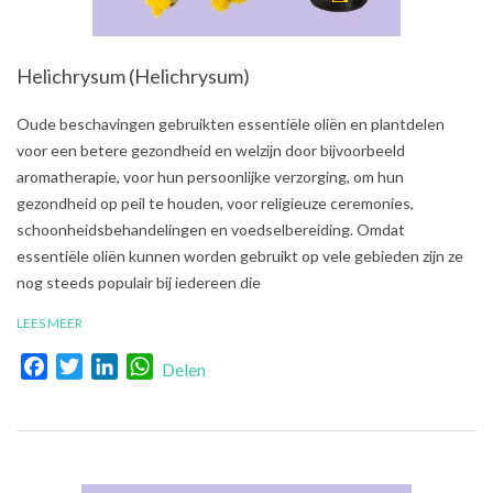
Helichrysum (Helichrysum)
2021-
Oude beschavingen gebruikten essentiële oliën en plantdelen
07-
voor een betere gezondheid en welzijn door bijvoorbeeld
31
aromatherapie, voor hun persoonlijke verzorging, om hun
gezondheid op peil te houden, voor religieuze ceremonies,
schoonheidsbehandelingen en voedselbereiding. Omdat
essentiële oliën kunnen worden gebruikt op vele gebieden zijn ze
nog steeds populair bij iedereen die
LEES MEER
Facebook
Twitter
LinkedIn
WhatsApp
Delen