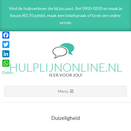
Skip
Vind de hulpverlener die bij jou past. Bel 0900-0330 en maak je
to
keuze (€0,70 p/min), maak een belafspraak
of boek een online
content
sessie.
Facebook
Twitter
LinkedIn
HULPLIJNONLINE.NL
WhatsApp
Delen
IS ER VOOR JOU!
Primary
Menu
Navigation
Menu
Duizeligheid