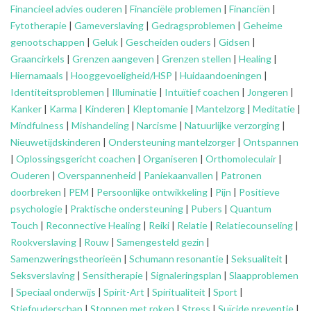
Financieel advies ouderen
|
Financiële problemen
|
Financiën
|
Fytotherapie
|
Gameverslaving
|
Gedragsproblemen
|
Geheime
genootschappen
|
Geluk
|
Gescheiden ouders
|
Gidsen
|
Graancirkels
|
Grenzen aangeven
|
Grenzen stellen
|
Healing
|
Hiernamaals
|
Hooggevoeligheid/HSP
|
Huidaandoeningen
|
Identiteitsproblemen
|
Illuminatie
|
Intuïtief coachen
|
Jongeren
|
Kanker
|
Karma
|
Kinderen
|
Kleptomanie
|
Mantelzorg
|
Meditatie
|
Mindfulness
|
Mishandeling
|
Narcisme
|
Natuurlijke verzorging
|
Nieuwetijdskinderen
|
Ondersteuning
mantelzorger
|
Ontspannen
|
Oplossingsgericht coachen
|
Organiseren
|
Orthomoleculair
|
Ouderen
|
Overspannenheid
|
Paniekaanvallen
|
Patronen
doorbreken
|
PEM
|
Persoonlijke ontwikkeling
|
Pijn
|
Positieve
psychologie
|
Praktische ondersteuning
|
Pubers
|
Quantum
Touch
|
Reconnective Healing
|
Reiki
|
Relatie
|
Relatiecounseling
|
Rookverslaving
|
Rouw
|
Samengesteld gezin
|
Samenzweringstheorieën
|
Schumann resonantie
|
Seksualiteit
|
Seksverslaving
|
Sensitherapie
|
Signaleringsplan
|
Slaapproblemen
|
Speciaal onderwijs
|
Spirit-Art
|
Spiritualiteit
|
Sport
|
Stiefouderschap
|
Stoppen met roken
|
Stress
|
Suïcide preventie
|