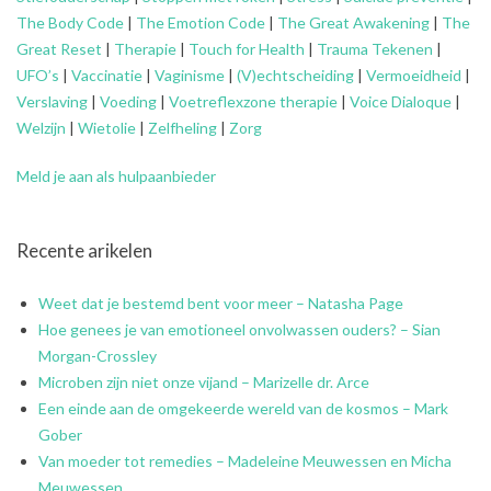
The Body Code
|
The Emotion Code
|
The Great Awakening
|
The
Great Reset
|
Therapie
|
Touch for Health
|
Trauma Tekenen
|
UFO’s
|
Vaccinatie
|
Vaginisme
|
(V)echtscheiding
|
Vermoeidheid
|
Verslaving
|
Voeding
|
Voetreflexzone therapie
|
Voice Dialoque
|
Welzijn
|
Wietolie
|
Zelfheling
|
Zorg
Meld je aan als hulpaanbieder
Recente arikelen
Weet dat je bestemd bent voor meer – Natasha Page
Hoe genees je van emotioneel onvolwassen ouders? – Sian
Morgan-Crossley
Microben zijn niet onze vijand – Marizelle dr. Arce
Een einde aan de omgekeerde wereld van de kosmos – Mark
Gober
Van moeder tot remedies – Madeleine Meuwessen en Micha
Meuwessen