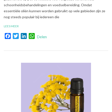
schoonheidsbehandelingen en voedselbereiding. Omdat
essentiële oliën kunnen worden gebruikt op vele gebieden zijn ze
nog steeds populair bij iedereen die
LEES MEER
Facebook
Twitter
LinkedIn
WhatsApp
Delen