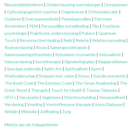
Nieuwetijdskinderen
|
Ondersteuning
mantelzorger
|
Ontspannen
|
Oplossingsgericht coachen
|
Organiseren
|
Orthomoleculair
|
Ouderen
|
Overspannenheid
|
Paniekaanvallen
|
Patronen
doorbreken
|
PEM
|
Persoonlijke ontwikkeling
|
Pijn
|
Positieve
psychologie
|
Praktische ondersteuning
|
Pubers
|
Quantum
Touch
|
Reconnective Healing
|
Reiki
|
Relatie
|
Relatiecounseling
|
Rookverslaving
|
Rouw
|
Samengesteld gezin
|
Samenzweringstheorieën
|
Schumann resonantie
|
Seksualiteit
|
Seksverslaving
|
Sensitherapie
|
Signaleringsplan
|
Slaapproblemen
|
Speciaal onderwijs
|
Spirit-Art
|
Spiritualiteit
|
Sport
|
Stiefouderschap
|
Stoppen met roken
|
Stress
|
Suïcide preventie
|
The Body Code
|
The Emotion Code
|
The Great Awakening
|
The
Great Reset
|
Therapie
|
Touch for Health
|
Trauma Tekenen
|
UFO’s
|
Vaccinatie
|
Vaginisme
|
(V)echtscheiding
|
Vermoeidheid
|
Verslaving
|
Voeding
|
Voetreflexzone therapie
|
Voice Dialoque
|
Welzijn
|
Wietolie
|
Zelfheling
|
Zorg
Meld je aan als hulpaanbieder