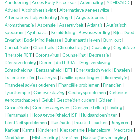
Aandoening
|
Acces Body Processes
|
Ademhaling
|
ADHD/ADD
|
Advies
|
Alcoholverslaving
|
Alternatieve geneeswijze
|
Alternatieve hulpverlening
|
Angst
|
Angststoornis
|
Aromatherapie
|
Ascensie
|
Assertiviteit
|
Atlantis
|
Autistisch
spectrum
|
Ayahuasca
|
Bemiddeling
|
Bewustwording
|
Bijna Dood
Ervaring
|
Body Mind Release
|
Buitenaards leven
|
Burn-out
|
Cannabisolie
|
Chemtrails
|
Chronische pijn
|
Coaching
|
Cognitieve
Therapie RET
|
Coronavirus
|
Counselling
|
Depressie
|
Dienstverlening
|
Dieren
|
doTERRA
|
Drugsverslaving
|
Echtscheiding
|
Eenzaamheid
|
EFT
|
Energetisch werk
|
Engelen
|
Essentiële oliën
|
Faalangst
|
Familie-opstellingen
|
Fibromyalgie
|
Financieel advies ouderen
|
Financiële problemen
|
Financiën
|
Fytotherapie
|
Gameverslaving
|
Gedragsproblemen
|
Geheime
genootschappen
|
Geluk
|
Gescheiden ouders
|
Gidsen
|
Graancirkels
|
Grenzen aangeven
|
Grenzen stellen
|
Healing
|
Hiernamaals
|
Hooggevoeligheid/HSP
|
Huidaandoeningen
|
Identiteitsproblemen
|
Illuminatie
|
Intuïtief coachen
|
Jongeren
|
Kanker
|
Karma
|
Kinderen
|
Kleptomanie
|
Mantelzorg
|
Meditatie
|
Mindfulness
|
Mishandeling
|
Narcisme
|
Natuurlijke verzorging
|