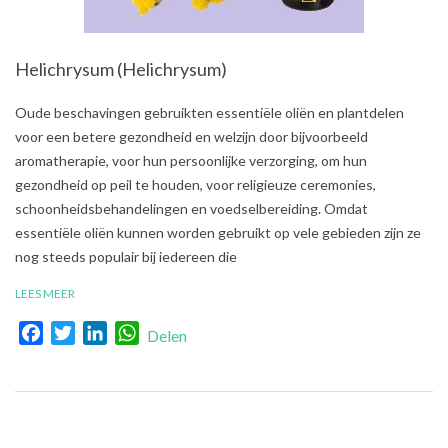
Helichrysum (Helichrysum)
2021-
Oude beschavingen gebruikten essentiële oliën en plantdelen
07-
voor een betere gezondheid en welzijn door bijvoorbeeld
31
aromatherapie, voor hun persoonlijke verzorging, om hun
gezondheid op peil te houden, voor religieuze ceremonies,
schoonheidsbehandelingen en voedselbereiding. Omdat
essentiële oliën kunnen worden gebruikt op vele gebieden zijn ze
nog steeds populair bij iedereen die
LEES MEER
Facebook
Twitter
LinkedIn
WhatsApp
Delen