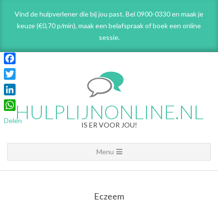
Skip
Vind de hulpverlener die bij jou past. Bel 0900-0330 en maak je
to
keuze (€0,70 p/min), maak een belafspraak
of boek een online
content
sessie.
Facebook
Twitter
LinkedIn
HULPLIJNONLINE.NL
WhatsApp
Delen
IS ER VOOR JOU!
Primary
Menu
Navigation
Menu
Eczeem