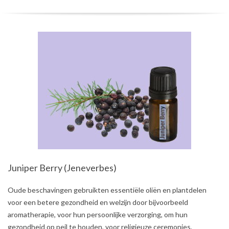
Juniper Berry (Jeneverbes)
2021-
Oude beschavingen gebruikten essentiële oliën en plantdelen
07-
voor een betere gezondheid en welzijn door bijvoorbeeld
31
aromatherapie, voor hun persoonlijke verzorging, om hun
gezondheid op peil te houden, voor religieuze ceremonies,