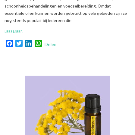
schoonheidsbehandelingen en voedselbereiding. Omdat
essentiële oliën kunnen worden gebruikt op vele gebieden zijn ze
nog steeds populair bij iedereen die
LEES MEER
Facebook
Twitter
LinkedIn
WhatsApp
Delen