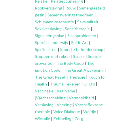
Relatie
|
Relatiecounseling
|
Rookverslaving
|
Rouw
|
Samengesteld
gezin
|
Samenzweringstheorieën
|
Schumann resonantie
|
Seksualiteit
|
Seksverslaving
|
Sensitherapie
|
Signaleringsplan
|
Slaapproblemen
|
Speciaal onderwijs
|
Spirit-Art
|
Spiritualiteit
|
Sport
|
Stiefouderschap
|
Stoppen met roken
|
Stress
|
Suïcide
preventie
|
The Body Code
|
The
Emotion Code
|
The Great Awakening
|
The Great Reset
|
Therapie
|
Touch for
Health
|
Trauma Tekenen
|
UFO’s
|
Vaccinatie
|
Vaginisme
|
(V)echtscheiding
|
Vermoeidheid
|
Verslaving
|
Voeding
|
Voetreflexzone
therapie
|
Voice Dialoque
|
Welzijn
|
Wietolie
|
Zelfheling
|
Zorg