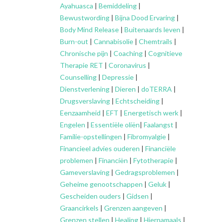
Ayahuasca
|
Bemiddeling
|
Bewustwording
|
Bijna Dood Ervaring
|
Body Mind Release
|
Buitenaards leven
|
Burn-out
|
Cannabisolie
|
Chemtrails
|
Chronische pijn
|
Coaching
|
Cognitieve
Therapie RET
|
Coronavirus
|
Counselling
|
Depressie
|
Dienstverlening
|
Dieren
|
doTERRA
|
Drugsverslaving
|
Echtscheiding
|
Eenzaamheid
|
EFT
|
Energetisch werk
|
Engelen
|
Essentiële oliën
|
Faalangst
|
Familie-opstellingen
|
Fibromyalgie
|
Financieel advies ouderen
|
Financiële
problemen
|
Financiën
|
Fytotherapie
|
Gameverslaving
|
Gedragsproblemen
|
Geheime genootschappen
|
Geluk
|
Gescheiden ouders
|
Gidsen
|
Graancirkels
|
Grenzen aangeven
|
Grenzen stellen
|
Healing
|
Hiernamaals
|