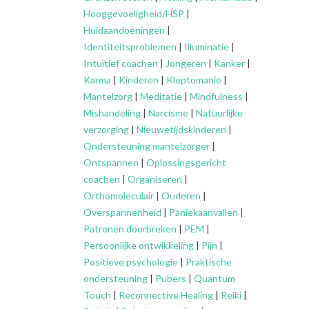
Hooggevoeligheid/HSP
|
Huidaandoeningen
|
Identiteitsproblemen
|
Illuminatie
|
Intuïtief coachen
|
Jongeren
|
Kanker
|
Karma
|
Kinderen
|
Kleptomanie
|
Mantelzorg
|
Meditatie
|
Mindfulness
|
Mishandeling
|
Narcisme
|
Natuurlijke
verzorging
|
Nieuwetijdskinderen
|
Ondersteuning
mantelzorger
|
Ontspannen
|
Oplossingsgericht
coachen
|
Organiseren
|
Orthomoleculair
|
Ouderen
|
Overspannenheid
|
Paniekaanvallen
|
Patronen doorbreken
|
PEM
|
Persoonlijke ontwikkeling
|
Pijn
|
Positieve psychologie
|
Praktische
ondersteuning
|
Pubers
|
Quantum
Touch
|
Reconnective Healing
|
Reiki
|