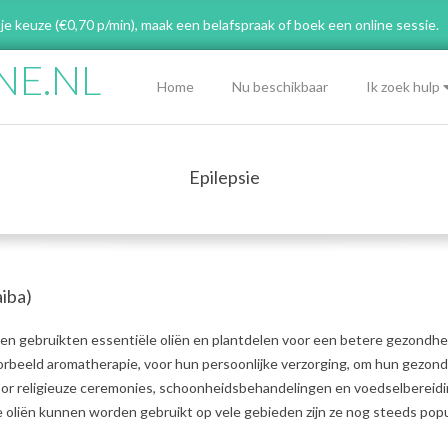
 je keuze (€0,70 p/min), maak een belafspraak
of boek een online sessie.
NE.NL
Primary
Home
Nu beschikbaar
Ik zoek hulp
Navigation
Menu
Epilepsie
iba)
n gebruikten essentiële oliën en plantdelen voor een betere gezondhe
oorbeeld aromatherapie, voor hun persoonlijke verzorging, om hun gezon
voor religieuze ceremonies, schoonheidsbehandelingen en voedselbereidi
oliën kunnen worden gebruikt op vele gebieden zijn ze nog steeds popul