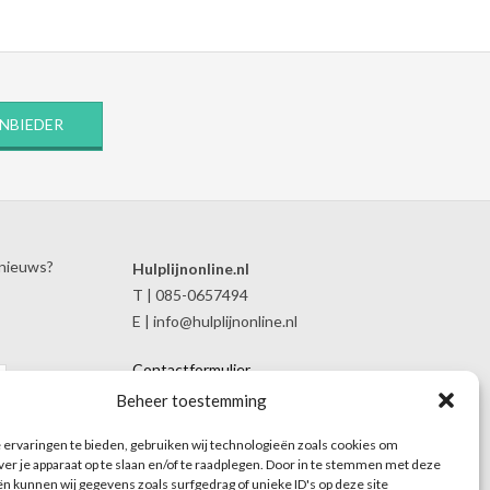
ANBIEDER
 nieuws?
Hulplijnonline.nl
T | 085-0657494
E | info@hulplijnonline.nl
Contactformulier
Over Hulplijnonline.nl
Beheer toestemming
Het team van Hulplijnonline.nl
ervaringen te bieden, gebruiken wij technologieën zoals cookies om
ver je apparaat op te slaan en/of te raadplegen. Door in te stemmen met deze
n kunnen wij gegevens zoals surfgedrag of unieke ID's op deze site