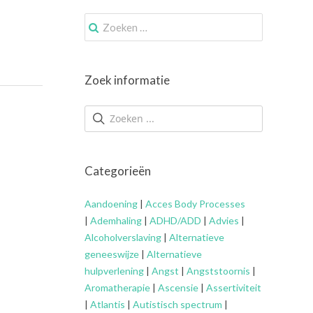
Zoek
naar:
Zoek informatie
Categorieën
Aandoening
|
Acces Body Processes
|
Ademhaling
|
ADHD/ADD
|
Advies
|
Alcoholverslaving
|
Alternatieve
geneeswijze
|
Alternatieve
hulpverlening
|
Angst
|
Angststoornis
|
Aromatherapie
|
Ascensie
|
Assertiviteit
|
Atlantis
|
Autistisch spectrum
|