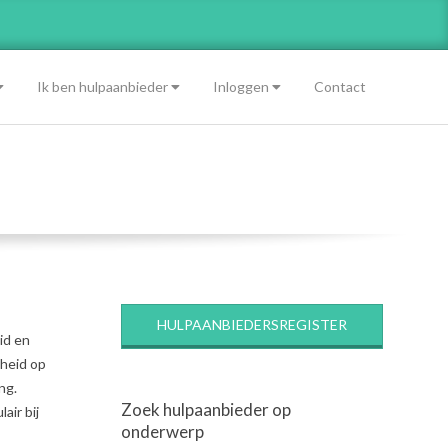
Ik ben hulpaanbieder
Inloggen
Contact
HULPAANBIEDERSREGISTER
id en
dheid op
ng.
Zoek hulpaanbieder op
air bij
onderwerp