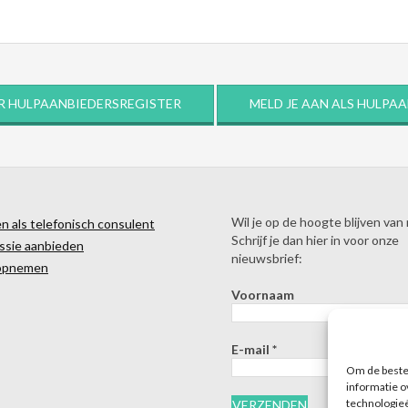
R HULPAANBIEDERSREGISTER
MELD JE AAN ALS HULPA
Wil je op de hoogte blijven van
 als telefonisch consulent
Schrijf je dan hier in voor onze
ssie aanbieden
nieuwsbrief:
opnemen
Voornaam
E-mail
*
Om de beste 
informatie o
technologieë