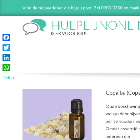
Skip
Vind de hulpverlener die bij jou past. Bel 0900-0330 en maak
to
content
HULPLIJNONLI
IS ER VOOR JOU!
Facebook
Twitter
LinkedIn
WhatsApp
Delen
Copaiba (Copa
2021-
Oude beschavinge
07-
welzijn door bijv
31
peil te houden, 
Omdat essentiële 
iedereen die