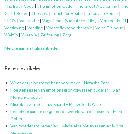
The Body Code
|
The Emotion Code
|
The Great Awakening
|
The
Great Reset
|
Therapie
|
Touch for Health
|
Trauma Tekenen
|
UFO’s
|
Vaccinatie
|
Vaginisme
|
(V)echtscheiding
|
Vermoeidheid
|
Verslaving
|
Voeding
|
Voetreflexzone therapie
|
Voice Dialoque
|
Welzijn
|
Wietolie
|
Zelfheling
|
Zorg
Meld je aan als hulpaanbieder
Recente arikelen
Weet dat je bestemd bent voor meer – Natasha Page
Hoe genees je van emotioneel onvolwassen ouders? – Sian
Morgan-Crossley
Microben zijn niet onze vijand – Marizelle dr. Arce
Een einde aan de omgekeerde wereld van de kosmos – Mark
Gober
Van moeder tot remedies – Madeleine Meuwessen en Micha
Meuwessen