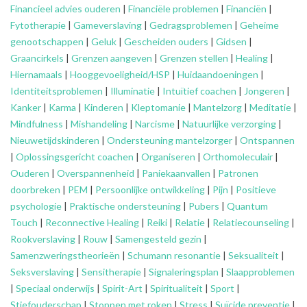
Financieel advies ouderen
|
Financiële problemen
|
Financiën
|
Fytotherapie
|
Gameverslaving
|
Gedragsproblemen
|
Geheime
genootschappen
|
Geluk
|
Gescheiden ouders
|
Gidsen
|
Graancirkels
|
Grenzen aangeven
|
Grenzen stellen
|
Healing
|
Hiernamaals
|
Hooggevoeligheid/HSP
|
Huidaandoeningen
|
Identiteitsproblemen
|
Illuminatie
|
Intuïtief coachen
|
Jongeren
|
Kanker
|
Karma
|
Kinderen
|
Kleptomanie
|
Mantelzorg
|
Meditatie
|
Mindfulness
|
Mishandeling
|
Narcisme
|
Natuurlijke verzorging
|
Nieuwetijdskinderen
|
Ondersteuning
mantelzorger
|
Ontspannen
|
Oplossingsgericht coachen
|
Organiseren
|
Orthomoleculair
|
Ouderen
|
Overspannenheid
|
Paniekaanvallen
|
Patronen
doorbreken
|
PEM
|
Persoonlijke ontwikkeling
|
Pijn
|
Positieve
psychologie
|
Praktische ondersteuning
|
Pubers
|
Quantum
Touch
|
Reconnective Healing
|
Reiki
|
Relatie
|
Relatiecounseling
|
Rookverslaving
|
Rouw
|
Samengesteld gezin
|
Samenzweringstheorieën
|
Schumann resonantie
|
Seksualiteit
|
Seksverslaving
|
Sensitherapie
|
Signaleringsplan
|
Slaapproblemen
|
Speciaal onderwijs
|
Spirit-Art
|
Spiritualiteit
|
Sport
|
Stiefouderschap
|
Stoppen met roken
|
Stress
|
Suïcide preventie
|