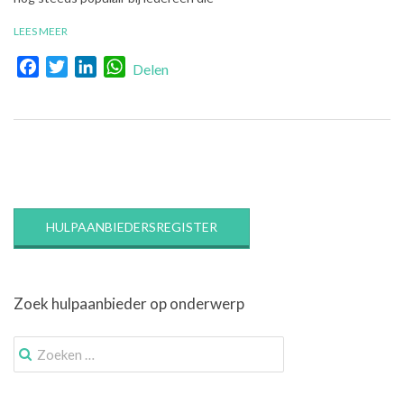
LEES MEER
Facebook
Twitter
LinkedIn
WhatsApp
Delen
HULPAANBIEDERSREGISTER
Zoek hulpaanbieder op onderwerp
Zoek
naar: