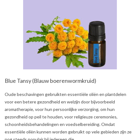
Blue Tansy (Blauw boerenwormkruid)
2021-
Oude beschavingen gebruikten essentiële oliën en plantdelen
07-
voor een betere gezondheid en welzijn door bijvoorbeeld
05
aromatherapie, voor hun persoonlijke verzorging, om hun
gezondheid op peil te houden, voor religieuze ceremonies,
schoonheidsbehandelingen en voedselbereiding. Omdat
essentiële oliën kunnen worden gebruikt op vele gebieden zijn ze
nog steeds populair bij iedereen die