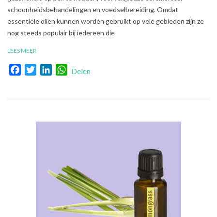
schoonheidsbehandelingen en voedselbereiding. Omdat
essentiële oliën kunnen worden gebruikt op vele gebieden zijn ze
nog steeds populair bij iedereen die
LEES MEER
Facebook
Twitter
LinkedIn
WhatsApp
Delen