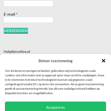
E-mail
*
Hulplijnonline.nl
T | 085-0657494
Beheer toestemming
E | info@hulplijnonline.nl
Om de beste ervaringen te bieden, gebruiken wij technologieën zoals
Contactformulier
cookies om informatie over je apparaat op te slaan en/of te raadplegen. Door
in te stemmen met deze technologieën kunnen wij gegevens zoals
Over Hulplijnonline.nl
surfgedrag of unieke ID's op deze site verwerken. Als je geen toestemming
Het team van Hulplijnonline.nl
geeft of uw toestemming intrekt, kan dit een nadelige invloed hebben op
bepaalde functies en mogelijkheden.
Accepteren