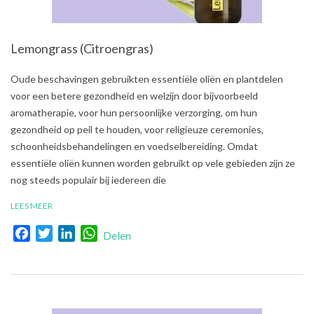
Lemongrass (Citroengras)
2021-
Oude beschavingen gebruikten essentiële oliën en plantdelen
08-
voor een betere gezondheid en welzijn door bijvoorbeeld
01
aromatherapie, voor hun persoonlijke verzorging, om hun
gezondheid op peil te houden, voor religieuze ceremonies,
schoonheidsbehandelingen en voedselbereiding. Omdat
essentiële oliën kunnen worden gebruikt op vele gebieden zijn ze
nog steeds populair bij iedereen die
LEES MEER
Facebook
Twitter
LinkedIn
WhatsApp
Delen