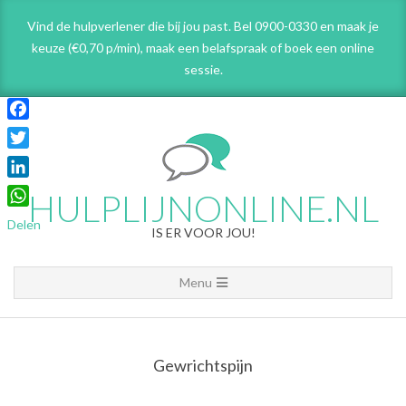
Skip
Vind de hulpverlener die bij jou past. Bel 0900-0330 en maak je
to
keuze (€0,70 p/min), maak een belafspraak
of boek een online
content
sessie.
Facebook
Twitter
LinkedIn
HULPLIJNONLINE.NL
WhatsApp
Delen
IS ER VOOR JOU!
Primary
Menu
Navigation
Menu
Gewrichtspijn