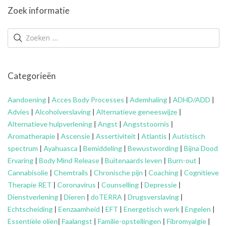
Zoek informatie
Categorieën
Aandoening
|
Acces Body Processes
|
Ademhaling
|
ADHD/ADD
|
Advies
|
Alcoholverslaving
|
Alternatieve geneeswijze
|
Alternatieve hulpverlening
|
Angst
|
Angststoornis
|
Aromatherapie
|
Ascensie
|
Assertiviteit
|
Atlantis
|
Autistisch
spectrum
|
Ayahuasca
|
Bemiddeling
|
Bewustwording
|
Bijna Dood
Ervaring
|
Body Mind Release
|
Buitenaards leven
|
Burn-out
|
Cannabisolie
|
Chemtrails
|
Chronische pijn
|
Coaching
|
Cognitieve
Therapie RET
|
Coronavirus
|
Counselling
|
Depressie
|
Dienstverlening
|
Dieren
|
doTERRA
|
Drugsverslaving
|
Echtscheiding
|
Eenzaamheid
|
EFT
|
Energetisch werk
|
Engelen
|
Essentiële oliën
|
Faalangst
|
Familie-opstellingen
|
Fibromyalgie
|