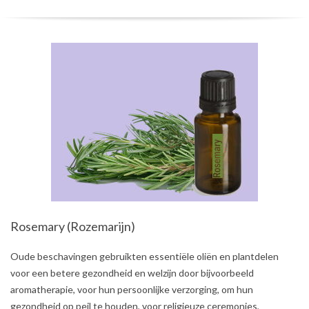
Rosemary (Rozemarijn)
2021-
Oude beschavingen gebruikten essentiële oliën en plantdelen
08-
voor een betere gezondheid en welzijn door bijvoorbeeld
01
aromatherapie, voor hun persoonlijke verzorging, om hun
gezondheid op peil te houden, voor religieuze ceremonies,