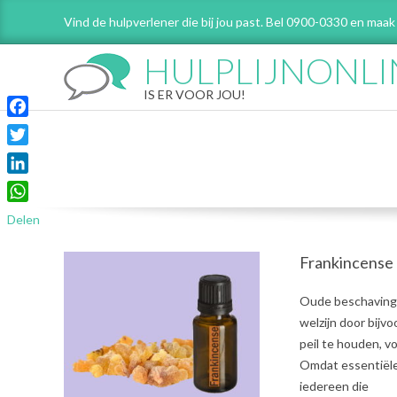
Skip
Vind de hulpverlener die bij jou past. Bel 0900-0330 en maak
to
content
HULPLIJNONLI
IS ER VOOR JOU!
Facebook
Twitter
LinkedIn
WhatsApp
Delen
Frankincense
2021-
Oude beschavinge
07-
welzijn door bijv
31
peil te houden, 
Omdat essentiële 
iedereen die