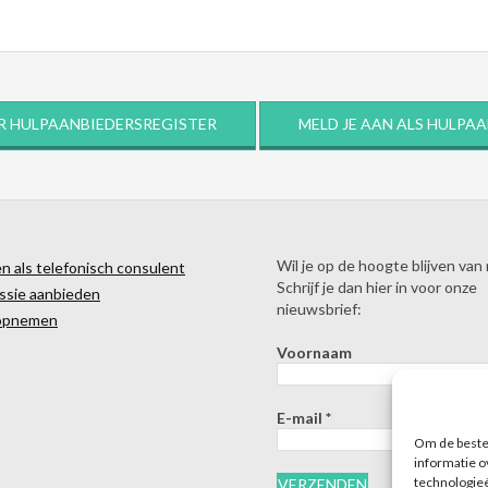
R HULPAANBIEDERSREGISTER
MELD JE AAN ALS HULPA
Wil je op de hoogte blijven van
 als telefonisch consulent
Schrijf je dan hier in voor onze
ssie aanbieden
nieuwsbrief:
opnemen
Voornaam
E-mail
*
Om de beste 
informatie o
technologieë