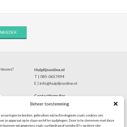
ANBIEDER
 nieuws?
Hulplijnonline.nl
T | 085-0657494
E | info@hulplijnonline.nl
Contactformulier
Over Hulplijnonline.nl
Beheer toestemming
Het team van Hulplijnonline.nl
ervaringen te bieden, gebruiken wij technologieën zoals cookies om
ver je apparaat op te slaan en/of te raadplegen. Door in te stemmen met deze
n kunnen wij gegevens zoals surfgedrag of unieke ID's op deze site