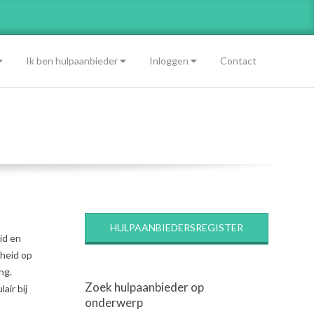
Ik ben hulpaanbieder
Inloggen
Contact
HULPAANBIEDERSREGISTER
id en
dheid op
ng.
Zoek hulpaanbieder op
air bij
onderwerp