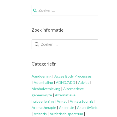
Zoek
naar:
Zoek informatie
Categorieën
Aandoening
|
Acces Body Processes
|
Ademhaling
|
ADHD/ADD
|
Advies
|
Alcoholverslaving
|
Alternatieve
geneeswijze
|
Alternatieve
hulpverlening
|
Angst
|
Angststoornis
|
Aromatherapie
|
Ascensie
|
Assertiviteit
|
Atlantis
|
Autistisch spectrum
|