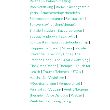
Relatie
|
Relatiecounseling
|
Rookverslaving
|
Rouw
|
Samengesteld
gezin
|
Samenzweringstheorieën
|
Schumann resonantie
|
Seksualiteit
|
Seksverslaving
|
Sensitherapie
|
Signaleringsplan
|
Slaapproblemen
|
Speciaal onderwijs
|
Spirit-Art
|
Spiritualiteit
|
Sport
|
Stiefouderschap
|
Stoppen met roken
|
Stress
|
Suïcide
preventie
|
The Body Code
|
The
Emotion Code
|
The Great Awakening
|
The Great Reset
|
Therapie
|
Touch for
Health
|
Trauma Tekenen
|
UFO’s
|
Vaccinatie
|
Vaginisme
|
(V)echtscheiding
|
Vermoeidheid
|
Verslaving
|
Voeding
|
Voetreflexzone
therapie
|
Voice Dialoque
|
Welzijn
|
Wietolie
|
Zelfheling
|
Zorg