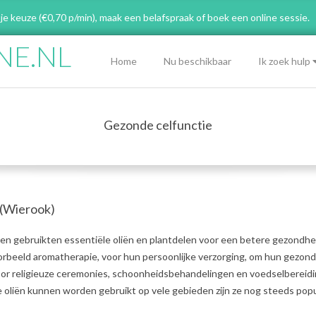
 je keuze (€0,70 p/min), maak een belafspraak
of boek een online sessie.
NE.NL
Primary
Home
Nu beschikbaar
Ik zoek hulp
Navigation
Menu
Gezonde celfunctie
 (Wierook)
n gebruikten essentiële oliën en plantdelen voor een betere gezondhe
oorbeeld aromatherapie, voor hun persoonlijke verzorging, om hun gezon
voor religieuze ceremonies, schoonheidsbehandelingen en voedselbereidi
oliën kunnen worden gebruikt op vele gebieden zijn ze nog steeds popul