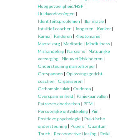
Hooggevoeligheid/HSP
|
Huidaandoeningen
|
Identiteitsproblemen
|
Illuminatie
|
Intuïtief coachen
|
Jongeren
|
Kanker
|
Karma
|
Kinderen
|
Kleptomanie
|
Mantelzorg
|
Meditatie
|
Mindfulness
|
Mishandeling
|
Narcisme
|
Natuurlijke
verzorging
|
Nieuwetijdskinderen
|
Ondersteuning
mantelzorger
|
Ontspannen
|
Oplossingsgericht
coachen
|
Organiseren
|
Orthomoleculair
|
Ouderen
|
Overspannenheid
|
Paniekaanvallen
|
Patronen doorbreken
|
PEM
|
Persoonlijke ontwikkeling
|
Pijn
|
Positieve psychologie
|
Praktische
ondersteuning
|
Pubers
|
Quantum
Touch
|
Reconnective Healing
|
Reiki
|