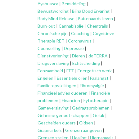
Ayahuasca
|
Bemiddeling
|
Bewustwording
|
Bijna Dood Ervaring
|
Body Mind Release
|
Buitenaards leven
|
Burn-out
|
Cannabisolie
|
Chemtrails
|
Chronische pijn
|
Coaching
|
Cognitieve
Therapie RET
|
Coronavirus
|
Counselling
|
Depressie
|
Dienstverlening
|
Dieren
|
doTERRA
|
Drugsverslaving
|
Echtscheiding
|
Eenzaamheid
|
EFT
|
Energetisch werk
|
Engelen
|
Essentiële oliën
|
Faalangst
|
Familie-opstellingen
|
Fibromyalgie
|
Financieel advies ouderen
|
Financiële
problemen
|
Financiën
|
Fytotherapie
|
Gameverslaving
|
Gedragsproblemen
|
Geheime genootschappen
|
Geluk
|
Gescheiden ouders
|
Gidsen
|
Graancirkels
|
Grenzen aangeven
|
Grenzen stellen
|
Healing
|
Hiernamaals
|