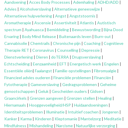
Aandoening
|
Acces Body Processes
|
Ademhaling
|
ADHD/ADD
|
Advies
|
Alcoholverslaving
|
Alternatieve geneeswijze
|
Alternatieve hulpverlening
|
Angst
|
Angststoornis
|
Aromatherapie
|
Ascensie
|
Assertiviteit
|
Atlantis
|
Autistisch
spectrum
|
Ayahuasca
|
Bemiddeling
|
Bewustwording
|
Bijna Dood
Ervaring
|
Body Mind Release
|
Buitenaards leven
|
Burn-out
|
Cannabisolie
|
Chemtrails
|
Chronische pijn
|
Coaching
|
Cognitieve
Therapie RET
|
Coronavirus
|
Counselling
|
Depressie
|
Dienstverlening
|
Dieren
|
doTERRA
|
Drugsverslaving
|
Echtscheiding
|
Eenzaamheid
|
EFT
|
Energetisch werk
|
Engelen
|
Essentiële oliën
|
Faalangst
|
Familie-opstellingen
|
Fibromyalgie
|
Financieel advies ouderen
|
Financiële problemen
|
Financiën
|
Fytotherapie
|
Gameverslaving
|
Gedragsproblemen
|
Geheime
genootschappen
|
Geluk
|
Gescheiden ouders
|
Gidsen
|
Graancirkels
|
Grenzen aangeven
|
Grenzen stellen
|
Healing
|
Hiernamaals
|
Hooggevoeligheid/HSP
|
Huidaandoeningen
|
Identiteitsproblemen
|
Illuminatie
|
Intuïtief coachen
|
Jongeren
|
Kanker
|
Karma
|
Kinderen
|
Kleptomanie
|
Mantelzorg
|
Meditatie
|
Mindfulness
|
Mishandeling
|
Narcisme
|
Natuurlijke verzorging
|