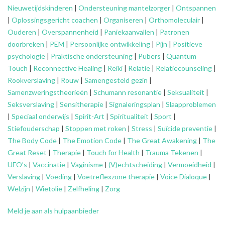
Nieuwetijdskinderen
|
Ondersteuning
mantelzorger
|
Ontspannen
|
Oplossingsgericht coachen
|
Organiseren
|
Orthomoleculair
|
Ouderen
|
Overspannenheid
|
Paniekaanvallen
|
Patronen
doorbreken
|
PEM
|
Persoonlijke ontwikkeling
|
Pijn
|
Positieve
psychologie
|
Praktische ondersteuning
|
Pubers
|
Quantum
Touch
|
Reconnective Healing
|
Reiki
|
Relatie
|
Relatiecounseling
|
Rookverslaving
|
Rouw
|
Samengesteld gezin
|
Samenzweringstheorieën
|
Schumann resonantie
|
Seksualiteit
|
Seksverslaving
|
Sensitherapie
|
Signaleringsplan
|
Slaapproblemen
|
Speciaal onderwijs
|
Spirit-Art
|
Spiritualiteit
|
Sport
|
Stiefouderschap
|
Stoppen met roken
|
Stress
|
Suïcide preventie
|
The Body Code
|
The Emotion Code
|
The Great Awakening
|
The
Great Reset
|
Therapie
|
Touch for Health
|
Trauma Tekenen
|
UFO’s
|
Vaccinatie
|
Vaginisme
|
(V)echtscheiding
|
Vermoeidheid
|
Verslaving
|
Voeding
|
Voetreflexzone therapie
|
Voice Dialoque
|
Welzijn
|
Wietolie
|
Zelfheling
|
Zorg
Meld je aan als hulpaanbieder