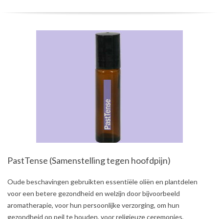
PastTense (Samenstelling tegen hoofdpijn)
2021-
Oude beschavingen gebruikten essentiële oliën en plantdelen
08-
voor een betere gezondheid en welzijn door bijvoorbeeld
03
aromatherapie, voor hun persoonlijke verzorging, om hun
gezondheid op peil te houden, voor religieuze ceremonies,