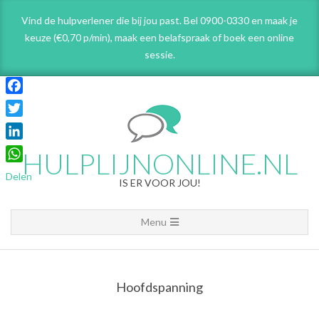
Skip
Vind de hulpverlener die bij jou past. Bel 0900-0330 en maak je
to
keuze (€0,70 p/min), maak een belafspraak
of boek een online
content
sessie.
Facebook
Twitter
LinkedIn
HULPLIJNONLINE.NL
WhatsApp
Delen
IS ER VOOR JOU!
Primary
Menu
Navigation
Menu
Hoofdspanning