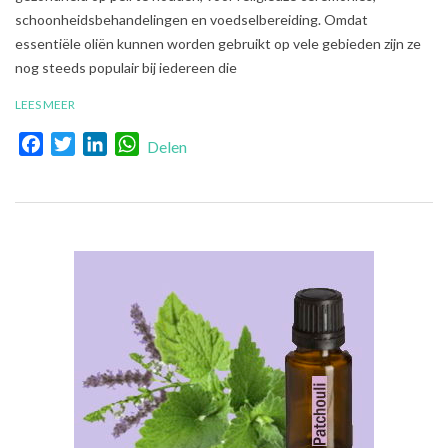
schoonheidsbehandelingen en voedselbereiding. Omdat
essentiële oliën kunnen worden gebruikt op vele gebieden zijn ze
nog steeds populair bij iedereen die
LEES MEER
Facebook
Twitter
LinkedIn
WhatsApp
Delen