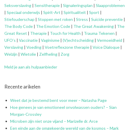
Seksverslaving
|
Sensitherapie
|
Signaleringsplan
|
Slaapproblemen
|
Speciaal onderwijs
|
Spirit-Art
|
Spiritualiteit
|
Sport
|
Stiefouderschap
|
Stoppen met roken
|
Stress
|
Suïcide preventie
|
The Body Code
|
The Emotion Code
|
The Great Awakening
|
The
Great Reset
|
Therapie
|
Touch for Health
|
Trauma Tekenen
|
UFO’s
|
Vaccinatie
|
Vaginisme
|
(V)echtscheiding
|
Vermoeidheid
|
Verslaving
|
Voeding
|
Voetreflexzone therapie
|
Voice Dialoque
|
Welzijn
|
Wietolie
|
Zelfheling
|
Zorg
Meld je aan als hulpaanbieder
Recente arikelen
Weet dat je bestemd bent voor meer – Natasha Page
Hoe genees je van emotioneel onvolwassen ouders? – Sian
Morgan-Crossley
Microben zijn niet onze vijand – Marizelle dr. Arce
Een einde aan de omgekeerde wereld van de kosmos – Mark