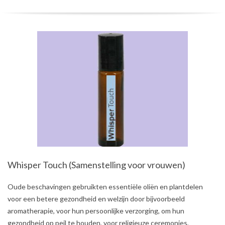
Whisper Touch (Samenstelling voor vrouwen)
2021-
Oude beschavingen gebruikten essentiële oliën en plantdelen
08-
voor een betere gezondheid en welzijn door bijvoorbeeld
03
aromatherapie, voor hun persoonlijke verzorging, om hun
gezondheid op peil te houden, voor religieuze ceremonies,