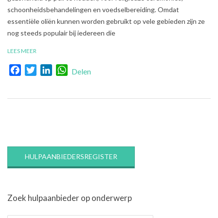
schoonheidsbehandelingen en voedselbereiding. Omdat
essentiële oliën kunnen worden gebruikt op vele gebieden zijn ze
nog steeds populair bij iedereen die
LEES MEER
Facebook
Twitter
LinkedIn
WhatsApp
Delen
HULPAANBIEDERSREGISTER
Zoek hulpaanbieder op onderwerp