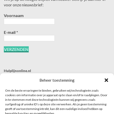
voor onze nieuwsbrief:
Voornaam
E-mail
*
Hulplijnonline.nl
T | 085-0657494
Beheer toestemming
E | info@hulplijnonline.nl
Om de beste ervaringen te bieden, gebruiken wij technologieën zoals
Contactformulier
cookies om informatie over je apparaat op te slaan en/of te raadplegen. Door
in te stemmen met deze technologieën kunnen wij gegevens zoals
Over Hulplijnonline.nl
surfgedrag of unieke ID's op deze site verwerken. Als je geen toestemming
Het team van Hulplijnonline.nl
geeft of uw toestemming intrekt, kan dit een nadelige invloed hebben op
bepaalde functies en mogelijkheden.