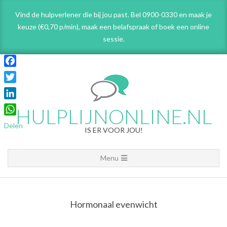
Skip
Vind de hulpverlener die bij jou past. Bel 0900-0330 en maak je
to
keuze (€0,70 p/min), maak een belafspraak
of boek een online
content
sessie.
Facebook
Twitter
LinkedIn
HULPLIJNONLINE.NL
WhatsApp
Delen
IS ER VOOR JOU!
Primary
Menu
Navigation
Menu
Hormonaal evenwicht