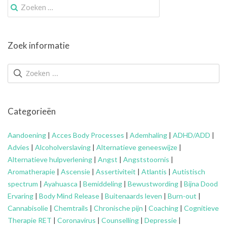
Zoek
naar:
Zoek informatie
Categorieën
Aandoening
|
Acces Body Processes
|
Ademhaling
|
ADHD/ADD
|
Advies
|
Alcoholverslaving
|
Alternatieve geneeswijze
|
Alternatieve hulpverlening
|
Angst
|
Angststoornis
|
Aromatherapie
|
Ascensie
|
Assertiviteit
|
Atlantis
|
Autistisch
spectrum
|
Ayahuasca
|
Bemiddeling
|
Bewustwording
|
Bijna Dood
Ervaring
|
Body Mind Release
|
Buitenaards leven
|
Burn-out
|
Cannabisolie
|
Chemtrails
|
Chronische pijn
|
Coaching
|
Cognitieve
Therapie RET
|
Coronavirus
|
Counselling
|
Depressie
|