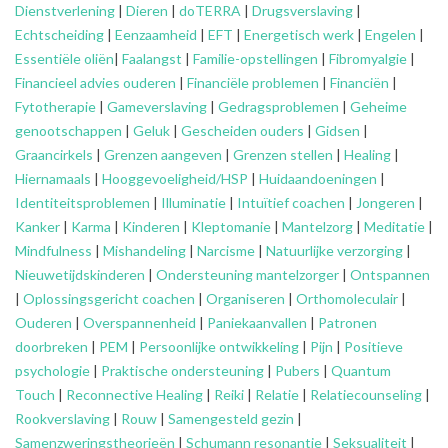
Dienstverlening
|
Dieren
|
doTERRA
|
Drugsverslaving
|
Echtscheiding
|
Eenzaamheid
|
EFT
|
Energetisch werk
|
Engelen
|
Essentiële oliën
|
Faalangst
|
Familie-opstellingen
|
Fibromyalgie
|
Financieel advies ouderen
|
Financiële problemen
|
Financiën
|
Fytotherapie
|
Gameverslaving
|
Gedragsproblemen
|
Geheime
genootschappen
|
Geluk
|
Gescheiden ouders
|
Gidsen
|
Graancirkels
|
Grenzen aangeven
|
Grenzen stellen
|
Healing
|
Hiernamaals
|
Hooggevoeligheid/HSP
|
Huidaandoeningen
|
Identiteitsproblemen
|
Illuminatie
|
Intuïtief coachen
|
Jongeren
|
Kanker
|
Karma
|
Kinderen
|
Kleptomanie
|
Mantelzorg
|
Meditatie
|
Mindfulness
|
Mishandeling
|
Narcisme
|
Natuurlijke verzorging
|
Nieuwetijdskinderen
|
Ondersteuning
mantelzorger
|
Ontspannen
|
Oplossingsgericht coachen
|
Organiseren
|
Orthomoleculair
|
Ouderen
|
Overspannenheid
|
Paniekaanvallen
|
Patronen
doorbreken
|
PEM
|
Persoonlijke ontwikkeling
|
Pijn
|
Positieve
psychologie
|
Praktische ondersteuning
|
Pubers
|
Quantum
Touch
|
Reconnective Healing
|
Reiki
|
Relatie
|
Relatiecounseling
|
Rookverslaving
|
Rouw
|
Samengesteld gezin
|
Samenzweringstheorieën
|
Schumann resonantie
|
Seksualiteit
|