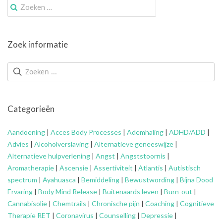
Zoek
naar:
Zoek informatie
Categorieën
Aandoening
|
Acces Body Processes
|
Ademhaling
|
ADHD/ADD
|
Advies
|
Alcoholverslaving
|
Alternatieve geneeswijze
|
Alternatieve hulpverlening
|
Angst
|
Angststoornis
|
Aromatherapie
|
Ascensie
|
Assertiviteit
|
Atlantis
|
Autistisch
spectrum
|
Ayahuasca
|
Bemiddeling
|
Bewustwording
|
Bijna Dood
Ervaring
|
Body Mind Release
|
Buitenaards leven
|
Burn-out
|
Cannabisolie
|
Chemtrails
|
Chronische pijn
|
Coaching
|
Cognitieve
Therapie RET
|
Coronavirus
|
Counselling
|
Depressie
|