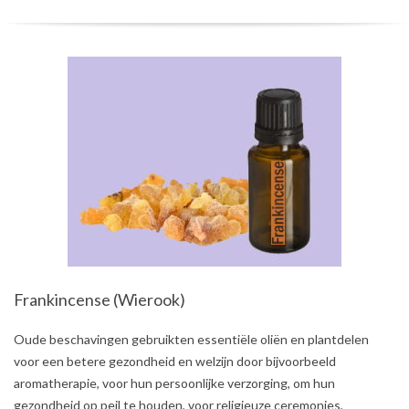
Frankincense (Wierook)
2021-
Oude beschavingen gebruikten essentiële oliën en plantdelen
07-
voor een betere gezondheid en welzijn door bijvoorbeeld
31
aromatherapie, voor hun persoonlijke verzorging, om hun
gezondheid op peil te houden, voor religieuze ceremonies,