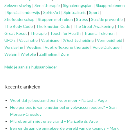
Seksverslaving
|
Sensitherapie
|
Signaleringsplan
|
Slaapproblemen
|
Speciaal onderwijs
|
Spirit-Art
|
Spiritualiteit
|
Sport
|
Stiefouderschap
|
Stoppen met roken
|
Stress
|
Suïcide preventie
|
The Body Code
|
The Emotion Code
|
The Great Awakening
|
The
Great Reset
|
Therapie
|
Touch for Health
|
Trauma Tekenen
|
UFO’s
|
Vaccinatie
|
Vaginisme
|
(V)echtscheiding
|
Vermoeidheid
|
Verslaving
|
Voeding
|
Voetreflexzone therapie
|
Voice Dialoque
|
Welzijn
|
Wietolie
|
Zelfheling
|
Zorg
Meld je aan als hulpaanbieder
Recente arikelen
Weet dat je bestemd bent voor meer – Natasha Page
Hoe genees je van emotioneel onvolwassen ouders? – Sian
Morgan-Crossley
Microben zijn niet onze vijand – Marizelle dr. Arce
Een einde aan de omgekeerde wereld van de kosmos – Mark