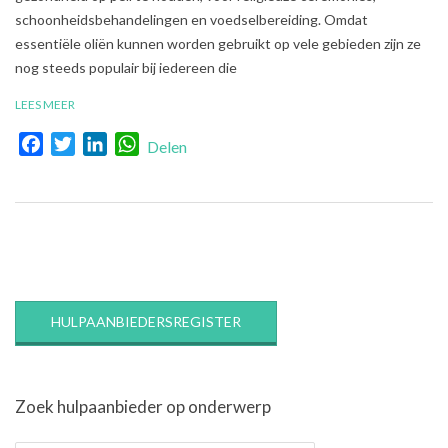
schoonheidsbehandelingen en voedselbereiding. Omdat
essentiële oliën kunnen worden gebruikt op vele gebieden zijn ze
nog steeds populair bij iedereen die
LEES MEER
Facebook
Twitter
LinkedIn
WhatsApp
Delen
HULPAANBIEDERSREGISTER
Zoek hulpaanbieder op onderwerp