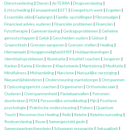
Dienstverlening
|
Dieren
|
doTERRA
|
Drugsverslaving
|
Echtscheiding
|
Eenzaamheid
|
EFT
|
Energetisch werk
|
Engelen
|
Essentiële oliën
|
Faalangst
|
Familie-opstellingen
|
Fibromyalgie
|
Financieel advies ouderen
|
Financiële problemen
|
Financiën
|
Fytotherapie
|
Gameverslaving
|
Gedragsproblemen
|
Geheime
genootschappen
|
Geluk
|
Gescheiden ouders
|
Gidsen
|
Graancirkels
|
Grenzen aangeven
|
Grenzen stellen
|
Healing
|
Hiernamaals
|
Hooggevoeligheid/HSP
|
Huidaandoeningen
|
Identiteitsproblemen
|
Illuminatie
|
Intuïtief coachen
|
Jongeren
|
Kanker
|
Karma
|
Kinderen
|
Kleptomanie
|
Mantelzorg
|
Meditatie
|
Mindfulness
|
Mishandeling
|
Narcisme
|
Natuurlijke verzorging
|
Nieuwetijdskinderen
|
Ondersteuning
mantelzorger
|
Ontspannen
|
Oplossingsgericht coachen
|
Organiseren
|
Orthomoleculair
|
Ouderen
|
Overspannenheid
|
Paniekaanvallen
|
Patronen
doorbreken
|
PEM
|
Persoonlijke ontwikkeling
|
Pijn
|
Positieve
psychologie
|
Praktische ondersteuning
|
Pubers
|
Quantum
Touch
|
Reconnective Healing
|
Reiki
|
Relatie
|
Relatiecounseling
|
Rookverslaving
|
Rouw
|
Samengesteld gezin
|
Samenzweringstheorieën
|
Schumann resonantie
|
Seksualiteit
|