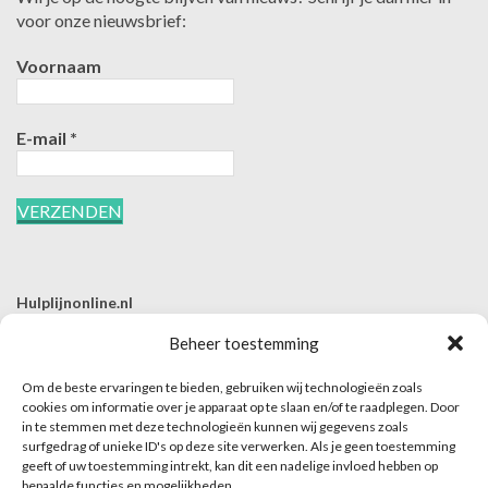
voor onze nieuwsbrief:
Voornaam
E-mail
*
Hulplijnonline.nl
T | 085-0657494
Beheer toestemming
E | info@hulplijnonline.nl
Om de beste ervaringen te bieden, gebruiken wij technologieën zoals
Contactformulier
cookies om informatie over je apparaat op te slaan en/of te raadplegen. Door
in te stemmen met deze technologieën kunnen wij gegevens zoals
Over Hulplijnonline.nl
surfgedrag of unieke ID's op deze site verwerken. Als je geen toestemming
Het team van Hulplijnonline.nl
geeft of uw toestemming intrekt, kan dit een nadelige invloed hebben op
bepaalde functies en mogelijkheden.