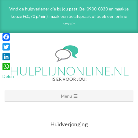
Skip
Vind de hulpverlener die bij jou past. Bel 0900-0330 en maak je
to
keuze (€0,70 p/min), maak een belafspraak
of boek een online
content
sessie.
Facebook
Twitter
LinkedIn
HULPLIJNONLINE.NL
WhatsApp
Delen
IS ER VOOR JOU!
Primary
Menu
Navigation
Menu
Huidverjonging