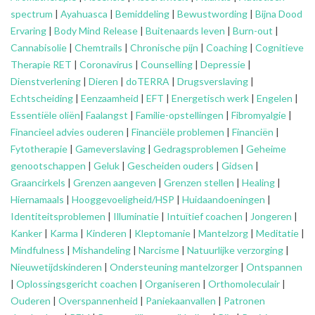
spectrum
|
Ayahuasca
|
Bemiddeling
|
Bewustwording
|
Bijna Dood
Ervaring
|
Body Mind Release
|
Buitenaards leven
|
Burn-out
|
Cannabisolie
|
Chemtrails
|
Chronische pijn
|
Coaching
|
Cognitieve
Therapie RET
|
Coronavirus
|
Counselling
|
Depressie
|
Dienstverlening
|
Dieren
|
doTERRA
|
Drugsverslaving
|
Echtscheiding
|
Eenzaamheid
|
EFT
|
Energetisch werk
|
Engelen
|
Essentiële oliën
|
Faalangst
|
Familie-opstellingen
|
Fibromyalgie
|
Financieel advies ouderen
|
Financiële problemen
|
Financiën
|
Fytotherapie
|
Gameverslaving
|
Gedragsproblemen
|
Geheime
genootschappen
|
Geluk
|
Gescheiden ouders
|
Gidsen
|
Graancirkels
|
Grenzen aangeven
|
Grenzen stellen
|
Healing
|
Hiernamaals
|
Hooggevoeligheid/HSP
|
Huidaandoeningen
|
Identiteitsproblemen
|
Illuminatie
|
Intuïtief coachen
|
Jongeren
|
Kanker
|
Karma
|
Kinderen
|
Kleptomanie
|
Mantelzorg
|
Meditatie
|
Mindfulness
|
Mishandeling
|
Narcisme
|
Natuurlijke verzorging
|
Nieuwetijdskinderen
|
Ondersteuning
mantelzorger
|
Ontspannen
|
Oplossingsgericht coachen
|
Organiseren
|
Orthomoleculair
|
Ouderen
|
Overspannenheid
|
Paniekaanvallen
|
Patronen