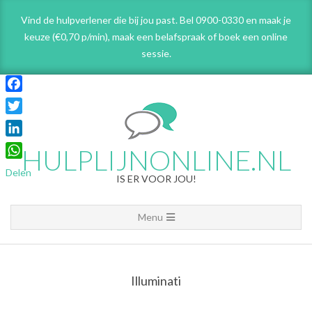
Skip
Vind de hulpverlener die bij jou past. Bel 0900-0330 en maak je
to
keuze (€0,70 p/min), maak een belafspraak
of boek een online
content
sessie.
Facebook
Twitter
LinkedIn
HULPLIJNONLINE.NL
WhatsApp
Delen
IS ER VOOR JOU!
Primary
Menu
Navigation
Menu
Illuminati