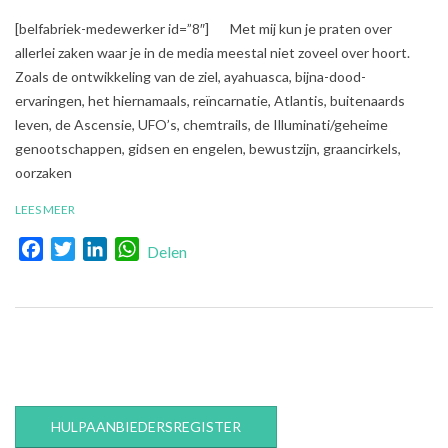
2017-
[belfabriek-medewerker id=”8″] Met mij kun je praten over
10-
allerlei zaken waar je in de media meestal niet zoveel over hoort.
13
Zoals de ontwikkeling van de ziel, ayahuasca, bijna-dood-
ervaringen, het hiernamaals, reïncarnatie, Atlantis, buitenaards
leven, de Ascensie, UFO’s, chemtrails, de Illuminati/geheime
genootschappen, gidsen en engelen, bewustzijn, graancirkels,
oorzaken
LEES MEER
Facebook
Twitter
LinkedIn
WhatsApp
Delen
HULPAANBIEDERSREGISTER