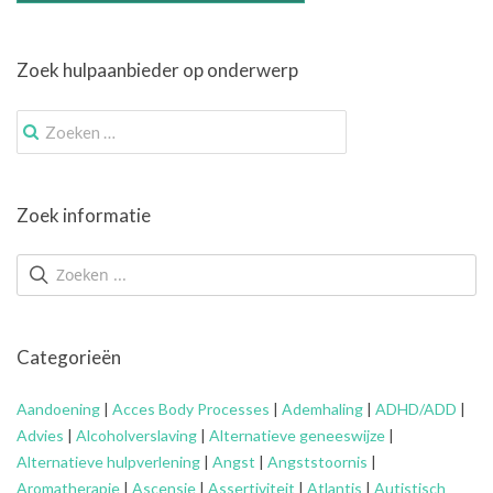
Zoek hulpaanbieder op onderwerp
Zoek
naar:
Zoek informatie
Categorieën
Aandoening
|
Acces Body Processes
|
Ademhaling
|
ADHD/ADD
|
Advies
|
Alcoholverslaving
|
Alternatieve geneeswijze
|
Alternatieve hulpverlening
|
Angst
|
Angststoornis
|
Aromatherapie
|
Ascensie
|
Assertiviteit
|
Atlantis
|
Autistisch