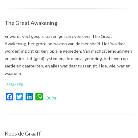
The Great Awakening
2021-
Er wordt veel gesproken en geschreven over The Great
03-
Awakening, het grote ontwaken van de mensheid. Het ‘wakker
21
worden’, inzicht krijgen, op alle gebieden. Van machtsverhoudingen
en politiek, tot (geld)systemen, de media, genezing, het leven op
aarde en daarbuiten, en alles wat daar tussen zit. Hoe, wie, wat en
waarom?
LEES MEER
Facebook
Twitter
LinkedIn
WhatsApp
Delen
Kees de Graaff