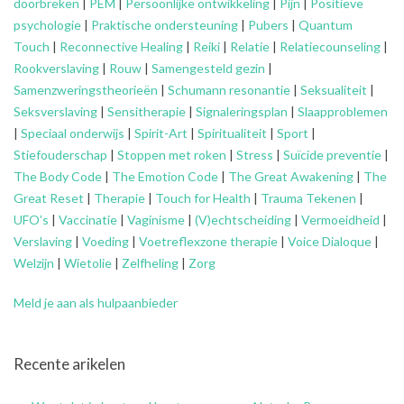
doorbreken
|
PEM
|
Persoonlijke ontwikkeling
|
Pijn
|
Positieve
psychologie
|
Praktische ondersteuning
|
Pubers
|
Quantum
Touch
|
Reconnective Healing
|
Reiki
|
Relatie
|
Relatiecounseling
|
Rookverslaving
|
Rouw
|
Samengesteld gezin
|
Samenzweringstheorieën
|
Schumann resonantie
|
Seksualiteit
|
Seksverslaving
|
Sensitherapie
|
Signaleringsplan
|
Slaapproblemen
|
Speciaal onderwijs
|
Spirit-Art
|
Spiritualiteit
|
Sport
|
Stiefouderschap
|
Stoppen met roken
|
Stress
|
Suïcide preventie
|
The Body Code
|
The Emotion Code
|
The Great Awakening
|
The
Great Reset
|
Therapie
|
Touch for Health
|
Trauma Tekenen
|
UFO’s
|
Vaccinatie
|
Vaginisme
|
(V)echtscheiding
|
Vermoeidheid
|
Verslaving
|
Voeding
|
Voetreflexzone therapie
|
Voice Dialoque
|
Welzijn
|
Wietolie
|
Zelfheling
|
Zorg
Meld je aan als hulpaanbieder
Recente arikelen