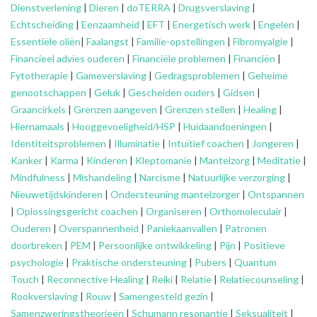
Dienstverlening
|
Dieren
|
doTERRA
|
Drugsverslaving
|
Echtscheiding
|
Eenzaamheid
|
EFT
|
Energetisch werk
|
Engelen
|
Essentiële oliën
|
Faalangst
|
Familie-opstellingen
|
Fibromyalgie
|
Financieel advies ouderen
|
Financiële problemen
|
Financiën
|
Fytotherapie
|
Gameverslaving
|
Gedragsproblemen
|
Geheime
genootschappen
|
Geluk
|
Gescheiden ouders
|
Gidsen
|
Graancirkels
|
Grenzen aangeven
|
Grenzen stellen
|
Healing
|
Hiernamaals
|
Hooggevoeligheid/HSP
|
Huidaandoeningen
|
Identiteitsproblemen
|
Illuminatie
|
Intuïtief coachen
|
Jongeren
|
Kanker
|
Karma
|
Kinderen
|
Kleptomanie
|
Mantelzorg
|
Meditatie
|
Mindfulness
|
Mishandeling
|
Narcisme
|
Natuurlijke verzorging
|
Nieuwetijdskinderen
|
Ondersteuning
mantelzorger
|
Ontspannen
|
Oplossingsgericht coachen
|
Organiseren
|
Orthomoleculair
|
Ouderen
|
Overspannenheid
|
Paniekaanvallen
|
Patronen
doorbreken
|
PEM
|
Persoonlijke ontwikkeling
|
Pijn
|
Positieve
psychologie
|
Praktische ondersteuning
|
Pubers
|
Quantum
Touch
|
Reconnective Healing
|
Reiki
|
Relatie
|
Relatiecounseling
|
Rookverslaving
|
Rouw
|
Samengesteld gezin
|
Samenzweringstheorieën
|
Schumann resonantie
|
Seksualiteit
|