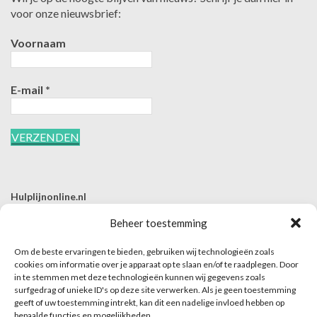
voor onze nieuwsbrief:
Voornaam
E-mail
*
Hulplijnonline.nl
T | 085-0657494
Beheer toestemming
E | info@hulplijnonline.nl
Om de beste ervaringen te bieden, gebruiken wij technologieën zoals
Contactformulier
cookies om informatie over je apparaat op te slaan en/of te raadplegen. Door
in te stemmen met deze technologieën kunnen wij gegevens zoals
Over Hulplijnonline.nl
surfgedrag of unieke ID's op deze site verwerken. Als je geen toestemming
Het team van Hulplijnonline.nl
geeft of uw toestemming intrekt, kan dit een nadelige invloed hebben op
bepaalde functies en mogelijkheden.