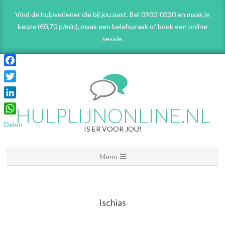
Skip
Vind de hulpverlener die bij jou past. Bel 0900-0330 en maak je
to
keuze (€0,70 p/min), maak een belafspraak
of boek een online
content
sessie.
Facebook
Twitter
LinkedIn
HULPLIJNONLINE.NL
WhatsApp
Delen
IS ER VOOR JOU!
Primary
Menu
Navigation
Menu
Ischias