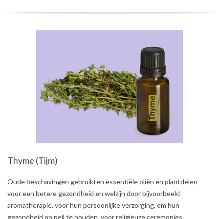
Thyme (Tijm)
2021-
Oude beschavingen gebruikten essentiële oliën en plantdelen
08-
voor een betere gezondheid en welzijn door bijvoorbeeld
02
aromatherapie, voor hun persoonlijke verzorging, om hun
gezondheid op peil te houden, voor religieuze ceremonies,