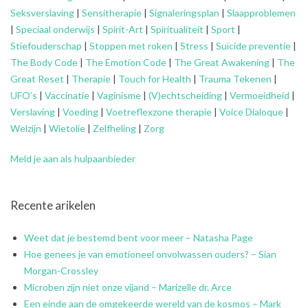
Seksverslaving
|
Sensitherapie
|
Signaleringsplan
|
Slaapproblemen
|
Speciaal onderwijs
|
Spirit-Art
|
Spiritualiteit
|
Sport
|
Stiefouderschap
|
Stoppen met roken
|
Stress
|
Suïcide preventie
|
The Body Code
|
The Emotion Code
|
The Great Awakening
|
The
Great Reset
|
Therapie
|
Touch for Health
|
Trauma Tekenen
|
UFO’s
|
Vaccinatie
|
Vaginisme
|
(V)echtscheiding
|
Vermoeidheid
|
Verslaving
|
Voeding
|
Voetreflexzone therapie
|
Voice Dialoque
|
Welzijn
|
Wietolie
|
Zelfheling
|
Zorg
Meld je aan als hulpaanbieder
Recente arikelen
Weet dat je bestemd bent voor meer – Natasha Page
Hoe genees je van emotioneel onvolwassen ouders? – Sian
Morgan-Crossley
Microben zijn niet onze vijand – Marizelle dr. Arce
Een einde aan de omgekeerde wereld van de kosmos – Mark