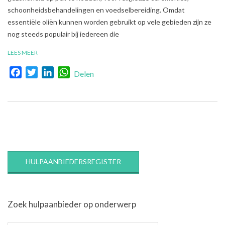
schoonheidsbehandelingen en voedselbereiding. Omdat
essentiële oliën kunnen worden gebruikt op vele gebieden zijn ze
nog steeds populair bij iedereen die
LEES MEER
Facebook
Twitter
LinkedIn
WhatsApp
Delen
HULPAANBIEDERSREGISTER
Zoek hulpaanbieder op onderwerp