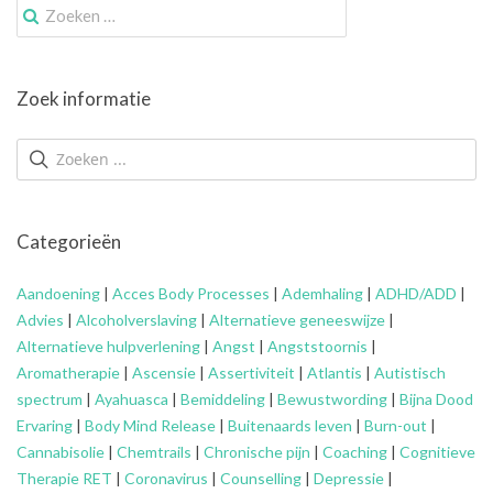
Zoek
naar:
Zoek informatie
Categorieën
Aandoening
|
Acces Body Processes
|
Ademhaling
|
ADHD/ADD
|
Advies
|
Alcoholverslaving
|
Alternatieve geneeswijze
|
Alternatieve hulpverlening
|
Angst
|
Angststoornis
|
Aromatherapie
|
Ascensie
|
Assertiviteit
|
Atlantis
|
Autistisch
spectrum
|
Ayahuasca
|
Bemiddeling
|
Bewustwording
|
Bijna Dood
Ervaring
|
Body Mind Release
|
Buitenaards leven
|
Burn-out
|
Cannabisolie
|
Chemtrails
|
Chronische pijn
|
Coaching
|
Cognitieve
Therapie RET
|
Coronavirus
|
Counselling
|
Depressie
|