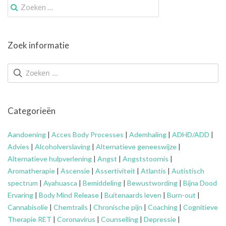
Zoek
naar:
Zoek informatie
Categorieën
Aandoening
|
Acces Body Processes
|
Ademhaling
|
ADHD/ADD
|
Advies
|
Alcoholverslaving
|
Alternatieve geneeswijze
|
Alternatieve hulpverlening
|
Angst
|
Angststoornis
|
Aromatherapie
|
Ascensie
|
Assertiviteit
|
Atlantis
|
Autistisch
spectrum
|
Ayahuasca
|
Bemiddeling
|
Bewustwording
|
Bijna Dood
Ervaring
|
Body Mind Release
|
Buitenaards leven
|
Burn-out
|
Cannabisolie
|
Chemtrails
|
Chronische pijn
|
Coaching
|
Cognitieve
Therapie RET
|
Coronavirus
|
Counselling
|
Depressie
|