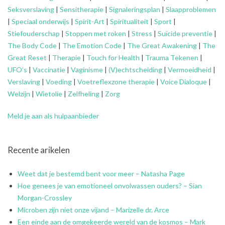
Seksverslaving
|
Sensitherapie
|
Signaleringsplan
|
Slaapproblemen
|
Speciaal onderwijs
|
Spirit-Art
|
Spiritualiteit
|
Sport
|
Stiefouderschap
|
Stoppen met roken
|
Stress
|
Suïcide preventie
|
The Body Code
|
The Emotion Code
|
The Great Awakening
|
The
Great Reset
|
Therapie
|
Touch for Health
|
Trauma Tekenen
|
UFO’s
|
Vaccinatie
|
Vaginisme
|
(V)echtscheiding
|
Vermoeidheid
|
Verslaving
|
Voeding
|
Voetreflexzone therapie
|
Voice Dialoque
|
Welzijn
|
Wietolie
|
Zelfheling
|
Zorg
Meld je aan als hulpaanbieder
Recente arikelen
Weet dat je bestemd bent voor meer – Natasha Page
Hoe genees je van emotioneel onvolwassen ouders? – Sian
Morgan-Crossley
Microben zijn niet onze vijand – Marizelle dr. Arce
Een einde aan de omgekeerde wereld van de kosmos – Mark