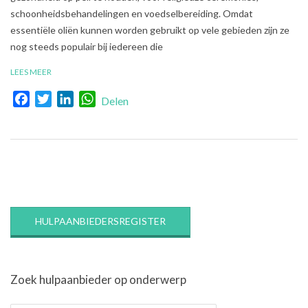
schoonheidsbehandelingen en voedselbereiding. Omdat
essentiële oliën kunnen worden gebruikt op vele gebieden zijn ze
nog steeds populair bij iedereen die
LEES MEER
Facebook
Twitter
LinkedIn
WhatsApp
Delen
HULPAANBIEDERSREGISTER
Zoek hulpaanbieder op onderwerp