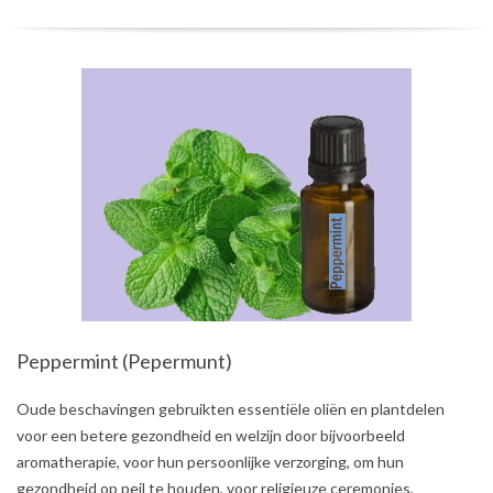
Peppermint (Pepermunt)
2021-
Oude beschavingen gebruikten essentiële oliën en plantdelen
08-
voor een betere gezondheid en welzijn door bijvoorbeeld
01
aromatherapie, voor hun persoonlijke verzorging, om hun
gezondheid op peil te houden, voor religieuze ceremonies,