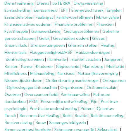
Dienstverlening
|
Dieren
|
doTERRA
|
Drugsverslaving
|
Echtscheiding
|
Eenzaamheid
|
EFT
|
Energetisch werk
|
Engelen
|
Essentiële oliën
|
Faalangst
|
Familie-opstellingen
|
Fibromyalgie
|
Financieel advies ouderen
|
Financiële problemen
|
Financiën
|
Fytotherapie
|
Gameverslaving
|
Gedragsproblemen
|
Geheime
genootschappen
|
Geluk
|
Gescheiden ouders
|
Gidsen
|
Graancirkels
|
Grenzen aangeven
|
Grenzen stellen
|
Healing
|
Hiernamaals
|
Hooggevoeligheid/HSP
|
Huidaandoeningen
|
Identiteitsproblemen
|
Illuminatie
|
Intuïtief coachen
|
Jongeren
|
Kanker
|
Karma
|
Kinderen
|
Kleptomanie
|
Mantelzorg
|
Meditatie
|
Mindfulness
|
Mishandeling
|
Narcisme
|
Natuurlijke verzorging
|
Nieuwetijdskinderen
|
Ondersteuning
mantelzorger
|
Ontspannen
|
Oplossingsgericht coachen
|
Organiseren
|
Orthomoleculair
|
Ouderen
|
Overspannenheid
|
Paniekaanvallen
|
Patronen
doorbreken
|
PEM
|
Persoonlijke ontwikkeling
|
Pijn
|
Positieve
psychologie
|
Praktische ondersteuning
|
Pubers
|
Quantum
Touch
|
Reconnective Healing
|
Reiki
|
Relatie
|
Relatiecounseling
|
Rookverslaving
|
Rouw
|
Samengesteld gezin
|
Samenzweringstheorieën
|
Schumann resonantie
|
Seksualiteit
|