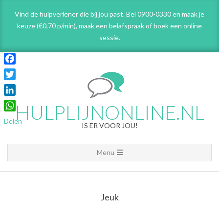
Skip
Vind de hulpverlener die bij jou past. Bel 0900-0330 en maak je
to
keuze (€0,70 p/min), maak een belafspraak
of boek een online
content
sessie.
Facebook
Twitter
LinkedIn
HULPLIJNONLINE.NL
WhatsApp
Delen
IS ER VOOR JOU!
Primary
Menu
Navigation
Menu
Jeuk