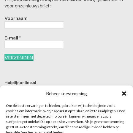
voor onze nieuwsbrief:
Voornaam
E-mail
*
Hulplijnonline.nl
T | 085-0657494
Beheer toestemming
E | info@hulplijnonline.nl
Om de beste ervaringen te bieden, gebruiken wij technologieën zoals
Contactformulier
cookies om informatie over je apparaat op te slaan en/of te raadplegen. Door
in te stemmen met deze technologieën kunnen wij gegevens zoals
Over Hulplijnonline.nl
surfgedrag of unieke ID's op deze site verwerken. Als je geen toestemming
Het team van Hulplijnonline.nl
geeft of uw toestemming intrekt, kan dit een nadelige invloed hebben op
bepaalde functies en mogelijkheden.