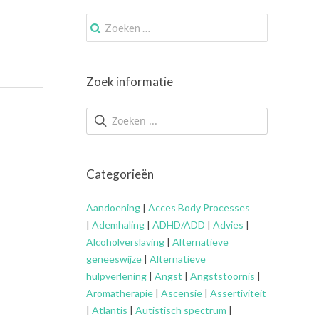
Zoek
naar:
Zoek informatie
Categorieën
Aandoening
|
Acces Body Processes
|
Ademhaling
|
ADHD/ADD
|
Advies
|
Alcoholverslaving
|
Alternatieve
geneeswijze
|
Alternatieve
hulpverlening
|
Angst
|
Angststoornis
|
Aromatherapie
|
Ascensie
|
Assertiviteit
|
Atlantis
|
Autistisch spectrum
|