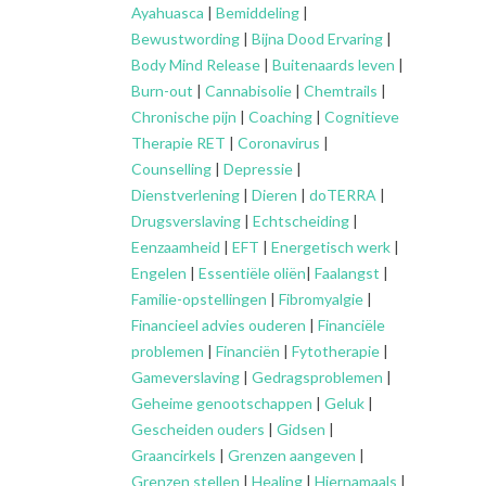
Ayahuasca
|
Bemiddeling
|
Bewustwording
|
Bijna Dood Ervaring
|
Body Mind Release
|
Buitenaards leven
|
Burn-out
|
Cannabisolie
|
Chemtrails
|
Chronische pijn
|
Coaching
|
Cognitieve
Therapie RET
|
Coronavirus
|
Counselling
|
Depressie
|
Dienstverlening
|
Dieren
|
doTERRA
|
Drugsverslaving
|
Echtscheiding
|
Eenzaamheid
|
EFT
|
Energetisch werk
|
Engelen
|
Essentiële oliën
|
Faalangst
|
Familie-opstellingen
|
Fibromyalgie
|
Financieel advies ouderen
|
Financiële
problemen
|
Financiën
|
Fytotherapie
|
Gameverslaving
|
Gedragsproblemen
|
Geheime genootschappen
|
Geluk
|
Gescheiden ouders
|
Gidsen
|
Graancirkels
|
Grenzen aangeven
|
Grenzen stellen
|
Healing
|
Hiernamaals
|