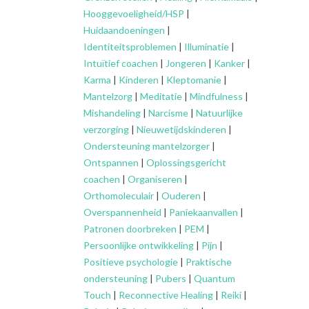
Hooggevoeligheid/HSP
|
Huidaandoeningen
|
Identiteitsproblemen
|
Illuminatie
|
Intuïtief coachen
|
Jongeren
|
Kanker
|
Karma
|
Kinderen
|
Kleptomanie
|
Mantelzorg
|
Meditatie
|
Mindfulness
|
Mishandeling
|
Narcisme
|
Natuurlijke
verzorging
|
Nieuwetijdskinderen
|
Ondersteuning
mantelzorger
|
Ontspannen
|
Oplossingsgericht
coachen
|
Organiseren
|
Orthomoleculair
|
Ouderen
|
Overspannenheid
|
Paniekaanvallen
|
Patronen doorbreken
|
PEM
|
Persoonlijke ontwikkeling
|
Pijn
|
Positieve psychologie
|
Praktische
ondersteuning
|
Pubers
|
Quantum
Touch
|
Reconnective Healing
|
Reiki
|