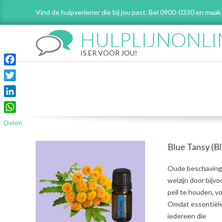
Skip
Vind de hulpverlener die bij jou past. Bel 0900-0330 en maak
to
content
HULPLIJNONLI
IS ER VOOR JOU!
Facebook
Twitter
LinkedIn
WhatsApp
Delen
Blue Tansy (
2021-
Oude beschavinge
07-
welzijn door bijv
05
peil te houden, 
Omdat essentiële 
iedereen die