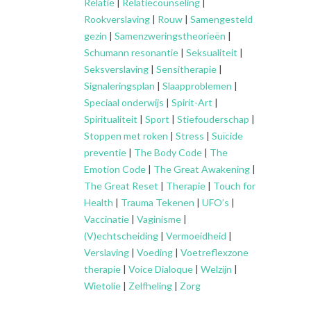
Relatie
|
Relatiecounseling
|
Rookverslaving
|
Rouw
|
Samengesteld
gezin
|
Samenzweringstheorieën
|
Schumann resonantie
|
Seksualiteit
|
Seksverslaving
|
Sensitherapie
|
Signaleringsplan
|
Slaapproblemen
|
Speciaal onderwijs
|
Spirit-Art
|
Spiritualiteit
|
Sport
|
Stiefouderschap
|
Stoppen met roken
|
Stress
|
Suïcide
preventie
|
The Body Code
|
The
Emotion Code
|
The Great Awakening
|
The Great Reset
|
Therapie
|
Touch for
Health
|
Trauma Tekenen
|
UFO’s
|
Vaccinatie
|
Vaginisme
|
(V)echtscheiding
|
Vermoeidheid
|
Verslaving
|
Voeding
|
Voetreflexzone
therapie
|
Voice Dialoque
|
Welzijn
|
Wietolie
|
Zelfheling
|
Zorg