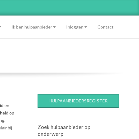
Ik ben hulpaanbieder
Inloggen
Contact
HULPAANBIEDERSREGISTER
id en
dheid op
ng.
Zoek hulpaanbieder op
air bij
onderwerp