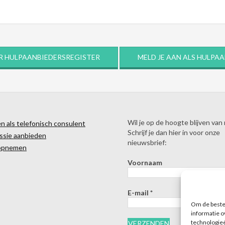
R HULPAANBIEDERSREGISTER
MELD JE AAN ALS HULPA
Wil je op de hoogte blijven van
 als telefonisch consulent
Schrijf je dan hier in voor onze
ssie aanbieden
nieuwsbrief:
opnemen
Voornaam
E-mail
*
Om de beste 
informatie o
technologieë