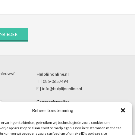
ANBIEDER
 nieuws?
Hulplijnonline.nl
T | 085-0657494
E | info@hulplijnonline.nl
Contactformulier
Over Hulplijnonline.nl
Beheer toestemming
Het team van Hulplijnonline.nl
ervaringen te bieden, gebruiken wij technologieën zoals cookies om
ver je apparaat op te slaan en/of te raadplegen. Door in te stemmen met deze
n kunnen wij gegevens zoals surfgedrag of unieke ID's op deze site