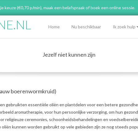
 je keuze (€0,70 p/min), maak een belafspraak
of boek een online sessie.
NE.NL
Primary
Home
Nu beschikbaar
Ik zoek hulp
Navigation
Menu
Jezelf niet kunnen zijn
Blauw boerenwormkruid)
n gebruikten essentiële oliën en plantdelen voor een betere gezondhe
oorbeeld aromatherapie, voor hun persoonlijke verzorging, om hun gezon
voor religieuze ceremonies, schoonheidsbehandelingen en voedselbereidi
oliën kunnen worden gebruikt op vele gebieden zijn ze nog steeds popul